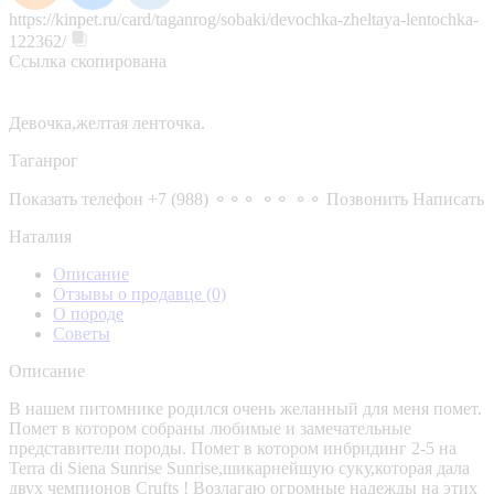
https://kinpet.ru/card/taganrog/sobaki/devochka-zheltaya-lentochka-
122362/
Ссылка скопирована
Девочка,желтая ленточка.
Таганрог
Показать телефон
+7 (988) ⚬⚬⚬ ⚬⚬ ⚬⚬
Позвонить
Написать
Наталия
Описание
Отзывы о продавце
(0)
О породе
Советы
Описание
В нашем питомнике родился очень желанный для меня помет.
Помет в котором собраны любимые и замечательные
представители породы. Помет в котором инбридинг 2-5 на
Terra di Siena Sunrise Sunrise,шикарнейшую суку,которая дала
двух чемпионов Crufts ! Возлагаю огромные надежды на этих