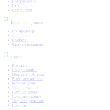
Потерявшиеся
От заводчиков
Из приютов
Каталог продавцов
Все продавцы
Заводчики
Приюты
Частные продавцы
Статьи
Все статьи
Породы кошек
Мечтаете о котенке
Выбираем котенка
Котенок дома
Здоровье кошек
Питание кошек
Поведение кошек
Уход и содержание
Новости