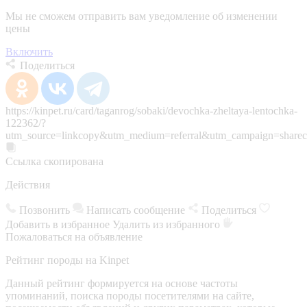
Мы не сможем отправить вам уведомление об изменении
цены
Включить
Поделиться
https://kinpet.ru/card/taganrog/sobaki/devochka-zheltaya-lentochka-
122362/?
utm_source=linkcopy&utm_medium=referral&utm_campaign=sharec
Ссылка скопирована
Действия
Позвонить
Написать сообщение
Поделиться
Добавить в избранное
Удалить из избранного
Пожаловаться на объявление
Рейтинг породы на Kinpet
Данный рейтинг формируется на основе частоты
упоминаний, поиска породы посетителями на сайте,