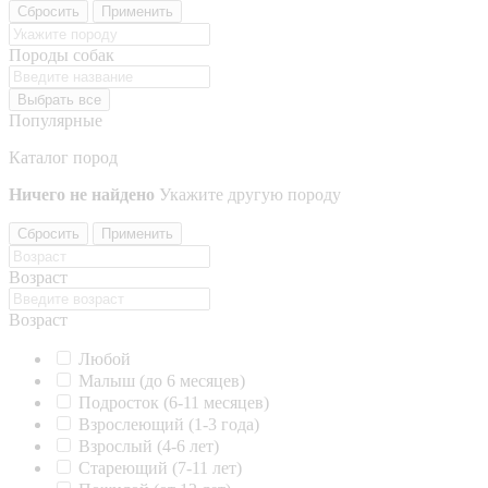
Сбросить
Применить
Породы собак
Выбрать все
Популярные
Каталог пород
Ничего не найдено
Укажите другую породу
Сбросить
Применить
Возраст
Возраст
Любой
Малыш (до 6 месяцев)
Подросток (6-11 месяцев)
Взрослеющий (1-3 года)
Взрослый (4-6 лет)
Стареющий (7-11 лет)