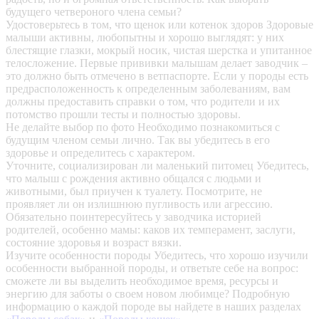
будущего четвероного члена семьи?
Удостоверьтесь в том, что щенок или котенок здоров
Здоровые
малыши активны, любопытны и хорошо выглядят: у них
блестящие глазки, мокрый носик, чистая шерстка и упитанное
телосложение. Первые прививки малышам делает заводчик –
это должно быть отмечено в ветпаспорте. Если у породы есть
предрасположенность к определенным заболеваниям, вам
должны предоставить справки о том, что родители и их
потомство прошли тесты и полностью здоровы.
Не делайте выбор по фото
Необходимо познакомиться с
будущим членом семьи лично. Так вы убедитесь в его
здоровье и определитесь с характером.
Уточните, социализирован ли маленький питомец
Убедитесь,
что малыш с рождения активно общался с людьми и
животными, был приучен к туалету. Посмотрите, не
проявляет ли он излишнюю пугливость или агрессию.
Обязательно поинтересуйтесь у заводчика историей
родителей, особенно мамы: каков их темперамент, заслуги,
состояние здоровья и возраст вязки.
Изучите особенности породы
Убедитесь, что хорошо изучили
особенности выбранной породы, и ответьте себе на вопрос:
сможете ли вы выделить необходимое время, ресурсы и
энергию для заботы о своем новом любимце? Подробную
информацию о каждой породе вы найдете в наших разделах