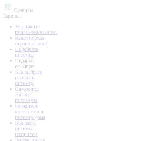
Сервисы
Сервисы
Установите
приложение Kinpet
Какая порода
подходит вам?
Подобрать
питомца
Подарки
от Kinpet
Как выбрать
и купить
питомца
Симулятор
жизни с
питомцем
Готовимся
к появлению
питомца дома
Как взять
питомца
из приюта
Беременность