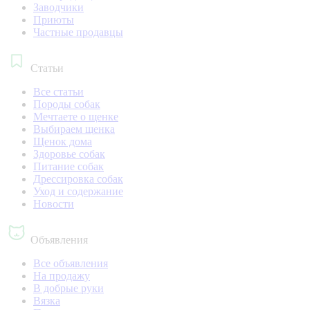
Заводчики
Приюты
Частные продавцы
Статьи
Все статьи
Породы собак
Мечтаете о щенке
Выбираем щенка
Щенок дома
Здоровье собак
Питание собак
Дрессировка собак
Уход и содержание
Новости
Объявления
Все объявления
На продажу
В добрые руки
Вязка