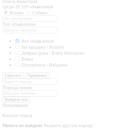
Поиск животных
среди 20 329 объявлений
Кошки
Собаки
Тип объявления
Все объявления
На продажу / Купить
Добрые руки / Взять бесплатно
Вязка
Потерялись / Найдены
Сбросить
Применить
Породы кошек
Выбрать все
Популярные
Каталог пород
Ничего не найдено
Укажите другую породу