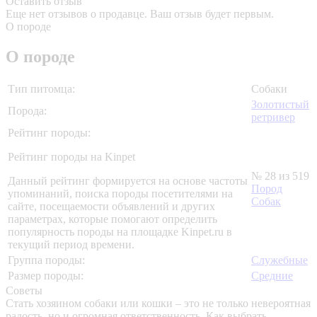
Оставить отзыв
Еще нет отзывов о продавце. Ваш отзыв будет первым.
О породе
О породе
Тип питомца:
Собаки
Золотистый
Порода:
ретривер
Рейтинг породы:
Рейтинг породы на Kinpet
№ 28 из 519
Данный рейтинг формируется на основе частоты
Пород
упоминаний, поиска породы посетителями на
Собак
сайте, посещаемости объявлений и других
параметрах, которые помогают определить
популярность породы на площадке Kinpet.ru в
текущий период времени.
Группа породы:
Служебные
Размер породы:
Средние
Советы
Стать хозяином собаки или кошки – это не только невероятная
радость, но и огромная ответственность. Как выбрать