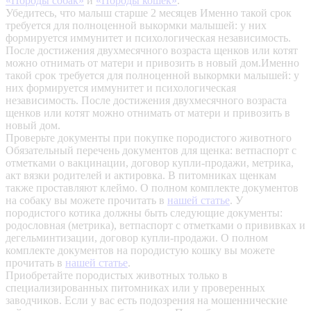
«Породы собак»
и
«Породы кошек»
.
Убедитесь, что малыш старше 2 месяцев
Именно такой срок
требуется для полноценной выкормки малышей: у них
формируется иммунитет и психологическая независимость.
После достижения двухмесячного возраста щенков или котят
можно отнимать от матери и привозить в новый дом.Именно
такой срок требуется для полноценной выкормки малышей: у
них формируется иммунитет и психологическая
независимость. После достижения двухмесячного возраста
щенков или котят можно отнимать от матери и привозить в
новый дом.
Проверьте документы при покупке породистого животного
Обязательный перечень документов для щенка: ветпаспорт с
отметками о вакцинации, договор купли-продажи, метрика,
акт вязки родителей и актировка. В питомниках щенкам
также проставляют клеймо. О полном комплекте документов
на собаку вы можете прочитать в
нашей статье
.
У
породистого котика должны быть следующие документы:
родословная (метрика), ветпаспорт с отметками о прививках и
дегельминтизации, договор купли-продажи. О полном
комплекте документов на породистую кошку вы можете
прочитать в
нашей статье
.
Приобретайте породистых животных только в
специализированных питомниках или у проверенных
заводчиков. Если у вас есть подозрения на мошеннические