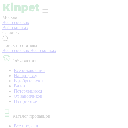
Москва
Всё о собаках
Всё о кошках
Сервисы
Поиск по статьям
Всё о собаках
Всё о кошках
Объявления
Все объявления
На продажу
В добрые руки
Вязка
Потерявшиеся
От заводчиков
Из приютов
Каталог продавцов
Все продавцы