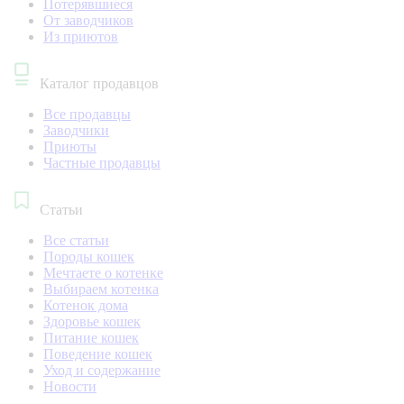
Потерявшиеся
От заводчиков
Из приютов
Каталог продавцов
Все продавцы
Заводчики
Приюты
Частные продавцы
Статьи
Все статьи
Породы кошек
Мечтаете о котенке
Выбираем котенка
Котенок дома
Здоровье кошек
Питание кошек
Поведение кошек
Уход и содержание
Новости