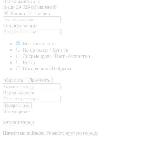
Поиск животных
среди 20 329 объявлений
Кошки
Собаки
Тип объявления
Все объявления
На продажу / Купить
Добрые руки / Взять бесплатно
Вязка
Потерялись / Найдены
Сбросить
Применить
Породы кошек
Выбрать все
Популярные
Каталог пород
Ничего не найдено
Укажите другую породу