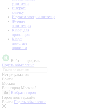
у питомца
Выбрать
кличку
Изучаем эмоции питомца
Журнал
о питомцах
Kinpet для
продавцов
Kinpet
помогает
приютам
Войти в профиль
Подать объявление
Нет результатов
Войти
Москва
Ваш город
Москва
?
Выбрать город
Да
Город подтверждён
Войти
Подать объявление