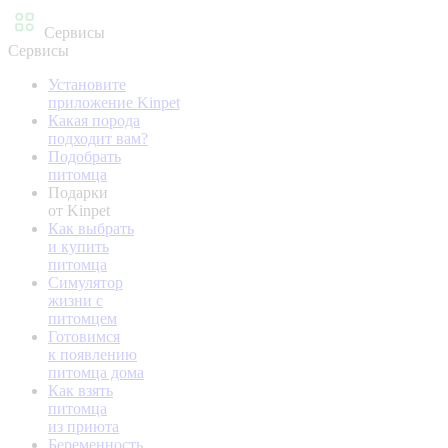
Сервисы
Сервисы
Установите
приложение Kinpet
Какая порода
подходит вам?
Подобрать
питомца
Подарки
от Kinpet
Как выбрать
и купить
питомца
Симулятор
жизни с
питомцем
Готовимся
к появлению
питомца дома
Как взять
питомца
из приюта
Беременность