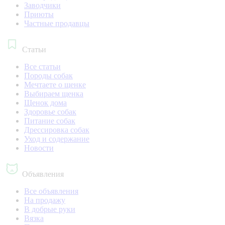
Заводчики
Приюты
Частные продавцы
Статьи
Все статьи
Породы собак
Мечтаете о щенке
Выбираем щенка
Щенок дома
Здоровье собак
Питание собак
Дрессировка собак
Уход и содержание
Новости
Объявления
Все объявления
На продажу
В добрые руки
Вязка