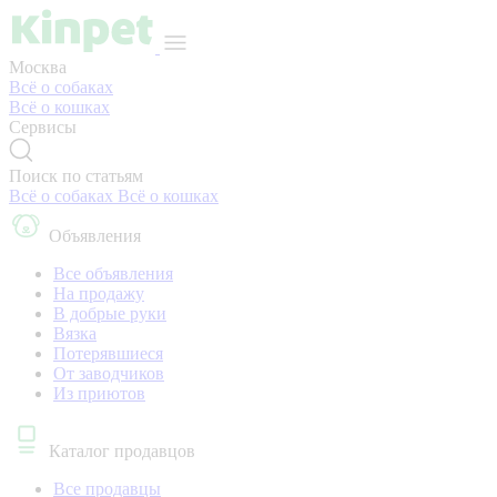
Москва
Всё о собаках
Всё о кошках
Сервисы
Поиск по статьям
Всё о собаках
Всё о кошках
Объявления
Все объявления
На продажу
В добрые руки
Вязка
Потерявшиеся
От заводчиков
Из приютов
Каталог продавцов
Все продавцы