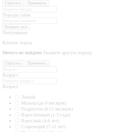
Сбросить
Применить
Породы собак
Выбрать все
Популярные
Каталог пород
Ничего не найдено
Укажите другую породу
Сбросить
Применить
Возраст
Возраст
Любой
Малыш (до 6 месяцев)
Подросток (6-11 месяцев)
Взрослеющий (1-3 года)
Взрослый (4-6 лет)
Стареющий (7-11 лет)