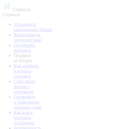
Сервисы
Сервисы
Установите
приложение Kinpet
Какая порода
подходит вам?
Подобрать
питомца
Подарки
от Kinpet
Как выбрать
и купить
питомца
Симулятор
жизни с
питомцем
Готовимся
к появлению
питомца дома
Как взять
питомца
из приюта
Беременность