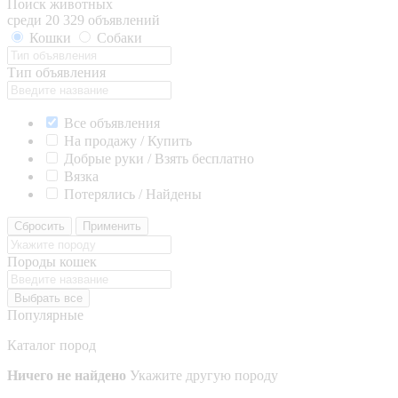
Поиск животных
среди 20 329 объявлений
Кошки
Собаки
Тип объявления
Все объявления
На продажу / Купить
Добрые руки / Взять бесплатно
Вязка
Потерялись / Найдены
Сбросить
Применить
Породы кошек
Выбрать все
Популярные
Каталог пород
Ничего не найдено
Укажите другую породу