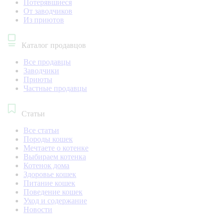
Потерявшиеся
От заводчиков
Из приютов
Каталог продавцов
Все продавцы
Заводчики
Приюты
Частные продавцы
Статьи
Все статьи
Породы кошек
Мечтаете о котенке
Выбираем котенка
Котенок дома
Здоровье кошек
Питание кошек
Поведение кошек
Уход и содержание
Новости