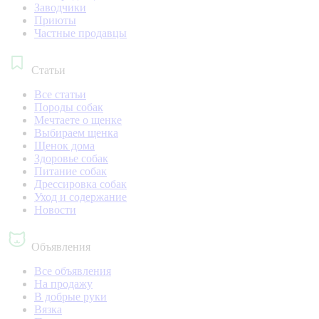
Заводчики
Приюты
Частные продавцы
Статьи
Все статьи
Породы собак
Мечтаете о щенке
Выбираем щенка
Щенок дома
Здоровье собак
Питание собак
Дрессировка собак
Уход и содержание
Новости
Объявления
Все объявления
На продажу
В добрые руки
Вязка