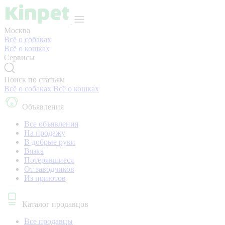
Москва
Всё о собаках
Всё о кошках
Сервисы
Поиск по статьям
Всё о собаках
Всё о кошках
Объявления
Все объявления
На продажу
В добрые руки
Вязка
Потерявшиеся
От заводчиков
Из приютов
Каталог продавцов
Все продавцы