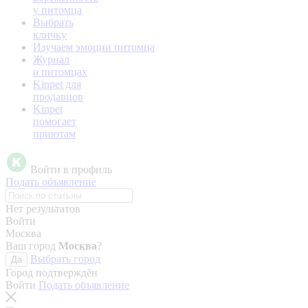
у питомца
Выбрать
кличку
Изучаем эмоции питомца
Журнал
о питомцах
Kinpet для
продавцов
Kinpet
помогает
приютам
Войти в профиль
Подать объявление
Нет результатов
Войти
Москва
Ваш город
Москва
?
Выбрать город
Да
Город подтверждён
Войти
Подать объявление