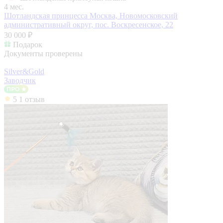
4 мес.
Шотландская принцесса
Москва, Новомосковский
административный округ, пос. Воскресенское, 22
30 000 ₽
Подарок
Документы проверены
Silver&Gold
Заводчик
5
1 отзыв