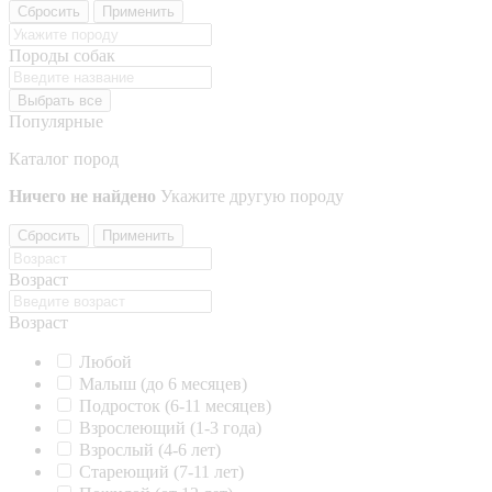
Сбросить
Применить
Породы собак
Выбрать все
Популярные
Каталог пород
Ничего не найдено
Укажите другую породу
Сбросить
Применить
Возраст
Возраст
Любой
Малыш (до 6 месяцев)
Подросток (6-11 месяцев)
Взрослеющий (1-3 года)
Взрослый (4-6 лет)
Стареющий (7-11 лет)