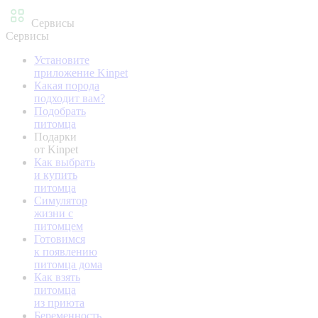
Сервисы
Сервисы
Установите
приложение Kinpet
Какая порода
подходит вам?
Подобрать
питомца
Подарки
от Kinpet
Как выбрать
и купить
питомца
Симулятор
жизни с
питомцем
Готовимся
к появлению
питомца дома
Как взять
питомца
из приюта
Беременность