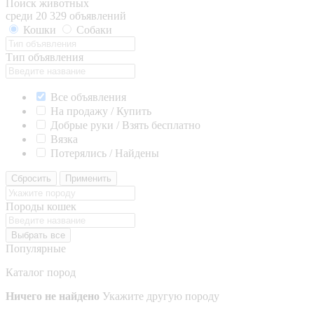
Поиск животных
среди 20 329 объявлений
Кошки
Собаки
Тип объявления
Все объявления
На продажу / Купить
Добрые руки / Взять бесплатно
Вязка
Потерялись / Найдены
Сбросить
Применить
Породы кошек
Выбрать все
Популярные
Каталог пород
Ничего не найдено
Укажите другую породу