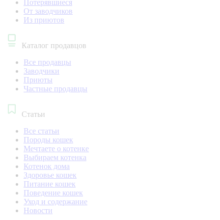
Потерявшиеся
От заводчиков
Из приютов
Каталог продавцов
Все продавцы
Заводчики
Приюты
Частные продавцы
Статьи
Все статьи
Породы кошек
Мечтаете о котенке
Выбираем котенка
Котенок дома
Здоровье кошек
Питание кошек
Поведение кошек
Уход и содержание
Новости