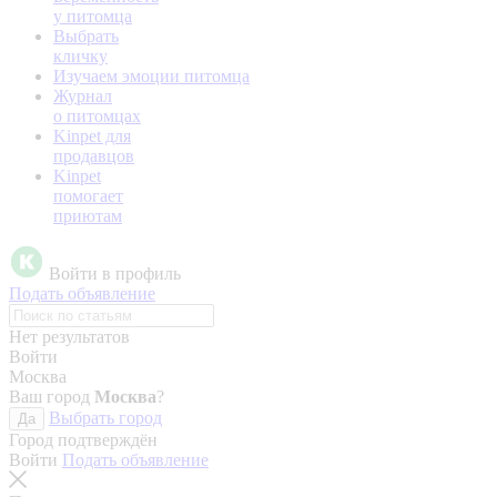
у питомца
Выбрать
кличку
Изучаем эмоции питомца
Журнал
о питомцах
Kinpet для
продавцов
Kinpet
помогает
приютам
Войти в профиль
Подать объявление
Нет результатов
Войти
Москва
Ваш город
Москва
?
Выбрать город
Да
Город подтверждён
Войти
Подать объявление