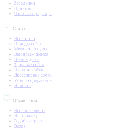
Заводчики
Приюты
Частные продавцы
Статьи
Все статьи
Породы собак
Мечтаете о щенке
Выбираем щенка
Щенок дома
Здоровье собак
Питание собак
Дрессировка собак
Уход и содержание
Новости
Объявления
Все объявления
На продажу
В добрые руки
Вязка