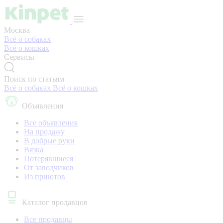
Москва
Всё о собаках
Всё о кошках
Сервисы
Поиск по статьям
Всё о собаках
Всё о кошках
Объявления
Все объявления
На продажу
В добрые руки
Вязка
Потерявшиеся
От заводчиков
Из приютов
Каталог продавцов
Все продавцы