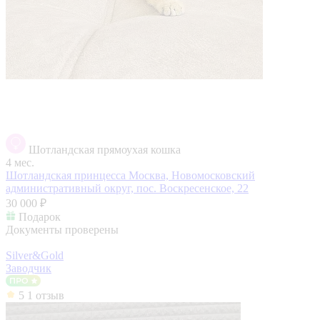
Шотландская прямоухая кошка
4 мес.
Шотландская принцесса
Москва, Новомосковский
административный округ, пос. Воскресенское, 22
30 000 ₽
Подарок
Документы проверены
Silver&Gold
Заводчик
5
1 отзыв