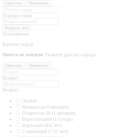
Сбросить
Применить
Породы собак
Выбрать все
Популярные
Каталог пород
Ничего не найдено
Укажите другую породу
Сбросить
Применить
Возраст
Возраст
Любой
Малыш (до 6 месяцев)
Подросток (6-11 месяцев)
Взрослеющий (1-3 года)
Взрослый (4-6 лет)
Стареющий (7-11 лет)