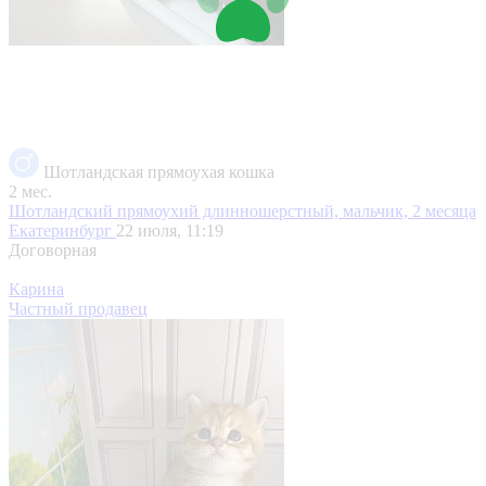
Шотландская прямоухая кошка
2 мес.
Шотландский прямоухий длинношерстный, мальчик, 2 месяца
Екатеринбург
22 июля, 11:19
Договорная
Карина
Частный продавец