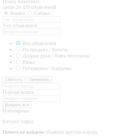
Поиск животных
среди 20 329 объявлений
Кошки
Собаки
Тип объявления
Все объявления
На продажу / Купить
Добрые руки / Взять бесплатно
Вязка
Потерялись / Найдены
Сбросить
Применить
Породы кошек
Выбрать все
Популярные
Каталог пород
Ничего не найдено
Укажите другую породу