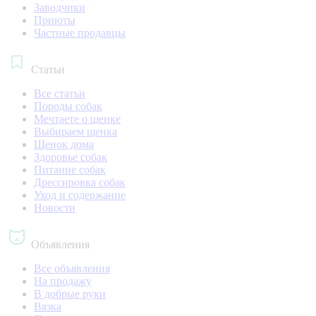
Заводчики
Приюты
Частные продавцы
Статьи
Все статьи
Породы собак
Мечтаете о щенке
Выбираем щенка
Щенок дома
Здоровье собак
Питание собак
Дрессировка собак
Уход и содержание
Новости
Объявления
Все объявления
На продажу
В добрые руки
Вязка