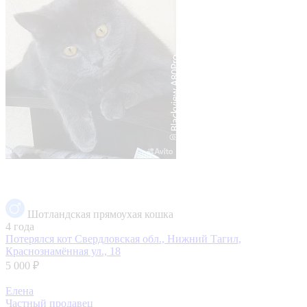
Шотландская прямоухая кошка
4 года
Потерялся кот
Свердловская обл., Нижний Тагил,
Краснознамённая ул., 18
5 000 ₽
Елена
Частный продавец