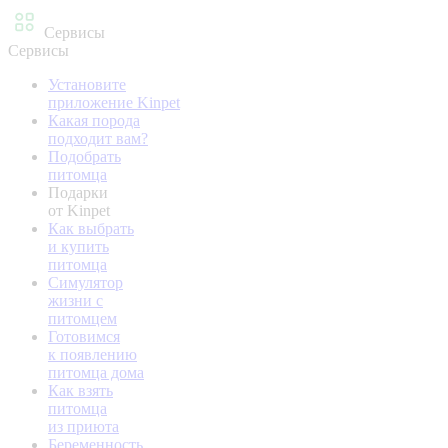
Сервисы
Сервисы
Установите
приложение Kinpet
Какая порода
подходит вам?
Подобрать
питомца
Подарки
от Kinpet
Как выбрать
и купить
питомца
Симулятор
жизни с
питомцем
Готовимся
к появлению
питомца дома
Как взять
питомца
из приюта
Беременность