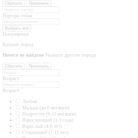
Сбросить
Применить
Породы собак
Выбрать все
Популярные
Каталог пород
Ничего не найдено
Укажите другую породу
Сбросить
Применить
Возраст
Возраст
Любой
Малыш (до 6 месяцев)
Подросток (6-11 месяцев)
Взрослеющий (1-3 года)
Взрослый (4-6 лет)
Стареющий (7-11 лет)