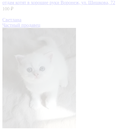
отдам котят в хорошие руки
Воронеж, ул. Шишкова, 72
100 ₽
Светлана
Частный продавец