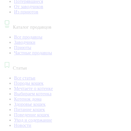
Потерявшиеся
От заводчиков
Из приютов
Каталог продавцов
Все продавцы
Заводчики
Приюты
Частные продавцы
Статьи
Все статьи
Породы кошек
Мечтаете о котенке
Выбираем котенка
Котенок дома
Здоровье кошек
Питание кошек
Поведение кошек
Уход и содержание
Новости