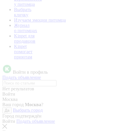
у питомца
Выбрать
кличку
Изучаем эмоции питомца
Журнал
о питомцах
Kinpet для
продавцов
Kinpet
помогает
приютам
Войти в профиль
Подать объявление
Нет результатов
Войти
Москва
Ваш город
Москва
?
Выбрать город
Да
Город подтверждён
Войти
Подать объявление