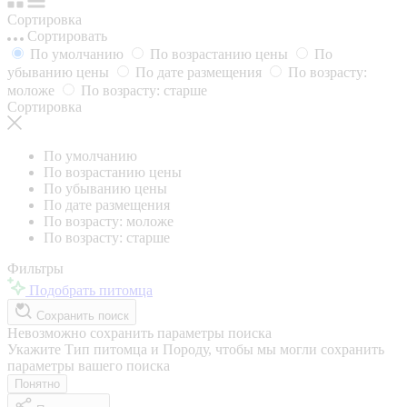
Сортировка
Сортировать
По умолчанию
По возрастанию цены
По
убыванию цены
По дате размещения
По возрасту:
моложе
По возрасту: старше
Сортировка
По умолчанию
По возрастанию цены
По убыванию цены
По дате размещения
По возрасту: моложе
По возрасту: старше
Фильтры
Подобрать питомца
Сохранить поиск
Невозможно сохранить параметры поиска
Укажите Тип питомца и Породу, чтобы мы могли сохранить
параметры вашего поиска
Понятно