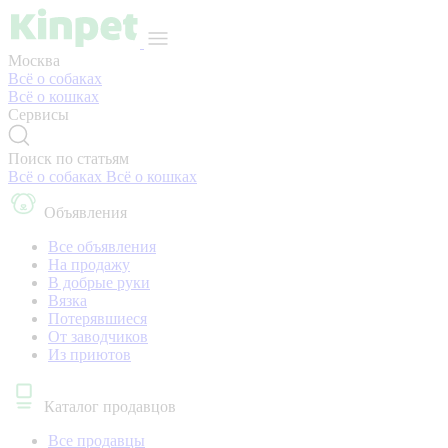
Москва
Всё о собаках
Всё о кошках
Сервисы
Поиск по статьям
Всё о собаках
Всё о кошках
Объявления
Все объявления
На продажу
В добрые руки
Вязка
Потерявшиеся
От заводчиков
Из приютов
Каталог продавцов
Все продавцы