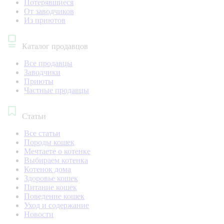
Потерявшиеся
От заводчиков
Из приютов
Каталог продавцов
Все продавцы
Заводчики
Приюты
Частные продавцы
Статьи
Все статьи
Породы кошек
Мечтаете о котенке
Выбираем котенка
Котенок дома
Здоровье кошек
Питание кошек
Поведение кошек
Уход и содержание
Новости