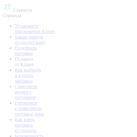
Сервисы
Сервисы
Установите
приложение Kinpet
Какая порода
подходит вам?
Подобрать
питомца
Подарки
от Kinpet
Как выбрать
и купить
питомца
Симулятор
жизни с
питомцем
Готовимся
к появлению
питомца дома
Как взять
питомца
из приюта
Беременность