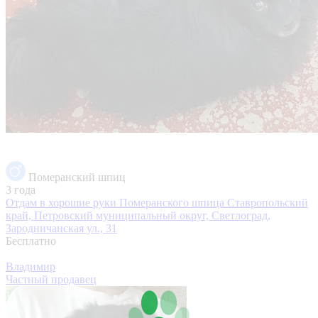
Померанский шпиц
3 года
Отдам в хорошие руки Померанского шпица
Ставропольский
край, Петровский муниципальный округ, Светлоград,
Зародничанская ул., 31
Бесплатно
Владимир
Частный продавец