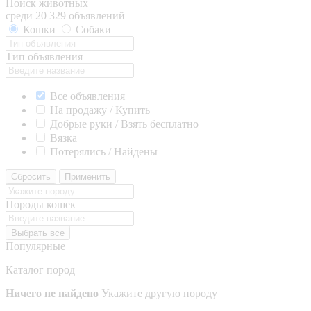
Поиск животных
среди 20 329 объявлений
Кошки
Собаки
Тип объявления
Все объявления
На продажу / Купить
Добрые руки / Взять бесплатно
Вязка
Потерялись / Найдены
Сбросить
Применить
Породы кошек
Выбрать все
Популярные
Каталог пород
Ничего не найдено
Укажите другую породу