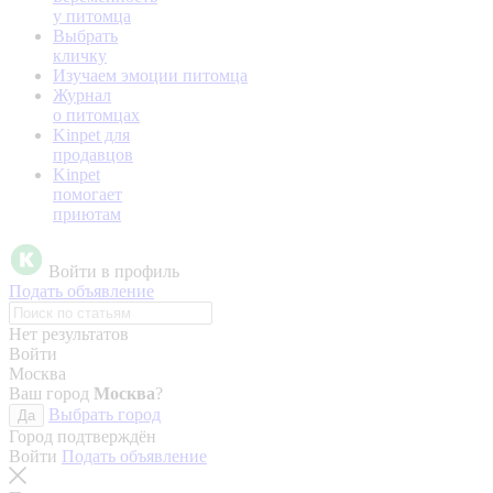
у питомца
Выбрать
кличку
Изучаем эмоции питомца
Журнал
о питомцах
Kinpet для
продавцов
Kinpet
помогает
приютам
Войти в профиль
Подать объявление
Нет результатов
Войти
Москва
Ваш город
Москва
?
Выбрать город
Да
Город подтверждён
Войти
Подать объявление