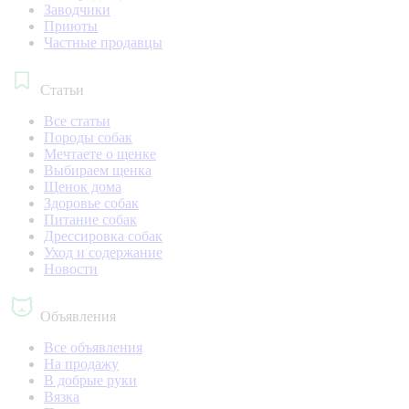
Заводчики
Приюты
Частные продавцы
Статьи
Все статьи
Породы собак
Мечтаете о щенке
Выбираем щенка
Щенок дома
Здоровье собак
Питание собак
Дрессировка собак
Уход и содержание
Новости
Объявления
Все объявления
На продажу
В добрые руки
Вязка