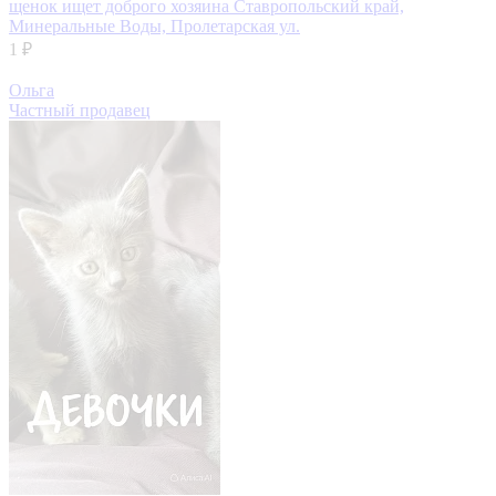
щенок ищет доброго хозяина
Ставропольский край,
Минеральные Воды, Пролетарская ул.
1 ₽
Ольга
Частный продавец