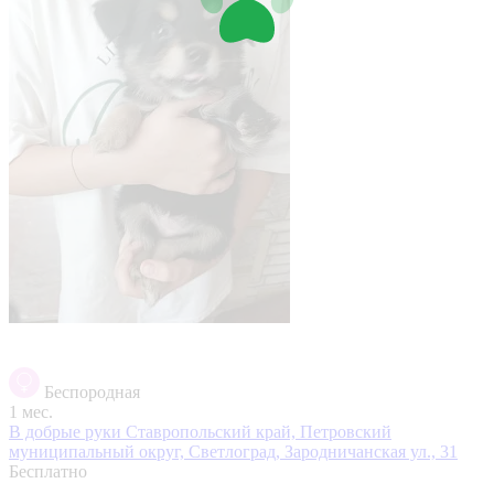
Беспородная
1 мес.
В добрые руки
Ставропольский край, Петровский
муниципальный округ, Светлоград, Зародничанская ул., 31
Бесплатно