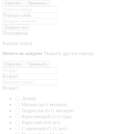
Сбросить
Применить
Породы собак
Выбрать все
Популярные
Каталог пород
Ничего не найдено
Укажите другую породу
Сбросить
Применить
Возраст
Возраст
Любой
Малыш (до 6 месяцев)
Подросток (6-11 месяцев)
Взрослеющий (1-3 года)
Взрослый (4-6 лет)
Стареющий (7-11 лет)