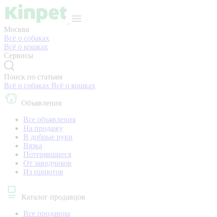
Москва
Всё о собаках
Всё о кошках
Сервисы
Поиск по статьям
Всё о собаках
Всё о кошках
Объявления
Все объявления
На продажу
В добрые руки
Вязка
Потерявшиеся
От заводчиков
Из приютов
Каталог продавцов
Все продавцы