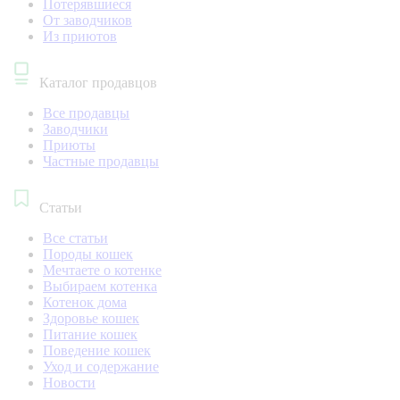
Потерявшиеся
От заводчиков
Из приютов
Каталог продавцов
Все продавцы
Заводчики
Приюты
Частные продавцы
Статьи
Все статьи
Породы кошек
Мечтаете о котенке
Выбираем котенка
Котенок дома
Здоровье кошек
Питание кошек
Поведение кошек
Уход и содержание
Новости