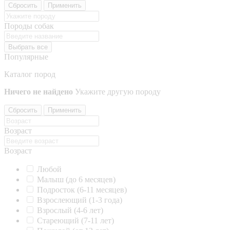
Сбросить
Применить
Породы собак
Выбрать все
Популярные
Каталог пород
Ничего не найдено
Укажите другую породу
Сбросить
Применить
Возраст
Возраст
Любой
Малыш (до 6 месяцев)
Подросток (6-11 месяцев)
Взрослеющий (1-3 года)
Взрослый (4-6 лет)
Стареющий (7-11 лет)