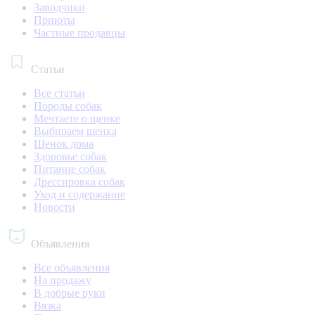
Заводчики
Приюты
Частные продавцы
Статьи
Все статьи
Породы собак
Мечтаете о щенке
Выбираем щенка
Щенок дома
Здоровье собак
Питание собак
Дрессировка собак
Уход и содержание
Новости
Объявления
Все объявления
На продажу
В добрые руки
Вязка