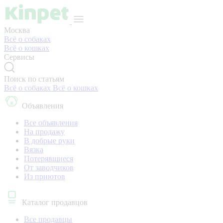
Москва
Всё о собаках
Всё о кошках
Сервисы
Поиск по статьям
Всё о собаках
Всё о кошках
Объявления
Все объявления
На продажу
В добрые руки
Вязка
Потерявшиеся
От заводчиков
Из приютов
Каталог продавцов
Все продавцы