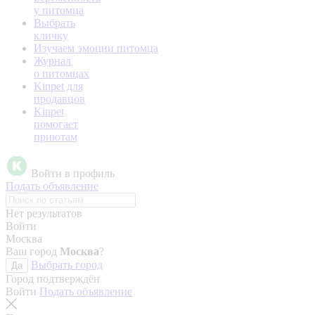
у питомца
Выбрать
кличку
Изучаем эмоции питомца
Журнал
о питомцах
Kinpet для
продавцов
Kinpet
помогает
приютам
Войти в профиль
Подать объявление
Нет результатов
Войти
Москва
Ваш город
Москва
?
Выбрать город
Да
Город подтверждён
Войти
Подать объявление