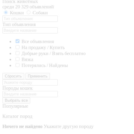
Поиск животных
среди 20 329 объявлений
Кошки
Собаки
Тип объявления
Все объявления
На продажу / Купить
Добрые руки / Взять бесплатно
Вязка
Потерялись / Найдены
Сбросить
Применить
Породы кошек
Выбрать все
Популярные
Каталог пород
Ничего не найдено
Укажите другую породу