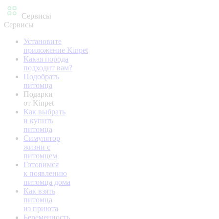
Сервисы
Сервисы
Установите
приложение Kinpet
Какая порода
подходит вам?
Подобрать
питомца
Подарки
от Kinpet
Как выбрать
и купить
питомца
Симулятор
жизни с
питомцем
Готовимся
к появлению
питомца дома
Как взять
питомца
из приюта
Беременность