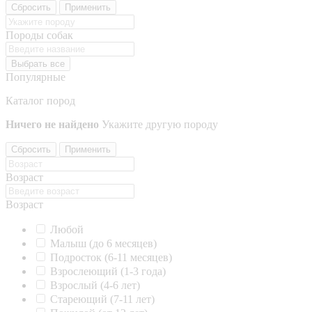
Сбросить
Применить
Породы собак
Выбрать все
Популярные
Каталог пород
Ничего не найдено
Укажите другую породу
Сбросить
Применить
Возраст
Возраст
Любой
Малыш (до 6 месяцев)
Подросток (6-11 месяцев)
Взрослеющий (1-3 года)
Взрослый (4-6 лет)
Стареющий (7-11 лет)