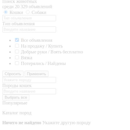
Поиск животных
среди 20 329 объявлений
Кошки
Собаки
Тип объявления
Все объявления
На продажу / Купить
Добрые руки / Взять бесплатно
Вязка
Потерялись / Найдены
Сбросить
Применить
Породы кошек
Выбрать все
Популярные
Каталог пород
Ничего не найдено
Укажите другую породу