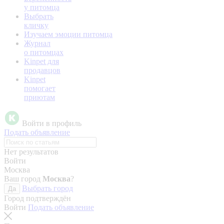
у питомца
Выбрать
кличку
Изучаем эмоции питомца
Журнал
о питомцах
Kinpet для
продавцов
Kinpet
помогает
приютам
Войти в профиль
Подать объявление
Нет результатов
Войти
Москва
Ваш город
Москва
?
Выбрать город
Да
Город подтверждён
Войти
Подать объявление