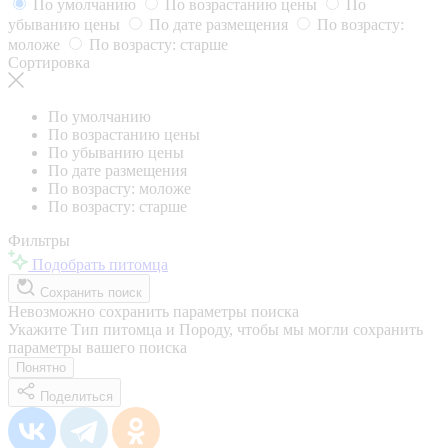
По умолчанию
По возрастанию цены
По
убыванию цены
По дате размещения
По возрасту:
моложе
По возрасту: старше
Сортировка
По умолчанию
По возрастанию цены
По убыванию цены
По дате размещения
По возрасту: моложе
По возрасту: старше
Фильтры
Подобрать питомца
Сохранить поиск
Невозможно сохранить параметры поиска
Укажите Тип питомца и Породу, чтобы мы могли сохранить
параметры вашего поиска
Понятно
Поделиться