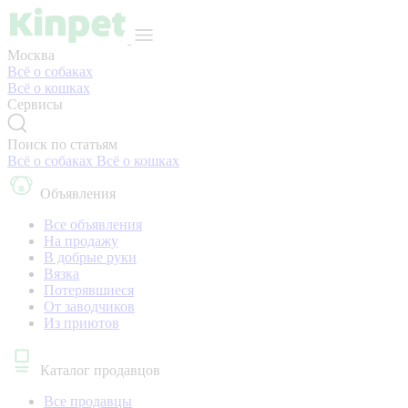
Москва
Всё о собаках
Всё о кошках
Сервисы
Поиск по статьям
Всё о собаках
Всё о кошках
Объявления
Все объявления
На продажу
В добрые руки
Вязка
Потерявшиеся
От заводчиков
Из приютов
Каталог продавцов
Все продавцы