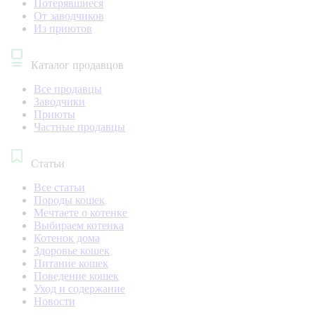
Потерявшиеся
От заводчиков
Из приютов
Каталог продавцов
Все продавцы
Заводчики
Приюты
Частные продавцы
Статьи
Все статьи
Породы кошек
Мечтаете о котенке
Выбираем котенка
Котенок дома
Здоровье кошек
Питание кошек
Поведение кошек
Уход и содержание
Новости