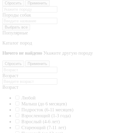
Сбросить
Применить
Породы собак
Выбрать все
Популярные
Каталог пород
Ничего не найдено
Укажите другую породу
Сбросить
Применить
Возраст
Возраст
Любой
Малыш (до 6 месяцев)
Подросток (6-11 месяцев)
Взрослеющий (1-3 года)
Взрослый (4-6 лет)
Стареющий (7-11 лет)