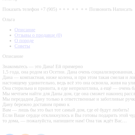
Показать телефон
+7 (905) ⚬⚬⚬ ⚬⚬ ⚬⚬
Позвонить
Написать
Ольга
Описание
Отзывы о продавце
(0)
О породе
Советы
Описание
Знакомьтесь — это Дана! Ей примерно
1,5 года, она родом из Осетии. Дана очень социализированная, 
Дана — компактная, ниже колена, и при этом такая смелая и лов
настоящему удивительно, ведь всё это она освоила, живя на ул
Она стерильна и привита, в еде неприхотлива, а ещё — очень б
Мы мечтаем найти для Даны дом, где она сможет наконец рассла
Мы передадим Дану только в ответственные и заботливые ручк
Дану бережно доставим прямо к
Вам — лишь бы это был тот самый дом, где её будут любить!
Если Ваше сердце откликнулось и Вы готовы подарить этой чуд
то дома, — пожалуйста, напишите нам! Она так ждёт Вас…