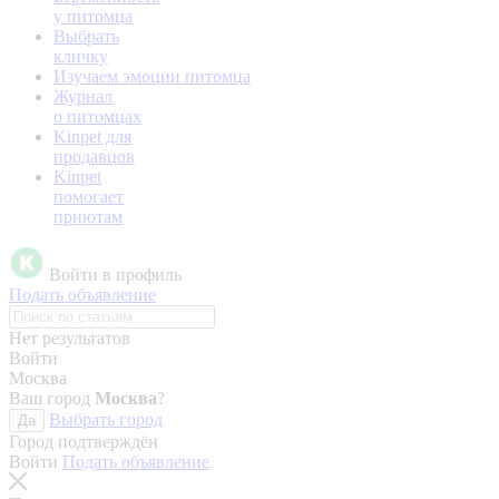
у питомца
Выбрать
кличку
Изучаем эмоции питомца
Журнал
о питомцах
Kinpet для
продавцов
Kinpet
помогает
приютам
Войти в профиль
Подать объявление
Нет результатов
Войти
Москва
Ваш город
Москва
?
Выбрать город
Да
Город подтверждён
Войти
Подать объявление