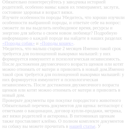
Обязательно поинтересуйтесь у заводчика историей
родителей, особенно мамы: каков их темперамент, заслуги,
состояние здоровья и возраст вязки.
Изучите особенности породы
Убедитесь, что хорошо изучили
особенности выбранной породы, и ответьте себе на вопрос:
сможете ли вы выделить необходимое время, ресурсы и
энергию для заботы о своем новом любимце? Подробную
информацию о каждой породе вы найдете в наших разделах
«Породы собак»
и
«Породы кошек»
.
Убедитесь, что малыш старше 2 месяцев
Именно такой срок
требуется для полноценной выкормки малышей: у них
формируется иммунитет и психологическая независимость.
После достижения двухмесячного возраста щенков или котят
можно отнимать от матери и привозить в новый дом.Именно
такой срок требуется для полноценной выкормки малышей: у
них формируется иммунитет и психологическая
независимость. После достижения двухмесячного возраста
щенков или котят можно отнимать от матери и привозить в
новый дом.
Проверьте документы при покупке породистого животного
Обязательный перечень документов для щенка: ветпаспорт с
отметками о вакцинации, договор купли-продажи, метрика,
акт вязки родителей и актировка. В питомниках щенкам
также проставляют клеймо. О полном комплекте документов
на собаку вы можете прочитать в
нашей статье
.
У