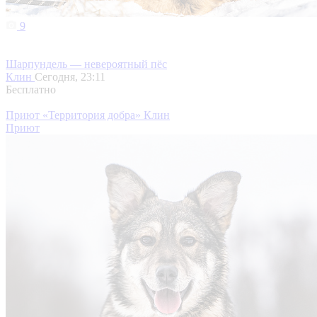
9
Шарпундель — невероятный пёс
Клин
Сегодня, 23:11
Бесплатно
Приют «Территория добра» Клин
Приют