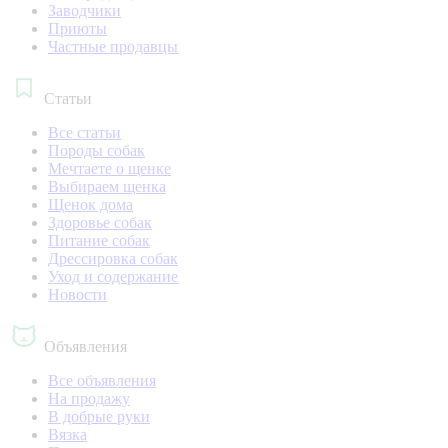
Заводчики
Приюты
Частные продавцы
Статьи
Все статьи
Породы собак
Мечтаете о щенке
Выбираем щенка
Щенок дома
Здоровье собак
Питание собак
Дрессировка собак
Уход и содержание
Новости
Объявления
Все объявления
На продажу
В добрые руки
Вязка