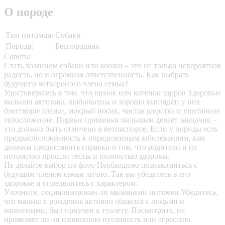
О породе
Тип питомца:
Собаки
Порода:
Беспородная
Советы
Стать хозяином собаки или кошки – это не только невероятная
радость, но и огромная ответственность. Как выбрать
будущего четвероного члена семьи?
Удостоверьтесь в том, что щенок или котенок здоров
Здоровые
малыши активны, любопытны и хорошо выглядят: у них
блестящие глазки, мокрый носик, чистая шерстка и упитанное
телосложение. Первые прививки малышам делает заводчик –
это должно быть отмечено в ветпаспорте. Если у породы есть
предрасположенность к определенным заболеваниям, вам
должны предоставить справки о том, что родители и их
потомство прошли тесты и полностью здоровы.
Не делайте выбор по фото
Необходимо познакомиться с
будущим членом семьи лично. Так вы убедитесь в его
здоровье и определитесь с характером.
Уточните, социализирован ли маленький питомец
Убедитесь,
что малыш с рождения активно общался с людьми и
животными, был приучен к туалету. Посмотрите, не
проявляет ли он излишнюю пугливость или агрессию.