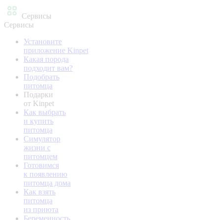
Сервисы
Сервисы
Установите
приложение Kinpet
Какая порода
подходит вам?
Подобрать
питомца
Подарки
от Kinpet
Как выбрать
и купить
питомца
Симулятор
жизни с
питомцем
Готовимся
к появлению
питомца дома
Как взять
питомца
из приюта
Беременность