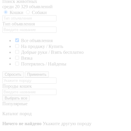
Поиск животных
среди 20 329 объявлений
Кошки
Собаки
Тип объявления
Все объявления
На продажу / Купить
Добрые руки / Взять бесплатно
Вязка
Потерялись / Найдены
Сбросить
Применить
Породы кошек
Выбрать все
Популярные
Каталог пород
Ничего не найдено
Укажите другую породу