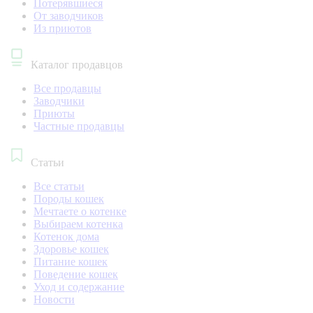
Потерявшиеся
От заводчиков
Из приютов
Каталог продавцов
Все продавцы
Заводчики
Приюты
Частные продавцы
Статьи
Все статьи
Породы кошек
Мечтаете о котенке
Выбираем котенка
Котенок дома
Здоровье кошек
Питание кошек
Поведение кошек
Уход и содержание
Новости