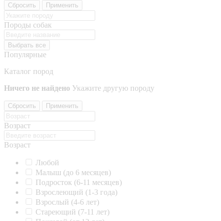
Сбросить
Применить
Породы собак
Выбрать все
Популярные
Каталог пород
Ничего не найдено
Укажите другую породу
Сбросить
Применить
Возраст
Возраст
Любой
Малыш (до 6 месяцев)
Подросток (6-11 месяцев)
Взрослеющий (1-3 года)
Взрослый (4-6 лет)
Стареющий (7-11 лет)