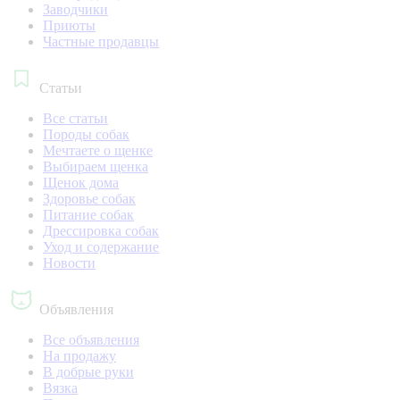
Заводчики
Приюты
Частные продавцы
Статьи
Все статьи
Породы собак
Мечтаете о щенке
Выбираем щенка
Щенок дома
Здоровье собак
Питание собак
Дрессировка собак
Уход и содержание
Новости
Объявления
Все объявления
На продажу
В добрые руки
Вязка