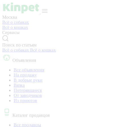
Москва
Всё о собаках
Всё о кошках
Сервисы
Поиск по статьям
Всё о собаках
Всё о кошках
Объявления
Все объявления
На продажу
В добрые руки
Вязка
Потерявшиеся
От заводчиков
Из приютов
Каталог продавцов
Все продавцы