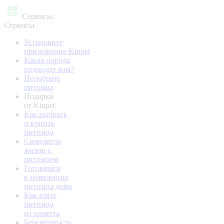
Сервисы
Сервисы
Установите
приложение Kinpet
Какая порода
подходит вам?
Подобрать
питомца
Подарки
от Kinpet
Как выбрать
и купить
питомца
Симулятор
жизни с
питомцем
Готовимся
к появлению
питомца дома
Как взять
питомца
из приюта
Беременность