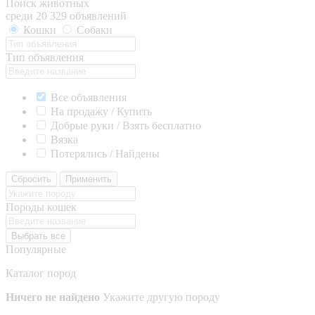
Поиск животных
среди 20 329 объявлений
Кошки
Собаки
Тип объявления
Все объявления
На продажу / Купить
Добрые руки / Взять бесплатно
Вязка
Потерялись / Найдены
Сбросить
Применить
Породы кошек
Выбрать все
Популярные
Каталог пород
Ничего не найдено
Укажите другую породу