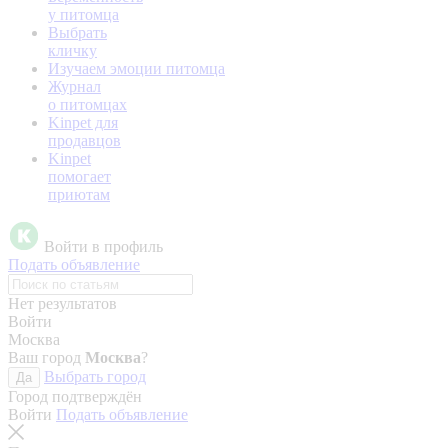
у питомца
Выбрать
кличку
Изучаем эмоции питомца
Журнал
о питомцах
Kinpet для
продавцов
Kinpet
помогает
приютам
Войти в профиль
Подать объявление
Нет результатов
Войти
Москва
Ваш город
Москва
?
Выбрать город
Да
Город подтверждён
Войти
Подать объявление