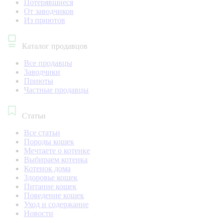
Потерявшиеся
От заводчиков
Из приютов
Каталог продавцов
Все продавцы
Заводчики
Приюты
Частные продавцы
Статьи
Все статьи
Породы кошек
Мечтаете о котенке
Выбираем котенка
Котенок дома
Здоровье кошек
Питание кошек
Поведение кошек
Уход и содержание
Новости