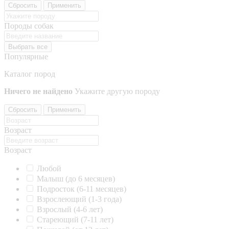
Сбросить
Применить
Породы собак
Выбрать все
Популярные
Каталог пород
Ничего не найдено
Укажите другую породу
Сбросить
Применить
Возраст
Возраст
Любой
Малыш (до 6 месяцев)
Подросток (6-11 месяцев)
Взрослеющий (1-3 года)
Взрослый (4-6 лет)
Стареющий (7-11 лет)