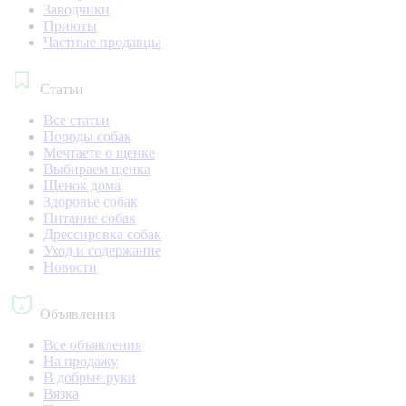
Заводчики
Приюты
Частные продавцы
Статьи
Все статьи
Породы собак
Мечтаете о щенке
Выбираем щенка
Щенок дома
Здоровье собак
Питание собак
Дрессировка собак
Уход и содержание
Новости
Объявления
Все объявления
На продажу
В добрые руки
Вязка