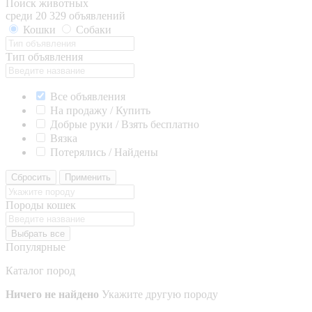
Поиск животных
среди 20 329 объявлений
Кошки
Собаки
Тип объявления
Все объявления
На продажу / Купить
Добрые руки / Взять бесплатно
Вязка
Потерялись / Найдены
Сбросить
Применить
Породы кошек
Выбрать все
Популярные
Каталог пород
Ничего не найдено
Укажите другую породу