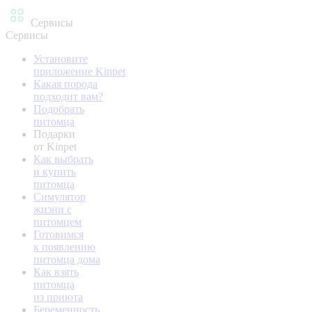
Сервисы
Сервисы
Установите
приложение Kinpet
Какая порода
подходит вам?
Подобрать
питомца
Подарки
от Kinpet
Как выбрать
и купить
питомца
Симулятор
жизни с
питомцем
Готовимся
к появлению
питомца дома
Как взять
питомца
из приюта
Беременность