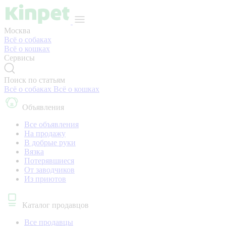
Москва
Всё о собаках
Всё о кошках
Сервисы
Поиск по статьям
Всё о собаках
Всё о кошках
Объявления
Все объявления
На продажу
В добрые руки
Вязка
Потерявшиеся
От заводчиков
Из приютов
Каталог продавцов
Все продавцы