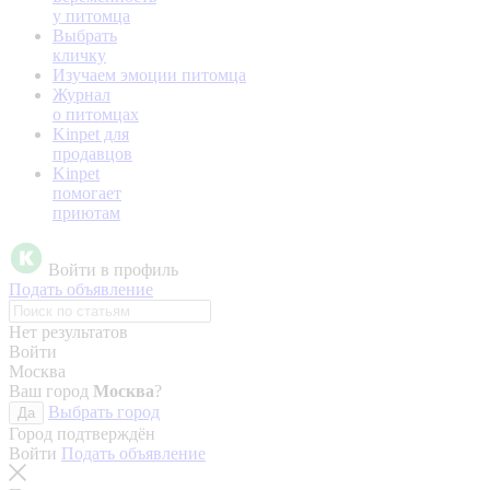
у питомца
Выбрать
кличку
Изучаем эмоции питомца
Журнал
о питомцах
Kinpet для
продавцов
Kinpet
помогает
приютам
Войти в профиль
Подать объявление
Нет результатов
Войти
Москва
Ваш город
Москва
?
Выбрать город
Да
Город подтверждён
Войти
Подать объявление