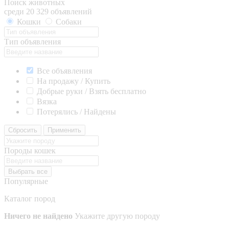
Поиск животных
среди 20 329 объявлений
Кошки
Собаки
Тип объявления
Все объявления
На продажу / Купить
Добрые руки / Взять бесплатно
Вязка
Потерялись / Найдены
Сбросить
Применить
Породы кошек
Выбрать все
Популярные
Каталог пород
Ничего не найдено
Укажите другую породу