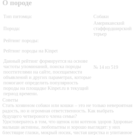
О породе
Тип питомца:
Собаки
Американский
Порода:
стаффордширский
терьер
Рейтинг породы:
Рейтинг породы на Kinpet
Данный рейтинг формируется на основе
частоты упоминаний, поиска породы
№ 14 из 519
посетителями на сайте, посещаемости
объявлений и других параметрах, которые
помогают определить популярность
породы на площадке Kinpet.ru в текущий
период времени.
Советы
Стать хозяином собаки или кошки – это не только невероятная
радость, но и огромная ответственность. Как выбрать
будущего четвероного члена семьи?
Удостоверьтесь в том, что щенок или котенок здоров
Здоровые
малыши активны, любопытны и хорошо выглядят: у них
блестящие глазки, мокрый носик, чистая шерстка и упитанное