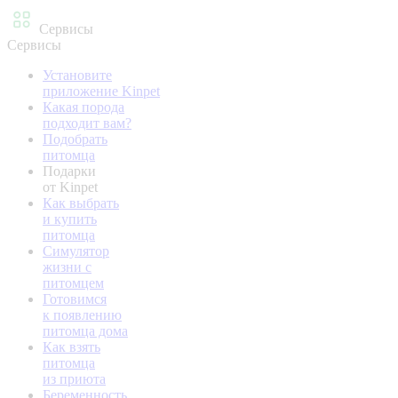
Сервисы
Сервисы
Установите
приложение Kinpet
Какая порода
подходит вам?
Подобрать
питомца
Подарки
от Kinpet
Как выбрать
и купить
питомца
Симулятор
жизни с
питомцем
Готовимся
к появлению
питомца дома
Как взять
питомца
из приюта
Беременность