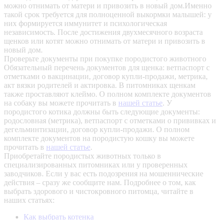
можно отнимать от матери и привозить в новый дом.Именно
такой срок требуется для полноценной выкормки малышей: у
них формируется иммунитет и психологическая
независимость. После достижения двухмесячного возраста
щенков или котят можно отнимать от матери и привозить в
новый дом.
Проверьте документы при покупке породистого животного
Обязательный перечень документов для щенка: ветпаспорт с
отметками о вакцинации, договор купли-продажи, метрика,
акт вязки родителей и актировка. В питомниках щенкам
также проставляют клеймо. О полном комплекте документов
на собаку вы можете прочитать в
нашей статье
.
У
породистого котика должны быть следующие документы:
родословная (метрика), ветпаспорт с отметками о прививках и
дегельминтизации, договор купли-продажи. О полном
комплекте документов на породистую кошку вы можете
прочитать в
нашей статье
.
Приобретайте породистых животных только в
специализированных питомниках или у проверенных
заводчиков. Если у вас есть подозрения на мошеннические
действия – сразу же сообщите нам.
Подробнее о том, как
выбрать здорового и чистокровного питомца, читайте в
наших статьях:
Как выбрать котенка