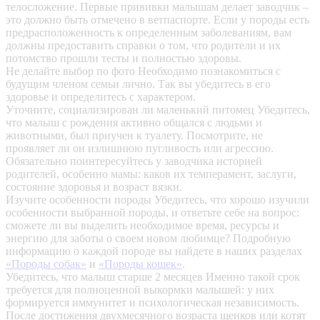
телосложение. Первые прививки малышам делает заводчик –
это должно быть отмечено в ветпаспорте. Если у породы есть
предрасположенность к определенным заболеваниям, вам
должны предоставить справки о том, что родители и их
потомство прошли тесты и полностью здоровы.
Не делайте выбор по фото
Необходимо познакомиться с
будущим членом семьи лично. Так вы убедитесь в его
здоровье и определитесь с характером.
Уточните, социализирован ли маленький питомец
Убедитесь,
что малыш с рождения активно общался с людьми и
животными, был приучен к туалету. Посмотрите, не
проявляет ли он излишнюю пугливость или агрессию.
Обязательно поинтересуйтесь у заводчика историей
родителей, особенно мамы: каков их темперамент, заслуги,
состояние здоровья и возраст вязки.
Изучите особенности породы
Убедитесь, что хорошо изучили
особенности выбранной породы, и ответьте себе на вопрос:
сможете ли вы выделить необходимое время, ресурсы и
энергию для заботы о своем новом любимце? Подробную
информацию о каждой породе вы найдете в наших разделах
«Породы собак»
и
«Породы кошек»
.
Убедитесь, что малыш старше 2 месяцев
Именно такой срок
требуется для полноценной выкормки малышей: у них
формируется иммунитет и психологическая независимость.
После достижения двухмесячного возраста щенков или котят