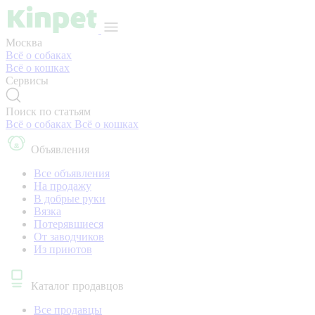
Москва
Всё о собаках
Всё о кошках
Сервисы
Поиск по статьям
Всё о собаках
Всё о кошках
Объявления
Все объявления
На продажу
В добрые руки
Вязка
Потерявшиеся
От заводчиков
Из приютов
Каталог продавцов
Все продавцы