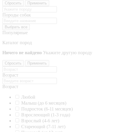
Сбросить
Применить
Породы собак
Выбрать все
Популярные
Каталог пород
Ничего не найдено
Укажите другую породу
Сбросить
Применить
Возраст
Возраст
Любой
Малыш (до 6 месяцев)
Подросток (6-11 месяцев)
Взрослеющий (1-3 года)
Взрослый (4-6 лет)
Стареющий (7-11 лет)