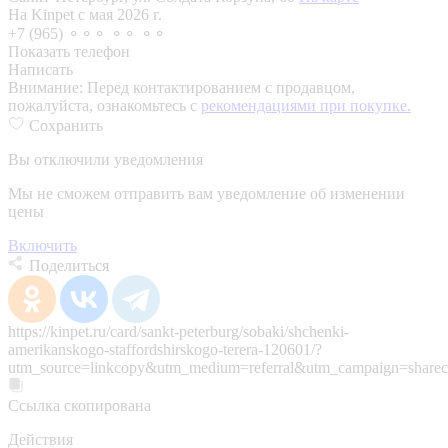
На Kinpet c мая 2026 г.
+7 (965) ⚬⚬⚬ ⚬⚬ ⚬⚬
Показать телефон
Написать
Внимание:
Перед контактированием с продавцом,
пожалуйста, ознакомьтесь с
рекомендациями при покупке.
Сохранить
Вы отключили уведомления
Мы не сможем отправить вам уведомление об изменении
цены
Включить
Поделиться
https://kinpet.ru/card/sankt-peterburg/sobaki/shchenki-
amerikanskogo-staffordshirskogo-terera-120601/?
utm_source=linkcopy&utm_medium=referral&utm_campaign=sharec
Ссылка скопирована
Действия