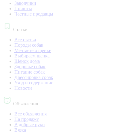
Заводчики
Приюты
Частные продавцы
Статьи
Все статьи
Породы собак
Мечтаете о щенке
Выбираем щенка
Щенок дома
Здоровье собак
Питание собак
Дрессировка собак
Уход и содержание
Новости
Объявления
Все объявления
На продажу
В добрые руки
Вязка