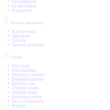
Потерявшиеся
От заводчиков
Из приютов
Каталог продавцов
Все продавцы
Заводчики
Приюты
Частные продавцы
Статьи
Все статьи
Породы кошек
Мечтаете о котенке
Выбираем котенка
Котенок дома
Здоровье кошек
Питание кошек
Поведение кошек
Уход и содержание
Новости