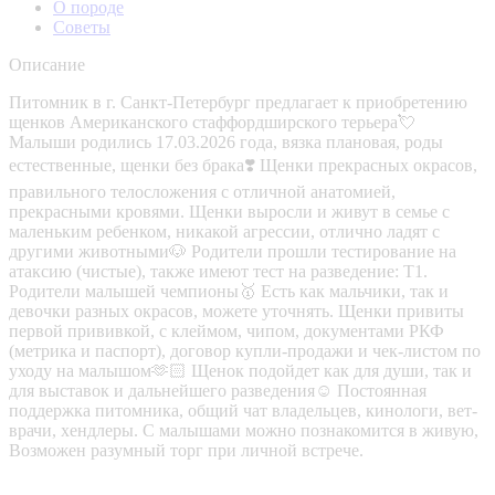
О породе
Советы
Описание
Питомник в г. Санкт-Петербург предлагает к приобретению
щенков Американского стаффордширского терьера💘
Малыши родились 17.03.2026 года, вязка плановая, роды
естественные, щенки без брака❣️ Щенки прекрасных окрасов,
правильного телосложения с отличной анатомией,
прекрасными кровями. Щенки выросли и живут в семье с
маленьким ребенком, никакой агрессии, отлично ладят с
другими животными🐶 Родители прошли тестирование на
атаксию (чистые), также имеют тест на разведение: Т1.
Родители малышей чемпионы🥇 Есть как мальчики, так и
девочки разных окрасов, можете уточнять. Щенки привиты
первой прививкой, с клеймом, чипом, документами РКФ
(метрика и паспорт), договор купли-продажи и чек-листом по
уходу на малышом🫶🏻 Щенок подойдет как для души, так и
для выставок и дальнейшего разведения☺️ Постоянная
поддержка питомника, общий чат владельцев, кинологи, вет-
врачи, хендлеры. С малышами можно познакомится в живую,
Возможен разумный торг при личной встрече.