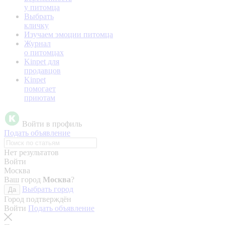
у питомца
Выбрать
кличку
Изучаем эмоции питомца
Журнал
о питомцах
Kinpet для
продавцов
Kinpet
помогает
приютам
Войти в профиль
Подать объявление
Нет результатов
Войти
Москва
Ваш город
Москва
?
Выбрать город
Да
Город подтверждён
Войти
Подать объявление