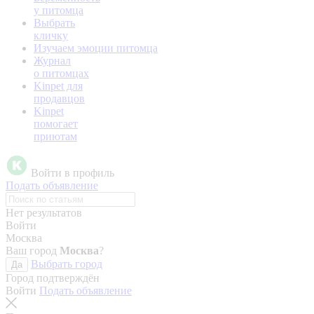
у питомца
Выбрать
кличку
Изучаем эмоции питомца
Журнал
о питомцах
Kinpet для
продавцов
Kinpet
помогает
приютам
Войти в профиль
Подать объявление
Нет результатов
Войти
Москва
Ваш город
Москва
?
Выбрать город
Да
Город подтверждён
Войти
Подать объявление