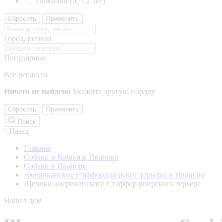
Пожилой (от 12 лет)
Сбросить
Применить
Город, регион
Популярные
Все регионы
Ничего не найдено
Укажите другую породу
Сбросить
Применить
Поиск
Назад
Главная
Собаки и Кошки в Иваново
Собаки в Иваново
Американские стаффордширские терьеры в Иваново
Щеноки американского Стаффордширского терьера
Нашел дом