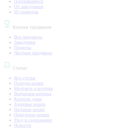
Потерявшиеся
От заводчиков
Из приютов
Каталог продавцов
Все продавцы
Заводчики
Приюты
Частные продавцы
Статьи
Все статьи
Породы кошек
Мечтаете о котенке
Выбираем котенка
Котенок дома
Здоровье кошек
Питание кошек
Поведение кошек
Уход и содержание
Новости