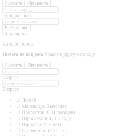
Сбросить
Применить
Породы собак
Выбрать все
Популярные
Каталог пород
Ничего не найдено
Укажите другую породу
Сбросить
Применить
Возраст
Возраст
Любой
Малыш (до 6 месяцев)
Подросток (6-11 месяцев)
Взрослеющий (1-3 года)
Взрослый (4-6 лет)
Стареющий (7-11 лет)