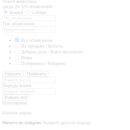
Поиск животных
среди 20 329 объявлений
Кошки
Собаки
Тип объявления
Все объявления
На продажу / Купить
Добрые руки / Взять бесплатно
Вязка
Потерялись / Найдены
Сбросить
Применить
Породы кошек
Выбрать все
Популярные
Каталог пород
Ничего не найдено
Укажите другую породу