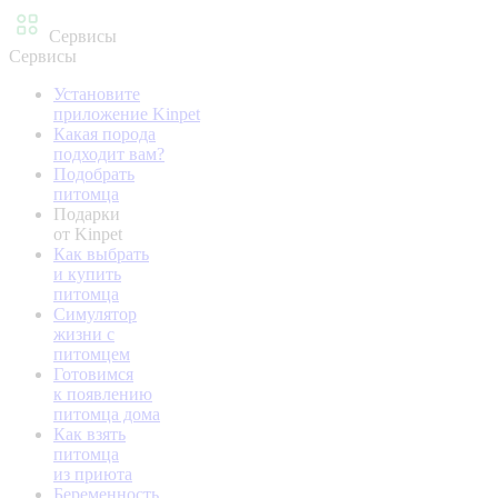
Сервисы
Сервисы
Установите
приложение Kinpet
Какая порода
подходит вам?
Подобрать
питомца
Подарки
от Kinpet
Как выбрать
и купить
питомца
Симулятор
жизни с
питомцем
Готовимся
к появлению
питомца дома
Как взять
питомца
из приюта
Беременность