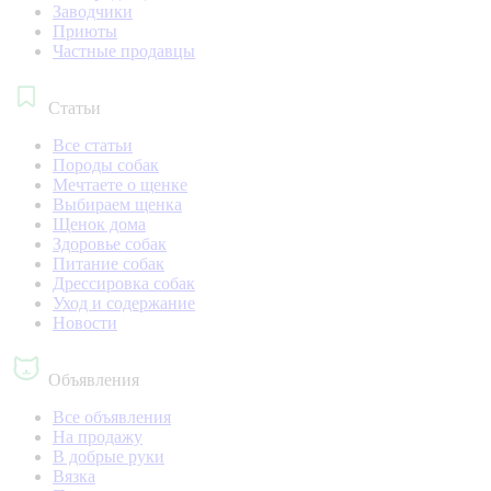
Заводчики
Приюты
Частные продавцы
Статьи
Все статьи
Породы собак
Мечтаете о щенке
Выбираем щенка
Щенок дома
Здоровье собак
Питание собак
Дрессировка собак
Уход и содержание
Новости
Объявления
Все объявления
На продажу
В добрые руки
Вязка