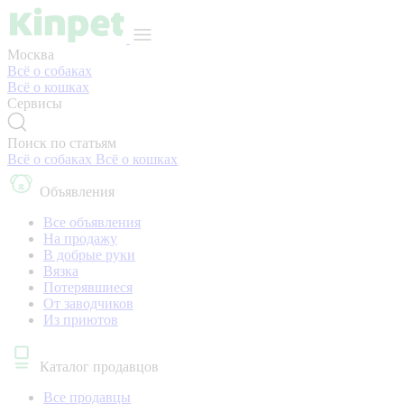
Москва
Всё о собаках
Всё о кошках
Сервисы
Поиск по статьям
Всё о собаках
Всё о кошках
Объявления
Все объявления
На продажу
В добрые руки
Вязка
Потерявшиеся
От заводчиков
Из приютов
Каталог продавцов
Все продавцы