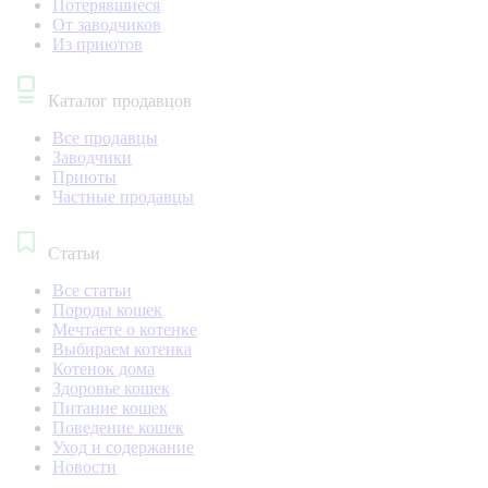
Потерявшиеся
От заводчиков
Из приютов
Каталог продавцов
Все продавцы
Заводчики
Приюты
Частные продавцы
Статьи
Все статьи
Породы кошек
Мечтаете о котенке
Выбираем котенка
Котенок дома
Здоровье кошек
Питание кошек
Поведение кошек
Уход и содержание
Новости