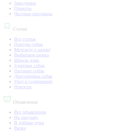
Заводчики
Приюты
Частные продавцы
Статьи
Все статьи
Породы собак
Мечтаете о щенке
Выбираем щенка
Щенок дома
Здоровье собак
Питание собак
Дрессировка собак
Уход и содержание
Новости
Объявления
Все объявления
На продажу
В добрые руки
Вязка