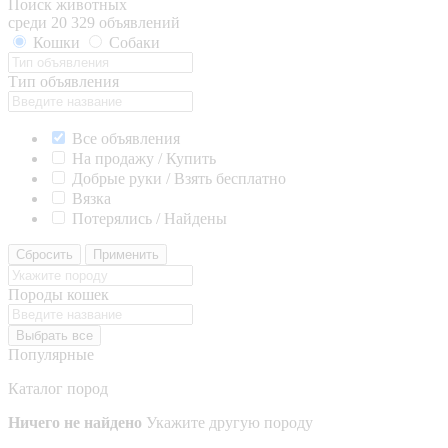
Поиск животных
среди 20 329 объявлений
Кошки
Собаки
Тип объявления
Все объявления
На продажу / Купить
Добрые руки / Взять бесплатно
Вязка
Потерялись / Найдены
Сбросить
Применить
Породы кошек
Выбрать все
Популярные
Каталог пород
Ничего не найдено
Укажите другую породу