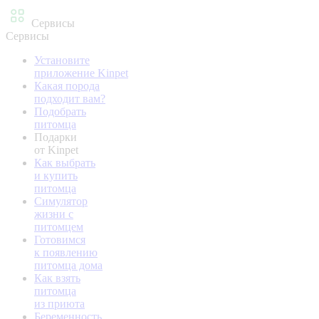
Сервисы
Сервисы
Установите
приложение Kinpet
Какая порода
подходит вам?
Подобрать
питомца
Подарки
от Kinpet
Как выбрать
и купить
питомца
Симулятор
жизни с
питомцем
Готовимся
к появлению
питомца дома
Как взять
питомца
из приюта
Беременность