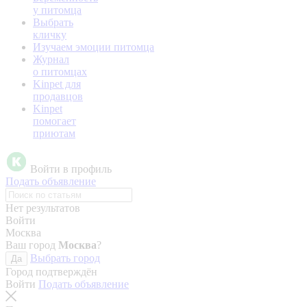
у питомца
Выбрать
кличку
Изучаем эмоции питомца
Журнал
о питомцах
Kinpet для
продавцов
Kinpet
помогает
приютам
Войти в профиль
Подать объявление
Нет результатов
Войти
Москва
Ваш город
Москва
?
Выбрать город
Да
Город подтверждён
Войти
Подать объявление