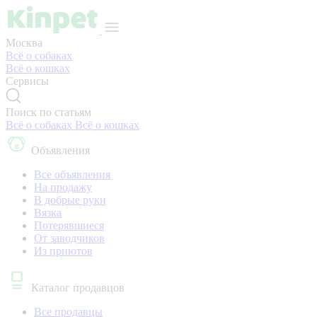
Москва
Всё о собаках
Всё о кошках
Сервисы
Поиск по статьям
Всё о собаках
Всё о кошках
Объявления
Все объявления
На продажу
В добрые руки
Вязка
Потерявшиеся
От заводчиков
Из приютов
Каталог продавцов
Все продавцы