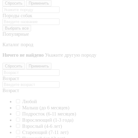
Сбросить
Применить
Породы собак
Выбрать все
Популярные
Каталог пород
Ничего не найдено
Укажите другую породу
Сбросить
Применить
Возраст
Возраст
Любой
Малыш (до 6 месяцев)
Подросток (6-11 месяцев)
Взрослеющий (1-3 года)
Взрослый (4-6 лет)
Стареющий (7-11 лет)