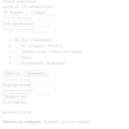
Поиск животных
среди 20 329 объявлений
Кошки
Собаки
Тип объявления
Все объявления
На продажу / Купить
Добрые руки / Взять бесплатно
Вязка
Потерялись / Найдены
Сбросить
Применить
Породы кошек
Выбрать все
Популярные
Каталог пород
Ничего не найдено
Укажите другую породу