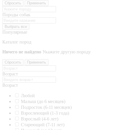
Сбросить
Применить
Породы собак
Выбрать все
Популярные
Каталог пород
Ничего не найдено
Укажите другую породу
Сбросить
Применить
Возраст
Возраст
Любой
Малыш (до 6 месяцев)
Подросток (6-11 месяцев)
Взрослеющий (1-3 года)
Взрослый (4-6 лет)
Стареющий (7-11 лет)