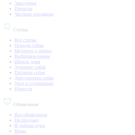
Заводчики
Приюты
Частные продавцы
Статьи
Все статьи
Породы собак
Мечтаете о щенке
Выбираем щенка
Щенок дома
Здоровье собак
Питание собак
Дрессировка собак
Уход и содержание
Новости
Объявления
Все объявления
На продажу
В добрые руки
Вязка