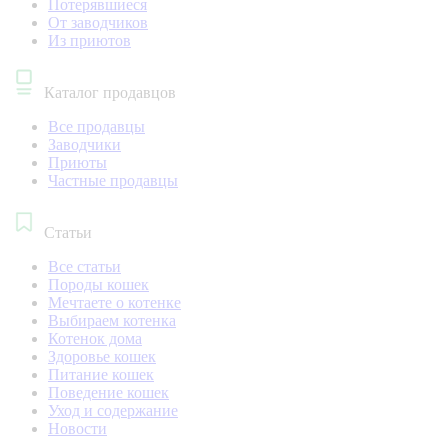
Потерявшиеся
От заводчиков
Из приютов
Каталог продавцов
Все продавцы
Заводчики
Приюты
Частные продавцы
Статьи
Все статьи
Породы кошек
Мечтаете о котенке
Выбираем котенка
Котенок дома
Здоровье кошек
Питание кошек
Поведение кошек
Уход и содержание
Новости