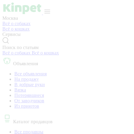
Москва
Всё о собаках
Всё о кошках
Сервисы
Поиск по статьям
Всё о собаках
Всё о кошках
Объявления
Все объявления
На продажу
В добрые руки
Вязка
Потерявшиеся
От заводчиков
Из приютов
Каталог продавцов
Все продавцы