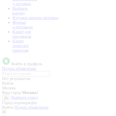
у питомца
Выбрать
кличку
Изучаем эмоции питомца
Журнал
о питомцах
Kinpet для
продавцов
Kinpet
помогает
приютам
Войти в профиль
Подать объявление
Нет результатов
Войти
Москва
Ваш город
Москва
?
Выбрать город
Да
Город подтверждён
Войти
Подать объявление