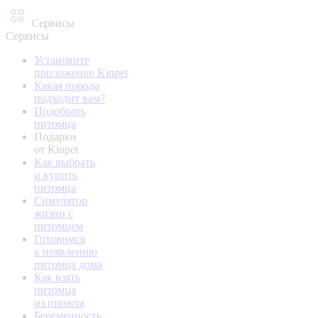
Сервисы
Сервисы
Установите
приложение Kinpet
Какая порода
подходит вам?
Подобрать
питомца
Подарки
от Kinpet
Как выбрать
и купить
питомца
Симулятор
жизни с
питомцем
Готовимся
к появлению
питомца дома
Как взять
питомца
из приюта
Беременность