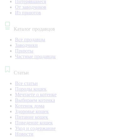
Потерявшиеся
От заводчиков
Из приютов
Каталог продавцов
Все продавцы
Заводчики
Приюты
Частные продавцы
Статьи
Все статьи
Породы кошек
Мечтаете о котенке
Выбираем котенка
Котенок дома
Здоровье кошек
Питание кошек
Поведение кошек
Уход и содержание
Новости