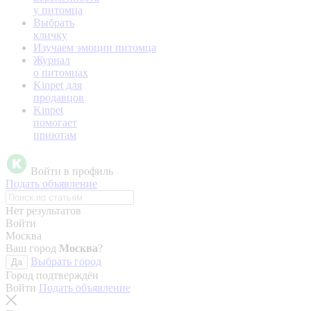
у питомца
Выбрать
кличку
Изучаем эмоции питомца
Журнал
о питомцах
Kinpet для
продавцов
Kinpet
помогает
приютам
Войти в профиль
Подать объявление
Нет результатов
Войти
Москва
Ваш город
Москва
?
Выбрать город
Да
Город подтверждён
Войти
Подать объявление