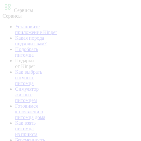
Сервисы
Сервисы
Установите
приложение Kinpet
Какая порода
подходит вам?
Подобрать
питомца
Подарки
от Kinpet
Как выбрать
и купить
питомца
Симулятор
жизни с
питомцем
Готовимся
к появлению
питомца дома
Как взять
питомца
из приюта
Беременность