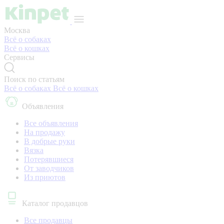
Москва
Всё о собаках
Всё о кошках
Сервисы
Поиск по статьям
Всё о собаках
Всё о кошках
Объявления
Все объявления
На продажу
В добрые руки
Вязка
Потерявшиеся
От заводчиков
Из приютов
Каталог продавцов
Все продавцы