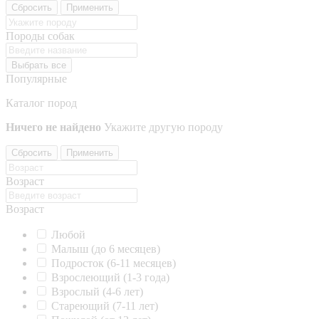
Сбросить
Применить
Породы собак
Выбрать все
Популярные
Каталог пород
Ничего не найдено
Укажите другую породу
Сбросить
Применить
Возраст
Возраст
Любой
Малыш (до 6 месяцев)
Подросток (6-11 месяцев)
Взрослеющий (1-3 года)
Взрослый (4-6 лет)
Стареющий (7-11 лет)