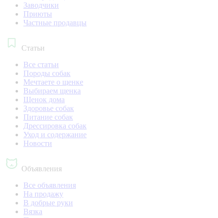
Заводчики
Приюты
Частные продавцы
Статьи
Все статьи
Породы собак
Мечтаете о щенке
Выбираем щенка
Щенок дома
Здоровье собак
Питание собак
Дрессировка собак
Уход и содержание
Новости
Объявления
Все объявления
На продажу
В добрые руки
Вязка