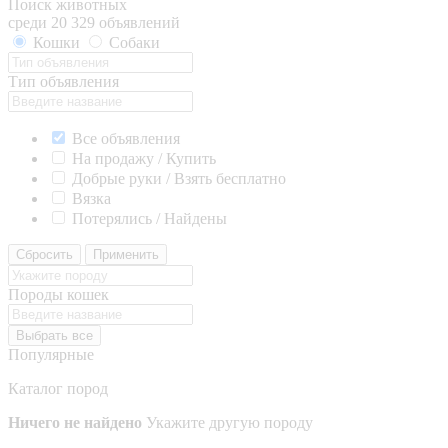
Поиск животных
среди 20 329 объявлений
Кошки
Собаки
Тип объявления
Все объявления
На продажу / Купить
Добрые руки / Взять бесплатно
Вязка
Потерялись / Найдены
Сбросить
Применить
Породы кошек
Выбрать все
Популярные
Каталог пород
Ничего не найдено
Укажите другую породу