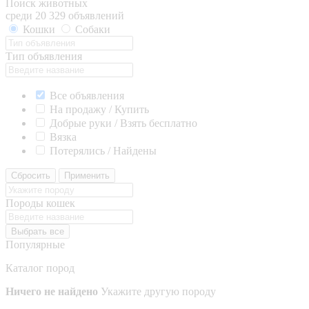
Поиск животных
среди 20 329 объявлений
Кошки
Собаки
Тип объявления
Все объявления
На продажу / Купить
Добрые руки / Взять бесплатно
Вязка
Потерялись / Найдены
Сбросить
Применить
Породы кошек
Выбрать все
Популярные
Каталог пород
Ничего не найдено
Укажите другую породу