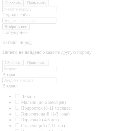
Сбросить
Применить
Породы собак
Выбрать все
Популярные
Каталог пород
Ничего не найдено
Укажите другую породу
Сбросить
Применить
Возраст
Возраст
Любой
Малыш (до 6 месяцев)
Подросток (6-11 месяцев)
Взрослеющий (1-3 года)
Взрослый (4-6 лет)
Стареющий (7-11 лет)