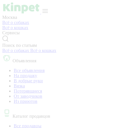
Москва
Всё о собаках
Всё о кошках
Сервисы
Поиск по статьям
Всё о собаках
Всё о кошках
Объявления
Все объявления
На продажу
В добрые руки
Вязка
Потерявшиеся
От заводчиков
Из приютов
Каталог продавцов
Все продавцы