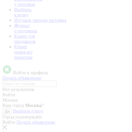
у питомца
Выбрать
кличку
Изучаем эмоции питомца
Журнал
о питомцах
Kinpet для
продавцов
Kinpet
помогает
приютам
Войти в профиль
Подать объявление
Нет результатов
Войти
Москва
Ваш город
Москва
?
Выбрать город
Да
Город подтверждён
Войти
Подать объявление