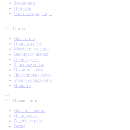
Заводчики
Приюты
Частные продавцы
Статьи
Все статьи
Породы собак
Мечтаете о щенке
Выбираем щенка
Щенок дома
Здоровье собак
Питание собак
Дрессировка собак
Уход и содержание
Новости
Объявления
Все объявления
На продажу
В добрые руки
Вязка