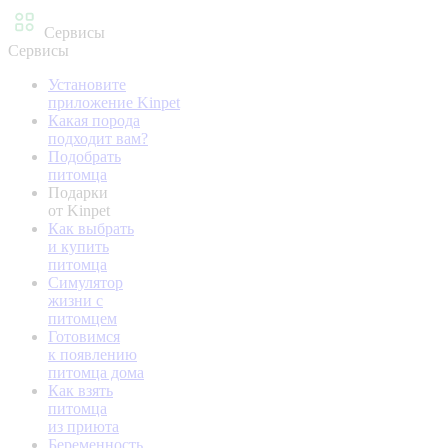
Сервисы
Сервисы
Установите
приложение Kinpet
Какая порода
подходит вам?
Подобрать
питомца
Подарки
от Kinpet
Как выбрать
и купить
питомца
Симулятор
жизни с
питомцем
Готовимся
к появлению
питомца дома
Как взять
питомца
из приюта
Беременность