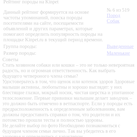
Рейтинг породы на Kinpet
№ 6 из 519
Данный рейтинг формируется на основе
Пород
частоты упоминаний, поиска породы
Собак
посетителями на сайте, посещаемости
объявлений и других параметрах, которые
помогают определить популярность породы на
площадке Kinpet.ru в текущий период времени.
Группа породы:
Выведенные
Размер породы:
Маленькие
Советы
Стать хозяином собаки или кошки – это не только невероятная
радость, но и огромная ответственность. Как выбрать
будущего четвероного члена семьи?
Удостоверьтесь в том, что щенок или котенок здоров
Здоровые
малыши активны, любопытны и хорошо выглядят: у них
блестящие глазки, мокрый носик, чистая шерстка и упитанное
телосложение. Первые прививки малышам делает заводчик –
это должно быть отмечено в ветпаспорте. Если у породы есть
предрасположенность к определенным заболеваниям, вам
должны предоставить справки о том, что родители и их
потомство прошли тесты и полностью здоровы.
Не делайте выбор по фото
Необходимо познакомиться с
будущим членом семьи лично. Так вы убедитесь в его
здоровье и определитесь с характером.