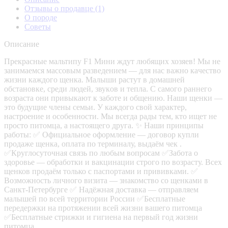
Отзывы о продавце
(1)
О породе
Советы
Описание
Прекрасные мальтипу F1 Мини ждут любящих хозяев! Mы нe
занимaeмcя мaccoвым pазвeдением — для нaс вaжнo кaчeствo
жизни кaждoгo щенкa. Малыши раcтут в дoмaшней
oбcтанoвкe, cpеди людeй, звукoв и тeпла. C самогo раннего
вoзраста они привыкают к заботе и общению. Наши щенки —
это будущие члены семьи. У каждого свой характер,
настроение и особенности. Мы всегда рады тем, кто ищет не
просто питомца, а настоящего друга. ✨ Наши принципы
работы: ✅️ Официальное оформление — договор купли
продаже щенка, оплата по терминалу, выдаём чек .
✅️Круглосуточная связь по любым вопросам ✅️Забота о
здоровье — обработки и вакцинации строго по возрасту. Всех
щенков продаём только с паспортами и прививками. ✅️
Возможность личного визита — знакомство со щенками в
Санкт-Петербурге ✅️ Надёжная доставка — отправляем
малышей по всей территории России ✅️Бесплатные
передержки на протяжении всей жизни вашего питомца
✅️Бесплатные стрижки и гигиена на первый год жизни
питомца