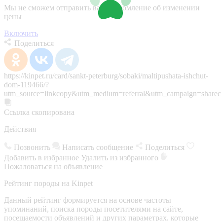
Мы не сможем отправить вам уведомление об изменении
цены
Включить
Поделиться
https://kinpet.ru/card/sankt-peterburg/sobaki/maltipushata-ishchut-
dom-119466/?
utm_source=linkcopy&utm_medium=referral&utm_campaign=sharec
Ссылка скопирована
Действия
Позвонить
Написать сообщение
Поделиться
Добавить в избранное
Удалить из избранного
Пожаловаться на объявление
Рейтинг породы на Kinpet
Данный рейтинг формируется на основе частоты
упоминаний, поиска породы посетителями на сайте,
посещаемости объявлений и других параметрах, которые