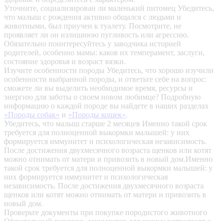
Уточните, социализирован ли маленький питомец
Убедитесь,
что малыш с рождения активно общался с людьми и
животными, был приучен к туалету. Посмотрите, не
проявляет ли он излишнюю пугливость или агрессию.
Обязательно поинтересуйтесь у заводчика историей
родителей, особенно мамы: каков их темперамент, заслуги,
состояние здоровья и возраст вязки.
Изучите особенности породы
Убедитесь, что хорошо изучили
особенности выбранной породы, и ответьте себе на вопрос:
сможете ли вы выделить необходимое время, ресурсы и
энергию для заботы о своем новом любимце? Подробную
информацию о каждой породе вы найдете в наших разделах
«Породы собак»
и
«Породы кошек»
.
Убедитесь, что малыш старше 2 месяцев
Именно такой срок
требуется для полноценной выкормки малышей: у них
формируется иммунитет и психологическая независимость.
После достижения двухмесячного возраста щенков или котят
можно отнимать от матери и привозить в новый дом.Именно
такой срок требуется для полноценной выкормки малышей: у
них формируется иммунитет и психологическая
независимость. После достижения двухмесячного возраста
щенков или котят можно отнимать от матери и привозить в
новый дом.
Проверьте документы при покупке породистого животного