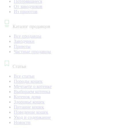
Потерявшиеся
От заводчиков
Из приютов
Каталог продавцов
Все продавцы
Заводчики
Приюты
Частные продавцы
Статьи
Все статьи
Породы кошек
Мечтаете о котенке
Выбираем котенка
Котенок дома
Здоровье кошек
Питание кошек
Поведение кошек
Уход и содержание
Новости