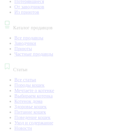
Потерявшиеся
От заводчиков
Из приютов
Каталог продавцов
Все продавцы
Заводчики
Приюты
Частные продавцы
Статьи
Все статьи
Породы кошек
Мечтаете о котенке
Выбираем котенка
Котенок дома
Здоровье кошек
Питание кошек
Поведение кошек
Уход и содержание
Новости