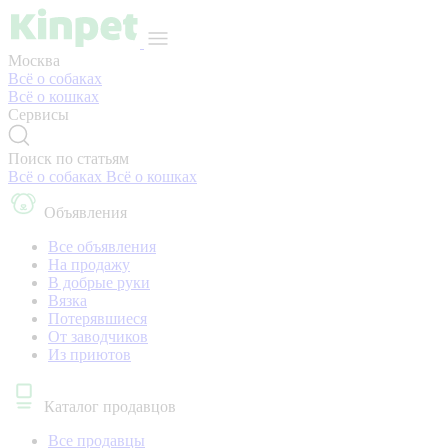
Москва
Всё о собаках
Всё о кошках
Сервисы
Поиск по статьям
Всё о собаках
Всё о кошках
Объявления
Все объявления
На продажу
В добрые руки
Вязка
Потерявшиеся
От заводчиков
Из приютов
Каталог продавцов
Все продавцы