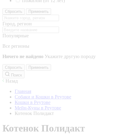
Пожилой (от 12 лет)
Сбросить
Применить
Город, регион
Популярные
Все регионы
Ничего не найдено
Укажите другую породу
Сбросить
Применить
Поиск
Назад
Главная
Собаки и Кошки в Реутове
Кошки в Реутове
Мейн-Куны в Реутове
Котенок Полидакт
Котенок Полидакт