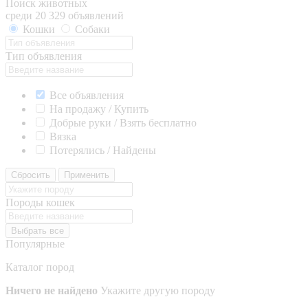
Поиск животных
среди 20 329 объявлений
Кошки
Собаки
Тип объявления
Все объявления
На продажу / Купить
Добрые руки / Взять бесплатно
Вязка
Потерялись / Найдены
Сбросить
Применить
Породы кошек
Выбрать все
Популярные
Каталог пород
Ничего не найдено
Укажите другую породу