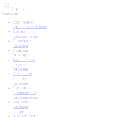
Сервисы
Сервисы
Установите
приложение Kinpet
Какая порода
подходит вам?
Подобрать
питомца
Подарки
от Kinpet
Как выбрать
и купить
питомца
Симулятор
жизни с
питомцем
Готовимся
к появлению
питомца дома
Как взять
питомца
из приюта
Беременность