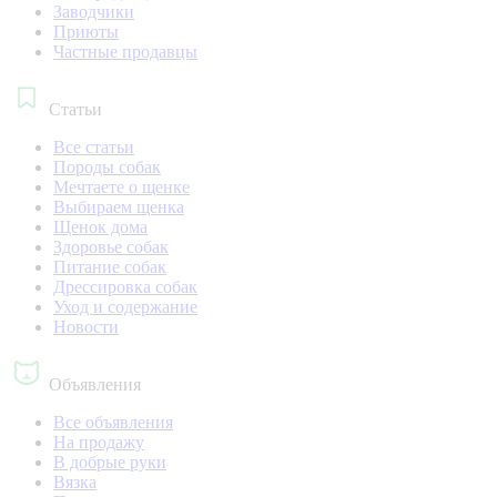
Заводчики
Приюты
Частные продавцы
Статьи
Все статьи
Породы собак
Мечтаете о щенке
Выбираем щенка
Щенок дома
Здоровье собак
Питание собак
Дрессировка собак
Уход и содержание
Новости
Объявления
Все объявления
На продажу
В добрые руки
Вязка