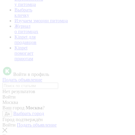
у питомца
Выбрать
кличку
Изучаем эмоции питомца
Журнал
о питомцах
Kinpet для
продавцов
Kinpet
помогает
приютам
Войти в профиль
Подать объявление
Нет результатов
Войти
Москва
Ваш город
Москва
?
Выбрать город
Да
Город подтверждён
Войти
Подать объявление