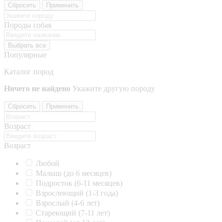
Сбросить
Применить
Породы собак
Выбрать все
Популярные
Каталог пород
Ничего не найдено
Укажите другую породу
Сбросить
Применить
Возраст
Возраст
Любой
Малыш (до 6 месяцев)
Подросток (6-11 месяцев)
Взрослеющий (1-3 года)
Взрослый (4-6 лет)
Стареющий (7-11 лет)