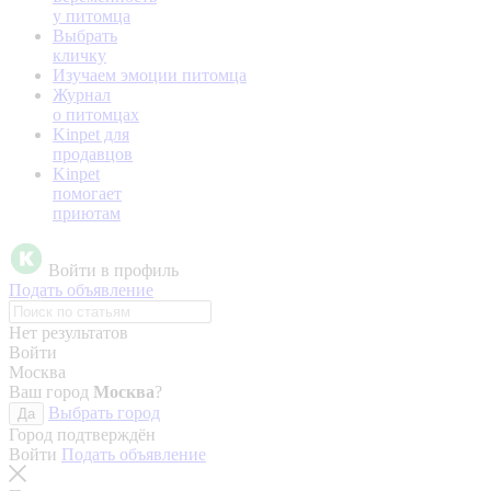
у питомца
Выбрать
кличку
Изучаем эмоции питомца
Журнал
о питомцах
Kinpet для
продавцов
Kinpet
помогает
приютам
Войти в профиль
Подать объявление
Нет результатов
Войти
Москва
Ваш город
Москва
?
Выбрать город
Да
Город подтверждён
Войти
Подать объявление