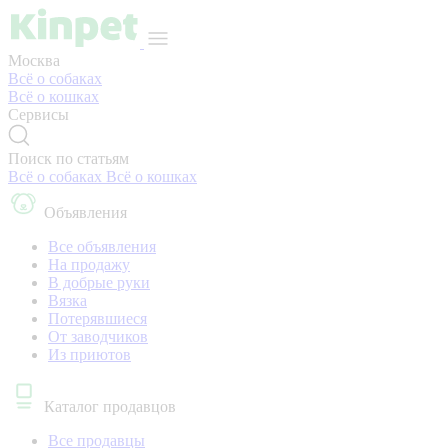
Москва
Всё о собаках
Всё о кошках
Сервисы
Поиск по статьям
Всё о собаках
Всё о кошках
Объявления
Все объявления
На продажу
В добрые руки
Вязка
Потерявшиеся
От заводчиков
Из приютов
Каталог продавцов
Все продавцы