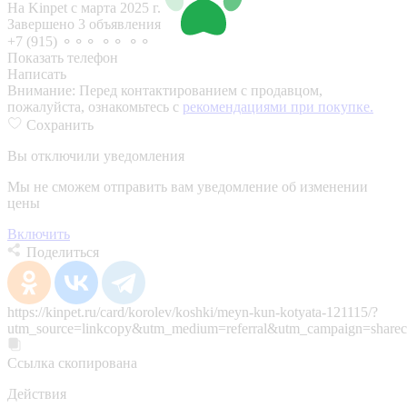
На Kinpet c марта 2025 г.
Завершено 3 объявления
+7 (915) ⚬⚬⚬ ⚬⚬ ⚬⚬
Показать телефон
Написать
Внимание:
Перед контактированием с продавцом,
пожалуйста, ознакомьтесь с
рекомендациями при покупке.
Сохранить
Вы отключили уведомления
Мы не сможем отправить вам уведомление об изменении
цены
Включить
Поделиться
https://kinpet.ru/card/korolev/koshki/meyn-kun-kotyata-121115/?
utm_source=linkcopy&utm_medium=referral&utm_campaign=sharec
Ссылка скопирована
Действия