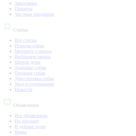
Заводчики
Приюты
Частные продавцы
Статьи
Все статьи
Породы собак
Мечтаете о щенке
Выбираем щенка
Щенок дома
Здоровье собак
Питание собак
Дрессировка собак
Уход и содержание
Новости
Объявления
Все объявления
На продажу
В добрые руки
Вязка