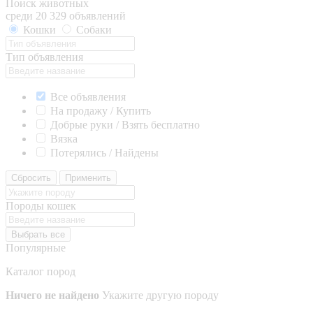
Поиск животных
среди 20 329 объявлений
Кошки
Собаки
Тип объявления
Все объявления
На продажу / Купить
Добрые руки / Взять бесплатно
Вязка
Потерялись / Найдены
Сбросить
Применить
Породы кошек
Выбрать все
Популярные
Каталог пород
Ничего не найдено
Укажите другую породу