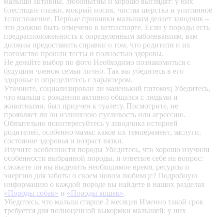
малыши активны, любопытны и хорошо выглядят: у них
блестящие глазки, мокрый носик, чистая шерстка и упитанное
телосложение. Первые прививки малышам делает заводчик –
это должно быть отмечено в ветпаспорте. Если у породы есть
предрасположенность к определенным заболеваниям, вам
должны предоставить справки о том, что родители и их
потомство прошли тесты и полностью здоровы.
Не делайте выбор по фото
Необходимо познакомиться с
будущим членом семьи лично. Так вы убедитесь в его
здоровье и определитесь с характером.
Уточните, социализирован ли маленький питомец
Убедитесь,
что малыш с рождения активно общался с людьми и
животными, был приучен к туалету. Посмотрите, не
проявляет ли он излишнюю пугливость или агрессию.
Обязательно поинтересуйтесь у заводчика историей
родителей, особенно мамы: каков их темперамент, заслуги,
состояние здоровья и возраст вязки.
Изучите особенности породы
Убедитесь, что хорошо изучили
особенности выбранной породы, и ответьте себе на вопрос:
сможете ли вы выделить необходимое время, ресурсы и
энергию для заботы о своем новом любимце? Подробную
информацию о каждой породе вы найдете в наших разделах
«Породы собак»
и
«Породы кошек»
.
Убедитесь, что малыш старше 2 месяцев
Именно такой срок
требуется для полноценной выкормки малышей: у них