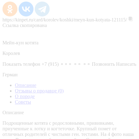
https://kinpet.ru/card/korolev/koshki/meyn-kun-kotyata-121115/
Ссылка скопирована
Мейн-кун котята
Королев
Показать телефон
+7 (915) ⚬⚬⚬ ⚬⚬ ⚬⚬
Позвонить
Написать
Герман
Описание
Отзывы о продавце
(0)
О породе
Советы
Описание
Подрощенные котята с родословными, прививками,
приученные к лотку и когтеточке. Крупный помет от
отличных родителей с чистыми ген. тестами. На 4 фото наша