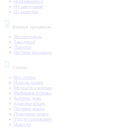
Потерявшиеся
От заводчиков
Из приютов
Каталог продавцов
Все продавцы
Заводчики
Приюты
Частные продавцы
Статьи
Все статьи
Породы кошек
Мечтаете о котенке
Выбираем котенка
Котенок дома
Здоровье кошек
Питание кошек
Поведение кошек
Уход и содержание
Новости