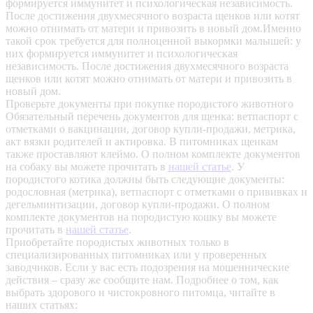
формируется иммунитет и психологическая независимость.
После достижения двухмесячного возраста щенков или котят
можно отнимать от матери и привозить в новый дом.Именно
такой срок требуется для полноценной выкормки малышей: у
них формируется иммунитет и психологическая
независимость. После достижения двухмесячного возраста
щенков или котят можно отнимать от матери и привозить в
новый дом.
Проверьте документы при покупке породистого животного
Обязательный перечень документов для щенка: ветпаспорт с
отметками о вакцинации, договор купли-продажи, метрика,
акт вязки родителей и актировка. В питомниках щенкам
также проставляют клеймо. О полном комплекте документов
на собаку вы можете прочитать в
нашей статье
.
У
породистого котика должны быть следующие документы:
родословная (метрика), ветпаспорт с отметками о прививках и
дегельминтизации, договор купли-продажи. О полном
комплекте документов на породистую кошку вы можете
прочитать в
нашей статье
.
Приобретайте породистых животных только в
специализированных питомниках или у проверенных
заводчиков. Если у вас есть подозрения на мошеннические
действия – сразу же сообщите нам.
Подробнее о том, как
выбрать здорового и чистокровного питомца, читайте в
наших статьях: