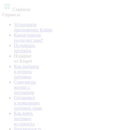
Сервисы
Сервисы
Установите
приложение Kinpet
Какая порода
подходит вам?
Подобрать
питомца
Подарки
от Kinpet
Как выбрать
и купить
питомца
Симулятор
жизни с
питомцем
Готовимся
к появлению
питомца дома
Как взять
питомца
из приюта
Беременность