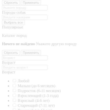
Сбросить
Применить
Породы собак
Выбрать все
Популярные
Каталог пород
Ничего не найдено
Укажите другую породу
Сбросить
Применить
Возраст
Возраст
Любой
Малыш (до 6 месяцев)
Подросток (6-11 месяцев)
Взрослеющий (1-3 года)
Взрослый (4-6 лет)
Стареющий (7-11 лет)