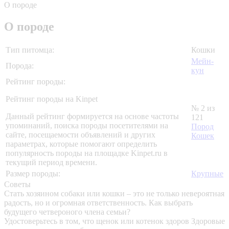
О породе
О породе
Тип питомца:
Кошки
Мейн-
Порода:
кун
Рейтинг породы:
Рейтинг породы на Kinpet
№ 2 из
Данный рейтинг формируется на основе частоты
121
упоминаний, поиска породы посетителями на
Пород
сайте, посещаемости объявлений и других
Кошек
параметрах, которые помогают определить
популярность породы на площадке Kinpet.ru в
текущий период времени.
Размер породы:
Крупные
Советы
Стать хозяином собаки или кошки – это не только невероятная
радость, но и огромная ответственность. Как выбрать
будущего четвероного члена семьи?
Удостоверьтесь в том, что щенок или котенок здоров
Здоровые