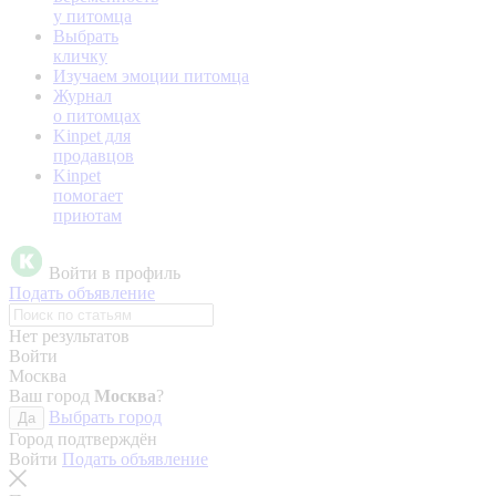
у питомца
Выбрать
кличку
Изучаем эмоции питомца
Журнал
о питомцах
Kinpet для
продавцов
Kinpet
помогает
приютам
Войти в профиль
Подать объявление
Нет результатов
Войти
Москва
Ваш город
Москва
?
Выбрать город
Да
Город подтверждён
Войти
Подать объявление