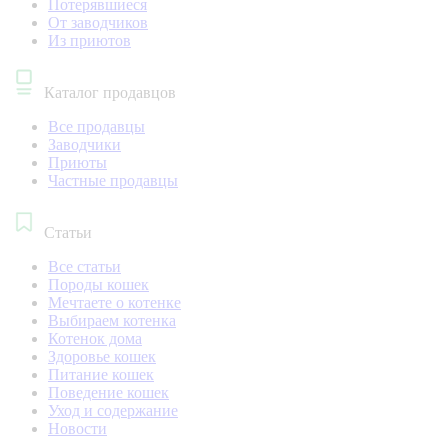
Потерявшиеся
От заводчиков
Из приютов
Каталог продавцов
Все продавцы
Заводчики
Приюты
Частные продавцы
Статьи
Все статьи
Породы кошек
Мечтаете о котенке
Выбираем котенка
Котенок дома
Здоровье кошек
Питание кошек
Поведение кошек
Уход и содержание
Новости