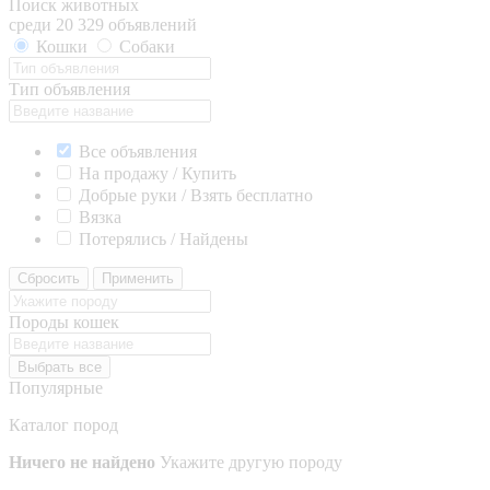
Поиск животных
среди 20 329 объявлений
Кошки
Собаки
Тип объявления
Все объявления
На продажу / Купить
Добрые руки / Взять бесплатно
Вязка
Потерялись / Найдены
Сбросить
Применить
Породы кошек
Выбрать все
Популярные
Каталог пород
Ничего не найдено
Укажите другую породу