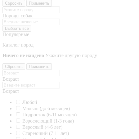
Сбросить
Применить
Породы собак
Выбрать все
Популярные
Каталог пород
Ничего не найдено
Укажите другую породу
Сбросить
Применить
Возраст
Возраст
Любой
Малыш (до 6 месяцев)
Подросток (6-11 месяцев)
Взрослеющий (1-3 года)
Взрослый (4-6 лет)
Стареющий (7-11 лет)