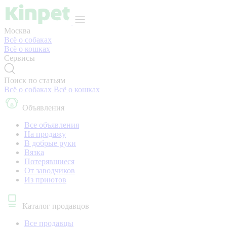
Москва
Всё о собаках
Всё о кошках
Сервисы
Поиск по статьям
Всё о собаках
Всё о кошках
Объявления
Все объявления
На продажу
В добрые руки
Вязка
Потерявшиеся
От заводчиков
Из приютов
Каталог продавцов
Все продавцы