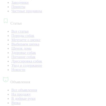
Заводчики
Приюты
Частные продавцы
Статьи
Все статьи
Породы собак
Мечтаете о щенке
Выбираем щенка
Щенок дома
Здоровье собак
Питание собак
Дрессировка собак
Уход и содержание
Новости
Объявления
Все объявления
На продажу
В добрые руки
Вязка