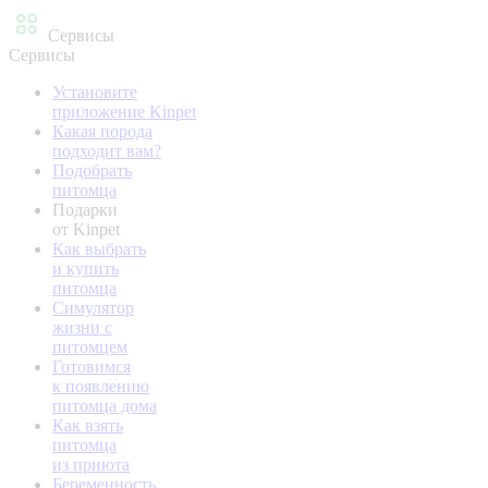
Сервисы
Сервисы
Установите
приложение Kinpet
Какая порода
подходит вам?
Подобрать
питомца
Подарки
от Kinpet
Как выбрать
и купить
питомца
Симулятор
жизни с
питомцем
Готовимся
к появлению
питомца дома
Как взять
питомца
из приюта
Беременность