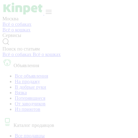
Москва
Всё о собаках
Всё о кошках
Сервисы
Поиск по статьям
Всё о собаках
Всё о кошках
Объявления
Все объявления
На продажу
В добрые руки
Вязка
Потерявшиеся
От заводчиков
Из приютов
Каталог продавцов
Все продавцы