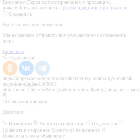
Внимание:
Перед контактированием с продавцом,
пожалуйста, ознакомьтесь с
рекомендациями при покупке.
Сохранить
Вы отключили уведомления
Мы не сможем отправить вам уведомление об изменении
цены
Включить
Поделиться
https://kinpet.ru/card/dmitrov/koshki/chernyy-mramornyy-malchik-
meyn-kun-duglas-116565/?
utm_source=linkcopy&utm_medium=referral&utm_campaign=sharec
Ссылка скопирована
Действия
Позвонить
Написать сообщение
Поделиться
Добавить в избранное
Удалить из избранного
Пожаловаться на объявление