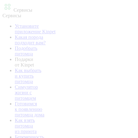
Сервисы
Сервисы
Установите
приложение Kinpet
Какая порода
подходит вам?
Подобрать
питомца
Подарки
от Kinpet
Как выбрать
и купить
питомца
Симулятор
жизни с
питомцем
Готовимся
к появлению
питомца дома
Как взять
питомца
из приюта
Беременность