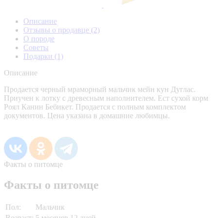
Описание
Отзывы о продавце
(2)
О породе
Советы
Подарки
(1)
Описание
Продается черный мраморный мальчик мейн кун Дуглас.
Приучен к лотку с древесным наполнителем. Ест сухой корм
Роял Канин Бебикет. Продается с полным комплектом
документов. Цена указана в домашние любимцы.
Факты о питомце
Факты о питомце
Пол:
Мальчик
Возраст:
5 месяцев 12 дней