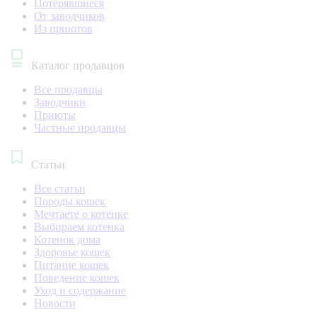
Потерявшиеся
От заводчиков
Из приютов
Каталог продавцов
Все продавцы
Заводчики
Приюты
Частные продавцы
Статьи
Все статьи
Породы кошек
Мечтаете о котенке
Выбираем котенка
Котенок дома
Здоровье кошек
Питание кошек
Поведение кошек
Уход и содержание
Новости