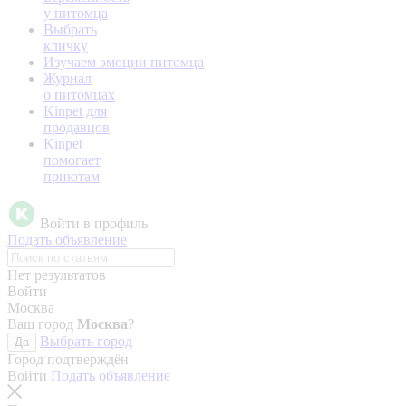
у питомца
Выбрать
кличку
Изучаем эмоции питомца
Журнал
о питомцах
Kinpet для
продавцов
Kinpet
помогает
приютам
Войти в профиль
Подать объявление
Нет результатов
Войти
Москва
Ваш город
Москва
?
Выбрать город
Да
Город подтверждён
Войти
Подать объявление