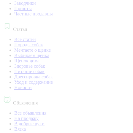
Заводчики
Приюты
Частные продавцы
Статьи
Все статьи
Породы собак
Мечтаете о щенке
Выбираем щенка
Щенок дома
Здоровье собак
Питание собак
Дрессировка собак
Уход и содержание
Новости
Объявления
Все объявления
На продажу
В добрые руки
Вязка