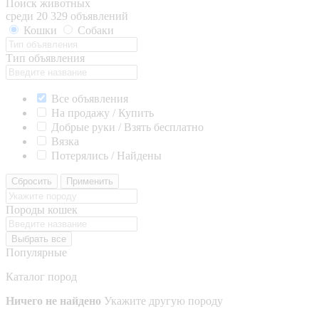
Поиск животных
среди 20 329 объявлений
Кошки
Собаки
Тип объявления
Все объявления
На продажу / Купить
Добрые руки / Взять бесплатно
Вязка
Потерялись / Найдены
Сбросить
Применить
Породы кошек
Выбрать все
Популярные
Каталог пород
Ничего не найдено
Укажите другую породу