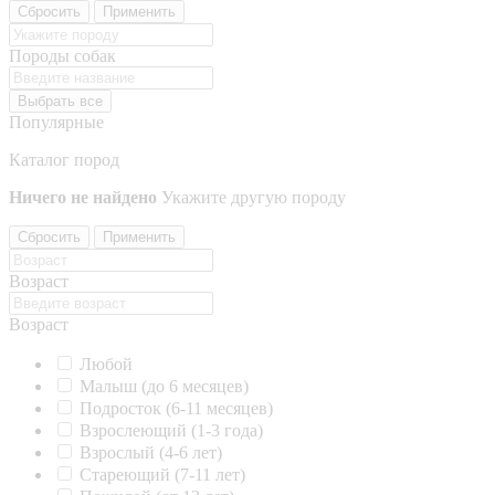
Сбросить
Применить
Породы собак
Выбрать все
Популярные
Каталог пород
Ничего не найдено
Укажите другую породу
Сбросить
Применить
Возраст
Возраст
Любой
Малыш (до 6 месяцев)
Подросток (6-11 месяцев)
Взрослеющий (1-3 года)
Взрослый (4-6 лет)
Стареющий (7-11 лет)