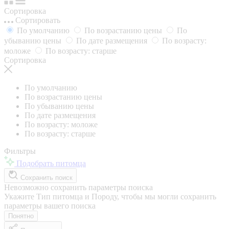
Сортировка
Сортировать
По умолчанию
По возрастанию цены
По
убыванию цены
По дате размещения
По возрасту:
моложе
По возрасту: старше
Сортировка
По умолчанию
По возрастанию цены
По убыванию цены
По дате размещения
По возрасту: моложе
По возрасту: старше
Фильтры
Подобрать питомца
Сохранить поиск
Невозможно сохранить параметры поиска
Укажите Тип питомца и Породу, чтобы мы могли сохранить
параметры вашего поиска
Понятно