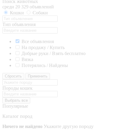
Поиск животных
среди 20 329 объявлений
Кошки
Собаки
Тип объявления
Все объявления
На продажу / Купить
Добрые руки / Взять бесплатно
Вязка
Потерялись / Найдены
Сбросить
Применить
Породы кошек
Выбрать все
Популярные
Каталог пород
Ничего не найдено
Укажите другую породу