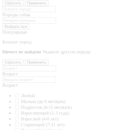
Сбросить
Применить
Породы собак
Выбрать все
Популярные
Каталог пород
Ничего не найдено
Укажите другую породу
Сбросить
Применить
Возраст
Возраст
Любой
Малыш (до 6 месяцев)
Подросток (6-11 месяцев)
Взрослеющий (1-3 года)
Взрослый (4-6 лет)
Стареющий (7-11 лет)