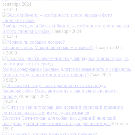
сентября 2024
6 207
0
Выбираем щенка
Белая сиба-ину – особенности цвета окраса
и фото японских собак
1 декабря 2024
8 147
0
Питание собак
Можно ли собакам помело?
21 марта 2025
4 300
0
Уход и содержание
Сколько длится беременность у лабрадора,
этапы и уход за питомцем в этот период
27 мая 2025
3 932
0
Здоровье собак
Вязка акита-ину – как правильно вязать
породу
18 ноября 2025
2 849
0
Новости
Сити-го-сан для собак: как древний японский
праздник детей превратился в ритуал для питомцев
30 июля
159
0