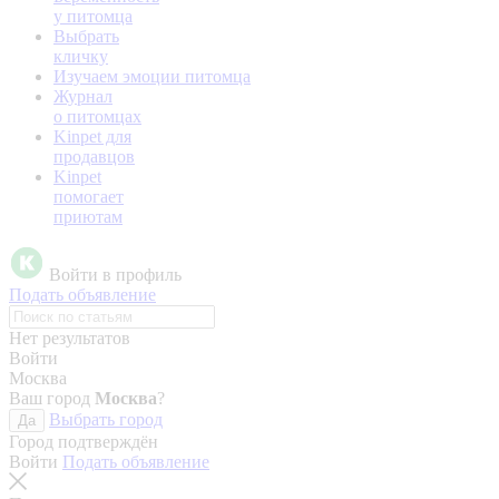
у питомца
Выбрать
кличку
Изучаем эмоции питомца
Журнал
о питомцах
Kinpet для
продавцов
Kinpet
помогает
приютам
Войти в профиль
Подать объявление
Нет результатов
Войти
Москва
Ваш город
Москва
?
Выбрать город
Да
Город подтверждён
Войти
Подать объявление