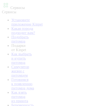
Сервисы
Сервисы
Установите
приложение Kinpet
Какая порода
подходит вам?
Подобрать
питомца
Подарки
от Kinpet
Как выбрать
и купить
питомца
Симулятор
жизни с
питомцем
Готовимся
к появлению
питомца дома
Как взять
питомца
из приюта
Беременность