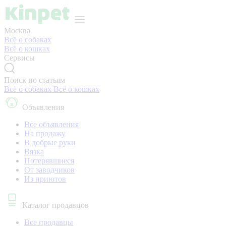
Москва
Всё о собаках
Всё о кошках
Сервисы
Поиск по статьям
Всё о собаках
Всё о кошках
Объявления
Все объявления
На продажу
В добрые руки
Вязка
Потерявшиеся
От заводчиков
Из приютов
Каталог продавцов
Все продавцы