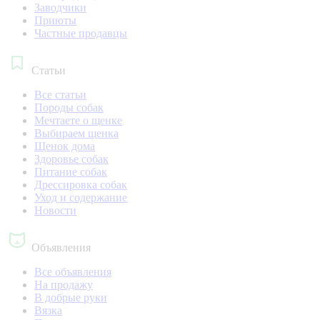
Заводчики
Приюты
Частные продавцы
Статьи
Все статьи
Породы собак
Мечтаете о щенке
Выбираем щенка
Щенок дома
Здоровье собак
Питание собак
Дрессировка собак
Уход и содержание
Новости
Объявления
Все объявления
На продажу
В добрые руки
Вязка