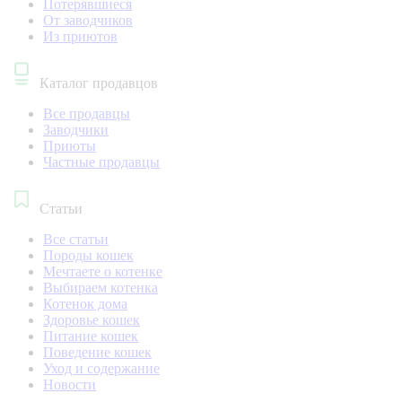
Потерявшиеся
От заводчиков
Из приютов
Каталог продавцов
Все продавцы
Заводчики
Приюты
Частные продавцы
Статьи
Все статьи
Породы кошек
Мечтаете о котенке
Выбираем котенка
Котенок дома
Здоровье кошек
Питание кошек
Поведение кошек
Уход и содержание
Новости