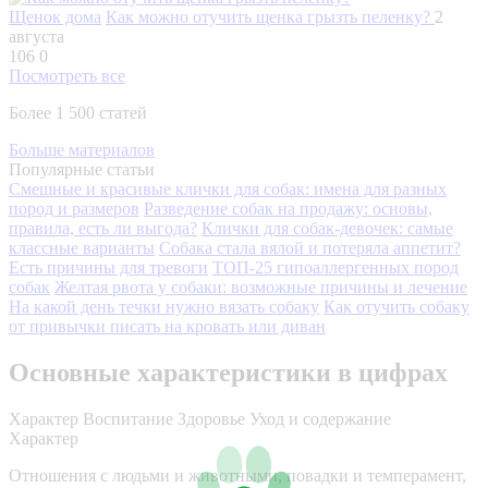
Щенок дома
Как можно отучить щенка грызть пеленку?
2
августа
106
0
Посмотреть все
Более 1 500 статей
Больше материалов
Популярные статьи
Смешные и красивые клички для собак: имена для разных
пород и размеров
Разведение собак на продажу: основы,
правила, есть ли выгода?
Клички для собак-девочек: самые
классные варианты
Собака стала вялой и потеряла аппетит?
Есть причины для тревоги
ТОП-25 гипоаллергенных пород
собак
Желтая рвота у собаки: возможные причины и лечение
На какой день течки нужно вязать собаку
Как отучить собаку
от привычки писать на кровать или диван
Основные характеристики в цифрах
Характер
Воспитание
Здоровье
Уход и содержание
Характер
Отношения с людьми и животными, повадки и темперамент,