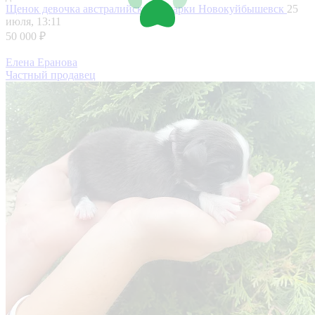
Щенок девочка австралийской овчарки
Новокуйбышевск
25
июля, 13:11
50 000 ₽
Елена Еранова
Частный продавец