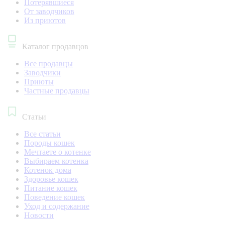
Потерявшиеся
От заводчиков
Из приютов
Каталог продавцов
Все продавцы
Заводчики
Приюты
Частные продавцы
Статьи
Все статьи
Породы кошек
Мечтаете о котенке
Выбираем котенка
Котенок дома
Здоровье кошек
Питание кошек
Поведение кошек
Уход и содержание
Новости