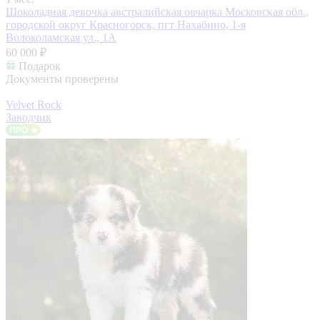
Шоколадная девочка австралийская овчарка
Московская обл.,
городской округ Красногорск, пгт Нахабино, 1-я
Волоколамская ул., 1А
60 000 ₽
Подарок
Документы проверены
Velvet Rock
Заводчик