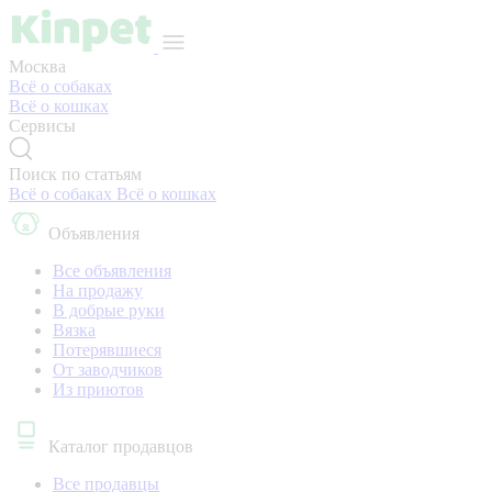
Москва
Всё о собаках
Всё о кошках
Сервисы
Поиск по статьям
Всё о собаках
Всё о кошках
Объявления
Все объявления
На продажу
В добрые руки
Вязка
Потерявшиеся
От заводчиков
Из приютов
Каталог продавцов
Все продавцы