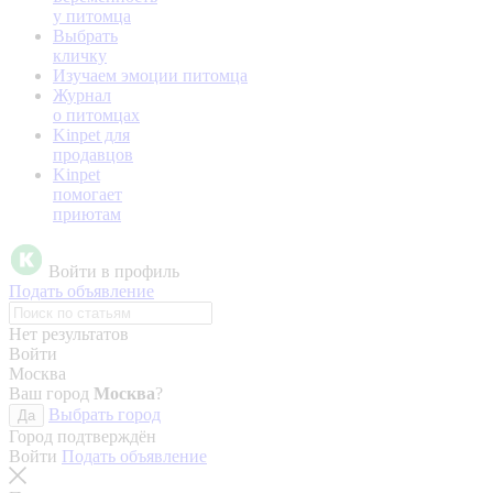
у питомца
Выбрать
кличку
Изучаем эмоции питомца
Журнал
о питомцах
Kinpet для
продавцов
Kinpet
помогает
приютам
Войти в профиль
Подать объявление
Нет результатов
Войти
Москва
Ваш город
Москва
?
Выбрать город
Да
Город подтверждён
Войти
Подать объявление