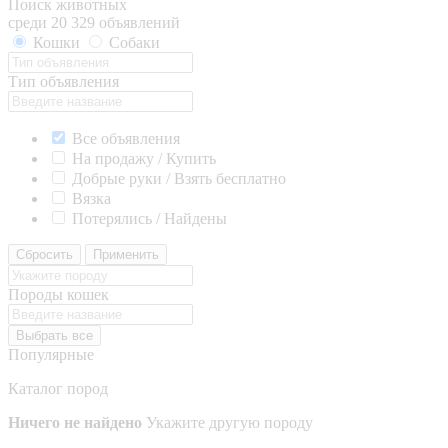
Поиск животных
среди 20 329 объявлений
Кошки
Собаки
Тип объявления
Все объявления
На продажу / Купить
Добрые руки / Взять бесплатно
Вязка
Потерялись / Найдены
Сбросить
Применить
Породы кошек
Выбрать все
Популярные
Каталог пород
Ничего не найдено
Укажите другую породу