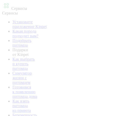
Сервисы
Сервисы
Установите
приложение Kinpet
Какая порода
подходит вам?
Подобрать
питомца
Подарки
от Kinpet
Как выбрать
и купить
питомца
Симулятор
жизни с
питомцем
Готовимся
к появлению
питомца дома
Как взять
питомца
из приюта
Беременность