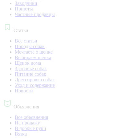
Заводчики
Приюты
Частные продавцы
Статьи
Все статьи
Породы собак
Мечтаете о щенке
Выбираем щенка
Щенок дома
Здоровье собак
Питание собак
Дрессировка собак
Уход и содержание
Новости
Объявления
Все объявления
На продажу
В добрые руки
Вязка