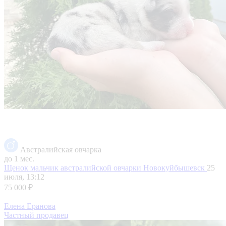
Австралийская овчарка
до 1 мес.
Щенок мальчик австралийской овчарки
Новокуйбышевск
25
июля, 13:12
75 000 ₽
Елена Еранова
Частный продавец