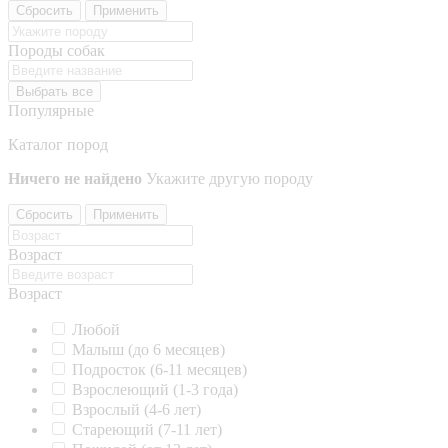
Сбросить
Применить
Породы собак
Выбрать все
Популярные
Каталог пород
Ничего не найдено
Укажите другую породу
Сбросить
Применить
Возраст
Возраст
Любой
Малыш (до 6 месяцев)
Подросток (6-11 месяцев)
Взрослеющий (1-3 года)
Взрослый (4-6 лет)
Стареющий (7-11 лет)