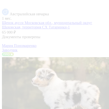
Австралийская овчарка
1 мес.
Щенок аусси
Московская обл., муниципальный округ
Шаховская, территория СХ Татаринки-1
65 000 ₽
Документы проверены
Мария Пономаренко
Заводчик