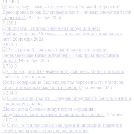
14 446
0
Дрессировка собак
Бультерьеры злые – почему сложился такой
стереотип?
28 сентября 2024
7 156
1
Выбираем щенка
Чихуахуа – гипоаллергенная порода или
нет?
26 ноября 2024
9 879
0
Здоровье собак
Вязка ротвейлера – как правильно вязать
породу
18 ноября 2025
2 780
0
Уход и содержание
Сколько длится беременность у мопсов,
этапы и помощь собаке в этот период
25 ноября 2025
3 284
0
Щенок дома
Сколько живут корги – средняя
продолжительность жизни и как повлиять на нее
15 апреля
2 071
0