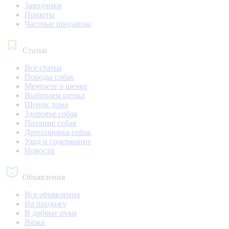
Заводчики
Приюты
Частные продавцы
Статьи
Все статьи
Породы собак
Мечтаете о щенке
Выбираем щенка
Щенок дома
Здоровье собак
Питание собак
Дрессировка собак
Уход и содержание
Новости
Объявления
Все объявления
На продажу
В добрые руки
Вязка