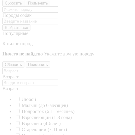
Сбросить
Применить
Породы собак
Выбрать все
Популярные
Каталог пород
Ничего не найдено
Укажите другую породу
Сбросить
Применить
Возраст
Возраст
Любой
Малыш (до 6 месяцев)
Подросток (6-11 месяцев)
Взрослеющий (1-3 года)
Взрослый (4-6 лет)
Стареющий (7-11 лет)