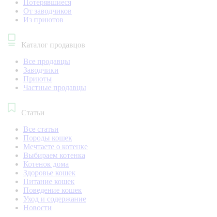
Потерявшиеся
От заводчиков
Из приютов
Каталог продавцов
Все продавцы
Заводчики
Приюты
Частные продавцы
Статьи
Все статьи
Породы кошек
Мечтаете о котенке
Выбираем котенка
Котенок дома
Здоровье кошек
Питание кошек
Поведение кошек
Уход и содержание
Новости