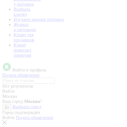
у питомца
Выбрать
кличку
Изучаем эмоции питомца
Журнал
о питомцах
Kinpet для
продавцов
Kinpet
помогает
приютам
Войти в профиль
Подать объявление
Нет результатов
Войти
Москва
Ваш город
Москва
?
Выбрать город
Да
Город подтверждён
Войти
Подать объявление