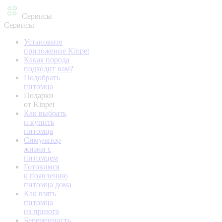
Сервисы
Сервисы
Установите
приложение Kinpet
Какая порода
подходит вам?
Подобрать
питомца
Подарки
от Kinpet
Как выбрать
и купить
питомца
Симулятор
жизни с
питомцем
Готовимся
к появлению
питомца дома
Как взять
питомца
из приюта
Беременность