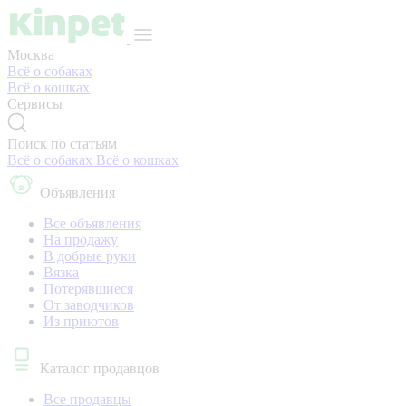
Москва
Всё о собаках
Всё о кошках
Сервисы
Поиск по статьям
Всё о собаках
Всё о кошках
Объявления
Все объявления
На продажу
В добрые руки
Вязка
Потерявшиеся
От заводчиков
Из приютов
Каталог продавцов
Все продавцы