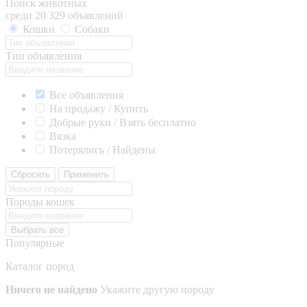
Поиск животных
среди 20 329 объявлений
Кошки
Собаки
Тип объявления
Все объявления
На продажу / Купить
Добрые руки / Взять бесплатно
Вязка
Потерялись / Найдены
Сбросить
Применить
Породы кошек
Выбрать все
Популярные
Каталог пород
Ничего не найдено
Укажите другую породу