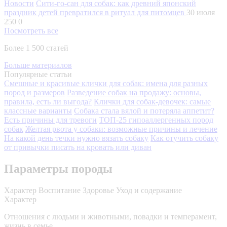
Новости
Сити-го-сан для собак: как древний японский
праздник детей превратился в ритуал для питомцев
30 июля
250
0
Посмотреть все
Более 1 500 статей
Больше материалов
Популярные статьи
Смешные и красивые клички для собак: имена для разных
пород и размеров
Разведение собак на продажу: основы,
правила, есть ли выгода?
Клички для собак-девочек: самые
классные варианты
Собака стала вялой и потеряла аппетит?
Есть причины для тревоги
ТОП-25 гипоаллергенных пород
собак
Желтая рвота у собаки: возможные причины и лечение
На какой день течки нужно вязать собаку
Как отучить собаку
от привычки писать на кровать или диван
Параметры породы
Характер
Воспитание
Здоровье
Уход и содержание
Характер
Отношения с людьми и животными, повадки и темперамент,
жизнь в семье