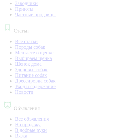
Заводчики
Приюты
Частные продавцы
Статьи
Все статьи
Породы собак
Мечтаете о щенке
Выбираем щенка
Щенок дома
Здоровье собак
Питание собак
Дрессировка собак
Уход и содержание
Новости
Объявления
Все объявления
На продажу
В добрые руки
Вязка