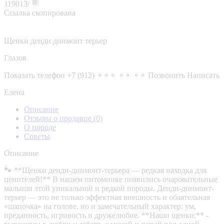
119013/
Ссылка скопирована
Щенки денди динмонт терьер
Глазов
Показать телефон
+7 (912) ⚬⚬⚬ ⚬⚬ ⚬⚬
Позвонить
Написать
Елена
Описание
Отзывы о продавце
(0)
О породе
Советы
Описание
🐾 **Щенки денди-динмонт-терьера — редкая находка для
ценителей!** В нашем питомнике появились очаровательные
малыши этой уникальной и редкой породы. Денди-динмонт-
терьер — это не только эффектная внешность и обаятельная
«шапочка» на голове, но и замечательный характер: ум,
преданность, игривость и дружелюбие. **Наши щенки:** -