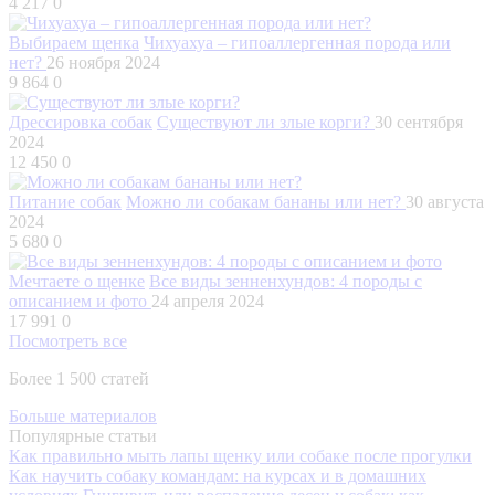
4 217
0
Выбираем щенка
Чихуахуа – гипоаллергенная порода или
нет?
26 ноября 2024
9 864
0
Дрессировка собак
Существуют ли злые корги?
30 сентября
2024
12 450
0
Питание собак
Можно ли собакам бананы или нет?
30 августа
2024
5 680
0
Мечтаете о щенке
Все виды зенненхундов: 4 породы с
описанием и фото
24 апреля 2024
17 991
0
Посмотреть все
Более 1 500 статей
Больше материалов
Популярные статьи
Как правильно мыть лапы щенку или собаке после прогулки
Как научить собаку командам: на курсах и в домашних