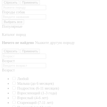
Сбросить
Применить
Породы собак
Выбрать все
Популярные
Каталог пород
Ничего не найдено
Укажите другую породу
Сбросить
Применить
Возраст
Возраст
Любой
Малыш (до 6 месяцев)
Подросток (6-11 месяцев)
Взрослеющий (1-3 года)
Взрослый (4-6 лет)
Стареющий (7-11 лет)