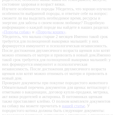
состояние здоровья и возраст вязки.
Изучите особенности породы
Убедитесь, что хорошо изучили
особенности выбранной породы, и ответьте себе на вопрос:
сможете ли вы выделить необходимое время, ресурсы и
энергию для заботы о своем новом любимце? Подробную
информацию о каждой породе вы найдете в наших разделах
«Породы собак»
и
«Породы кошек»
.
Убедитесь, что малыш старше 2 месяцев
Именно такой срок
требуется для полноценной выкормки малышей: у них
формируется иммунитет и психологическая независимость.
После достижения двухмесячного возраста щенков или котят
можно отнимать от матери и привозить в новый дом.Именно
такой срок требуется для полноценной выкормки малышей: у
них формируется иммунитет и психологическая
независимость. После достижения двухмесячного возраста
щенков или котят можно отнимать от матери и привозить в
новый дом.
Проверьте документы при покупке породистого животного
Обязательный перечень документов для щенка: ветпаспорт с
отметками о вакцинации, договор купли-продажи, метрика,
акт вязки родителей и актировка. В питомниках щенкам
также проставляют клеймо. О полном комплекте документов
на собаку вы можете прочитать в
нашей статье
.
У
породистого котика должны быть следующие документы: