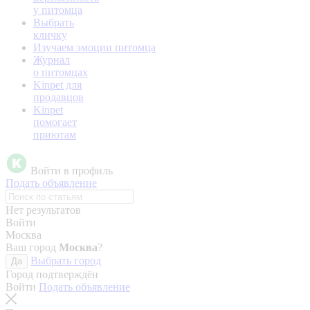
у питомца
Выбрать
кличку
Изучаем эмоции питомца
Журнал
о питомцах
Kinpet для
продавцов
Kinpet
помогает
приютам
Войти в профиль
Подать объявление
Нет результатов
Войти
Москва
Ваш город
Москва
?
Выбрать город
Да
Город подтверждён
Войти
Подать объявление