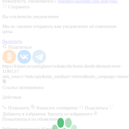
пожалуйста, ознакомьтесь с
рекомендациями при покупке.
Сохранить
Вы отключили уведомления
Мы не сможем отправить вам уведомление об изменении
цены
Включить
Поделиться
https://kinpet.ru/card/glazov/sobaki/shchenki-dendi-dinmont-terer-
119013/?
utm_source=linkcopy&utm_medium=referral&utm_campaign=sharec
Ссылка скопирована
Действия
Позвонить
Написать сообщение
Поделиться
Добавить в избранное
Удалить из избранного
Пожаловаться на объявление
Рейтинг породы на Kinpet