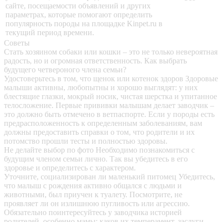
сайте, посещаемости объявлений и других
параметрах, которые помогают определить
популярность породы на площадке Kinpet.ru в
текущий период времени.
Советы
Стать хозяином собаки или кошки – это не только невероятная
радость, но и огромная ответственность. Как выбрать
будущего четвероного члена семьи?
Удостоверьтесь в том, что щенок или котенок здоров
Здоровые
малыши активны, любопытны и хорошо выглядят: у них
блестящие глазки, мокрый носик, чистая шерстка и упитанное
телосложение. Первые прививки малышам делает заводчик –
это должно быть отмечено в ветпаспорте. Если у породы есть
предрасположенность к определенным заболеваниям, вам
должны предоставить справки о том, что родители и их
потомство прошли тесты и полностью здоровы.
Не делайте выбор по фото
Необходимо познакомиться с
будущим членом семьи лично. Так вы убедитесь в его
здоровье и определитесь с характером.
Уточните, социализирован ли маленький питомец
Убедитесь,
что малыш с рождения активно общался с людьми и
животными, был приучен к туалету. Посмотрите, не
проявляет ли он излишнюю пугливость или агрессию.
Обязательно поинтересуйтесь у заводчика историей
родителей, особенно мамы: каков их темперамент, заслуги,