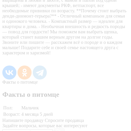
выращены в любви и заботе, с мамой и папой под одной
крышей; - имеют документы РКФ, ветпаспорт, все
необходимые прививки по возрасту. **Почему стоит выбрать
денди-динмонт-терьера?** - Отличный компаньон для семьи
и одинокого человека. - Компактный размер — идеален для
квартиры и дома. - Необычная внешность и редкость породы
— повод для гордости! Мы поможем вам выбрать щенка,
который станет вашим верным другом на долгие годы.
Звоните или пишите — расскажем всё о породе и о каждом
малыше! Подарите себе и своей семье настоящего друга с
характером и харизмой!
Факты о питомце
Факты о питомце
Пол:
Мальчик
Возраст:
4 месяца 5 дней
Напишите продавцу
Спросите продавца
Задайте вопросы, которые вас интересуют