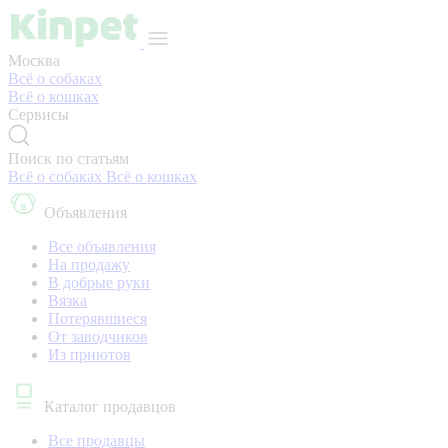
Москва
Всё о собаках
Всё о кошках
Сервисы
Поиск по статьям
Всё о собаках
Всё о кошках
Объявления
Все объявления
На продажу
В добрые руки
Вязка
Потерявшиеся
От заводчиков
Из приютов
Каталог продавцов
Все продавцы