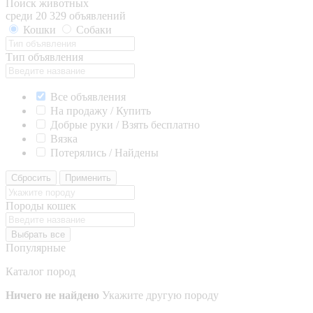
Поиск животных
среди 20 329 объявлений
Кошки
Собаки
Тип объявления
Все объявления
На продажу / Купить
Добрые руки / Взять бесплатно
Вязка
Потерялись / Найдены
Сбросить
Применить
Породы кошек
Выбрать все
Популярные
Каталог пород
Ничего не найдено
Укажите другую породу