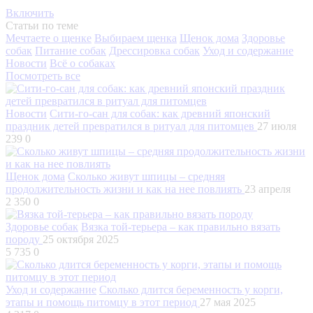
Включить
Статьи по теме
Мечтаете о щенке
Выбираем щенка
Щенок дома
Здоровье
собак
Питание собак
Дрессировка собак
Уход и содержание
Новости
Всё о собаках
Посмотреть все
Новости
Сити-го-сан для собак: как древний японский
праздник детей превратился в ритуал для питомцев
27 июля
239
0
Щенок дома
Сколько живут шпицы – средняя
продолжительность жизни и как на нее повлиять
23 апреля
2 350
0
Здоровье собак
Вязка той-терьера – как правильно вязать
породу
25 октября 2025
5 735
0
Уход и содержание
Сколько длится беременность у корги,
этапы и помощь питомцу в этот период
27 мая 2025