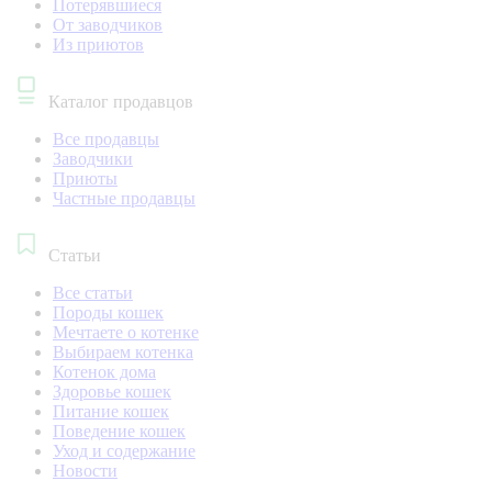
Потерявшиеся
От заводчиков
Из приютов
Каталог продавцов
Все продавцы
Заводчики
Приюты
Частные продавцы
Статьи
Все статьи
Породы кошек
Мечтаете о котенке
Выбираем котенка
Котенок дома
Здоровье кошек
Питание кошек
Поведение кошек
Уход и содержание
Новости