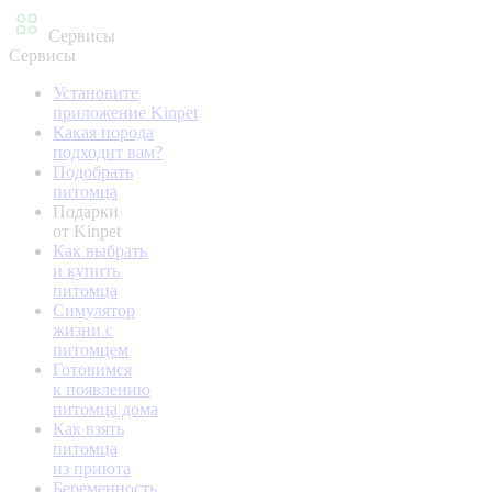
Сервисы
Сервисы
Установите
приложение Kinpet
Какая порода
подходит вам?
Подобрать
питомца
Подарки
от Kinpet
Как выбрать
и купить
питомца
Симулятор
жизни с
питомцем
Готовимся
к появлению
питомца дома
Как взять
питомца
из приюта
Беременность