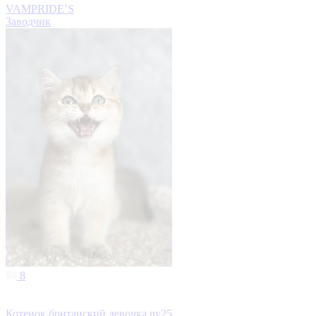
VAMPRIDE’S
Заводчик
8
Котенок британский девочка ny25