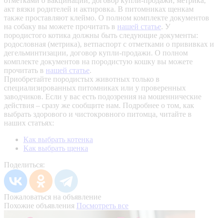
отметками о вакцинации, договор купли-продажи, метрика,
акт вязки родителей и актировка. В питомниках щенкам
также проставляют клеймо. О полном комплекте документов
на собаку вы можете прочитать в
нашей статье
.
У
породистого котика должны быть следующие документы:
родословная (метрика), ветпаспорт с отметками о прививках и
дегельминтизации, договор купли-продажи. О полном
комплекте документов на породистую кошку вы можете
прочитать в
нашей статье
.
Приобретайте породистых животных только в
специализированных питомниках или у проверенных
заводчиков. Если у вас есть подозрения на мошеннические
действия – сразу же сообщите нам.
Подробнее о том, как
выбрать здорового и чистокровного питомца, читайте в
наших статьях:
Как выбрать котенка
Как выбрать щенка
Поделиться:
Пожаловаться на объявление
Похожие объявления
Посмотреть все