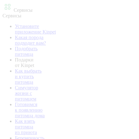
Сервисы
Сервисы
Установите
приложение Kinpet
Какая порода
подходит вам?
Подобрать
питомца
Подарки
от Kinpet
Как выбрать
и купить
питомца
Симулятор
жизни с
питомцем
Готовимся
к появлению
питомца дома
Как взять
питомца
из приюта
Беременность