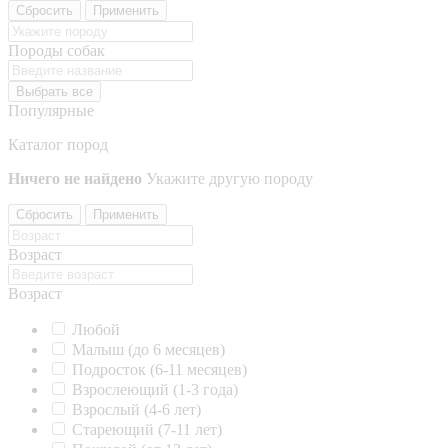
Сбросить
Применить
Породы собак
Выбрать все
Популярные
Каталог пород
Ничего не найдено
Укажите другую породу
Сбросить
Применить
Возраст
Возраст
Любой
Малыш (до 6 месяцев)
Подросток (6-11 месяцев)
Взрослеющий (1-3 года)
Взрослый (4-6 лет)
Стареющий (7-11 лет)