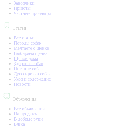
Заводчики
Приюты
Частные продавцы
Статьи
Все статьи
Породы собак
Мечтаете о щенке
Выбираем щенка
Щенок дома
Здоровье собак
Питание собак
Дрессировка собак
Уход и содержание
Новости
Объявления
Все объявления
На продажу
В добрые руки
Вязка