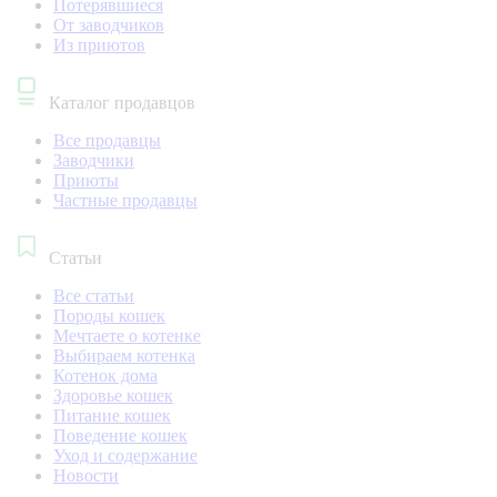
Потерявшиеся
От заводчиков
Из приютов
Каталог продавцов
Все продавцы
Заводчики
Приюты
Частные продавцы
Статьи
Все статьи
Породы кошек
Мечтаете о котенке
Выбираем котенка
Котенок дома
Здоровье кошек
Питание кошек
Поведение кошек
Уход и содержание
Новости