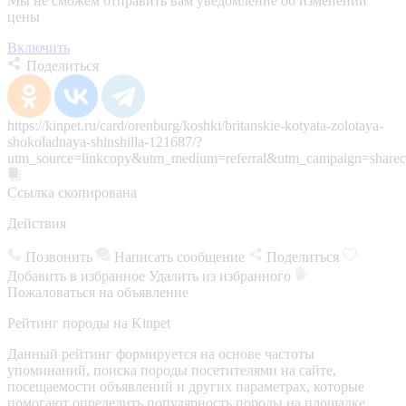
Мы не сможем отправить вам уведомление об изменении
цены
Включить
Поделиться
https://kinpet.ru/card/orenburg/koshki/britanskie-kotyata-zolotaya-
shokoladnaya-shinshilla-121687/?
utm_source=linkcopy&utm_medium=referral&utm_campaign=sharec
Ссылка скопирована
Действия
Позвонить
Написать сообщение
Поделиться
Добавить в избранное
Удалить из избранного
Пожаловаться на объявление
Рейтинг породы на Kinpet
Данный рейтинг формируется на основе частоты
упоминаний, поиска породы посетителями на сайте,
посещаемости объявлений и других параметрах, которые
помогают определить популярность породы на площадке