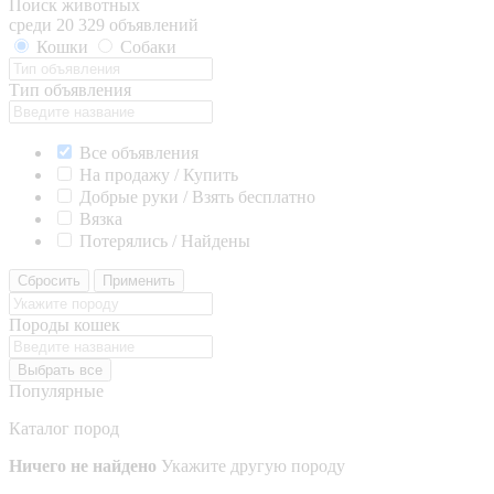
Поиск животных
среди 20 329 объявлений
Кошки
Собаки
Тип объявления
Все объявления
На продажу / Купить
Добрые руки / Взять бесплатно
Вязка
Потерялись / Найдены
Сбросить
Применить
Породы кошек
Выбрать все
Популярные
Каталог пород
Ничего не найдено
Укажите другую породу