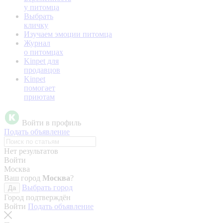
у питомца
Выбрать
кличку
Изучаем эмоции питомца
Журнал
о питомцах
Kinpet для
продавцов
Kinpet
помогает
приютам
Войти в профиль
Подать объявление
Нет результатов
Войти
Москва
Ваш город
Москва
?
Выбрать город
Да
Город подтверждён
Войти
Подать объявление