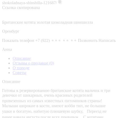
shokoladnaya-shinshilla-121687/
Ссылка скопирована
Британские котята золотая шоколадная шиншилла
Оренбург
Показать телефон
+7 (922) ⚬⚬⚬ ⚬⚬ ⚬⚬
Позвонить
Написать
Анна
Описание
Отзывы о продавце
(0)
О породе
Советы
Описание
Готовы к резервированию британские котята мальчик и три
девочки от шикарных, очень красивых родителей
привезенных из самых известных питомников страны!
Малыши широкие в кости, имеют кобби тип, не большие
ушки и богатую, набитую плюшевую шубку, Переезд не
ранее начала августа после всех прививок. С котятами