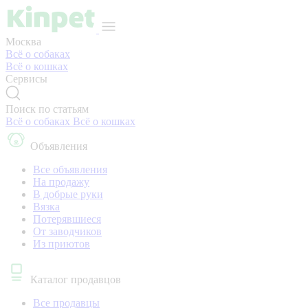
Москва
Всё о собаках
Всё о кошках
Сервисы
Поиск по статьям
Всё о собаках
Всё о кошках
Объявления
Все объявления
На продажу
В добрые руки
Вязка
Потерявшиеся
От заводчиков
Из приютов
Каталог продавцов
Все продавцы