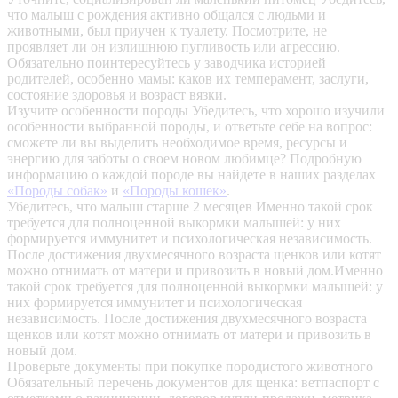
что малыш с рождения активно общался с людьми и
животными, был приучен к туалету. Посмотрите, не
проявляет ли он излишнюю пугливость или агрессию.
Обязательно поинтересуйтесь у заводчика историей
родителей, особенно мамы: каков их темперамент, заслуги,
состояние здоровья и возраст вязки.
Изучите особенности породы
Убедитесь, что хорошо изучили
особенности выбранной породы, и ответьте себе на вопрос:
сможете ли вы выделить необходимое время, ресурсы и
энергию для заботы о своем новом любимце? Подробную
информацию о каждой породе вы найдете в наших разделах
«Породы собак»
и
«Породы кошек»
.
Убедитесь, что малыш старше 2 месяцев
Именно такой срок
требуется для полноценной выкормки малышей: у них
формируется иммунитет и психологическая независимость.
После достижения двухмесячного возраста щенков или котят
можно отнимать от матери и привозить в новый дом.Именно
такой срок требуется для полноценной выкормки малышей: у
них формируется иммунитет и психологическая
независимость. После достижения двухмесячного возраста
щенков или котят можно отнимать от матери и привозить в
новый дом.
Проверьте документы при покупке породистого животного
Обязательный перечень документов для щенка: ветпаспорт с