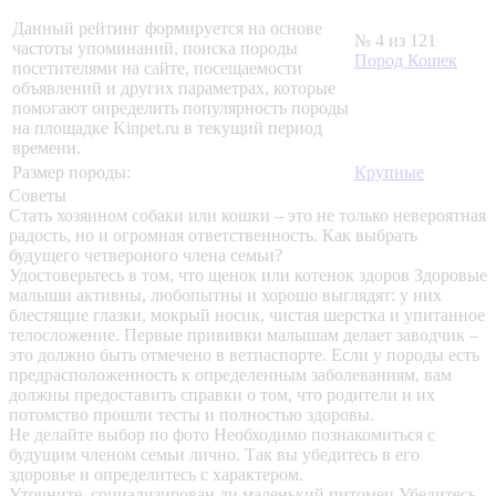
Данный рейтинг формируется на основе
№ 4 из 121
частоты упоминаний, поиска породы
Пород Кошек
посетителями на сайте, посещаемости
объявлений и других параметрах, которые
помогают определить популярность породы
на площадке Kinpet.ru в текущий период
времени.
Размер породы:
Крупные
Советы
Стать хозяином собаки или кошки – это не только невероятная
радость, но и огромная ответственность. Как выбрать
будущего четвероного члена семьи?
Удостоверьтесь в том, что щенок или котенок здоров
Здоровые
малыши активны, любопытны и хорошо выглядят: у них
блестящие глазки, мокрый носик, чистая шерстка и упитанное
телосложение. Первые прививки малышам делает заводчик –
это должно быть отмечено в ветпаспорте. Если у породы есть
предрасположенность к определенным заболеваниям, вам
должны предоставить справки о том, что родители и их
потомство прошли тесты и полностью здоровы.
Не делайте выбор по фото
Необходимо познакомиться с
будущим членом семьи лично. Так вы убедитесь в его
здоровье и определитесь с характером.
Уточните, социализирован ли маленький питомец
Убедитесь,