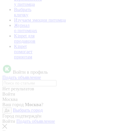
у питомца
Выбрать
кличку
Изучаем эмоции питомца
Журнал
о питомцах
Kinpet для
продавцов
Kinpet
помогает
приютам
Войти в профиль
Подать объявление
Нет результатов
Войти
Москва
Ваш город
Москва
?
Выбрать город
Да
Город подтверждён
Войти
Подать объявление