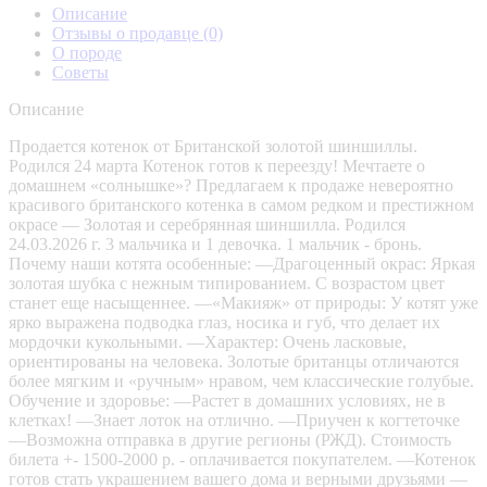
Описание
Отзывы о продавце
(0)
О породе
Советы
Описание
Продается котенок от Британской золотой шиншиллы.
Родился 24 марта Котенок готов к переезду! Мечтаете о
домашнем «солнышке»? Предлагаем к продаже невероятно
красивого британского котенка в самом редком и престижном
окрасе — Золотая и серебрянная шиншилла. Родился
24.03.2026 г. 3 мальчика и 1 девочка. 1 мальчик - бронь.
Почему наши котята особенные: —Драгоценный окрас: Яркая
золотая шубка с нежным типированием. С возрастом цвет
станет еще насыщеннее. —«Макияж» от природы: У котят уже
ярко выражена подводка глаз, носика и губ, что делает их
мордочки кукольными. —Характер: Очень ласковые,
ориентированы на человека. Золотые британцы отличаются
более мягким и «ручным» нравом, чем классические голубые.
Обучение и здоровье: —Растет в домашних условиях, не в
клетках! —Знает лоток на отлично. —Приучен к когтеточке
—Возможна отправка в другие регионы (РЖД). Стоимость
билета +- 1500-2000 р. - оплачивается покупателем. —Котенок
готов стать украшением вашего дома и верными друзьями —