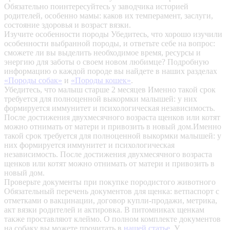
Обязательно поинтересуйтесь у заводчика историей
родителей, особенно мамы: каков их темперамент, заслуги,
состояние здоровья и возраст вязки.
Изучите особенности породы
Убедитесь, что хорошо изучили
особенности выбранной породы, и ответьте себе на вопрос:
сможете ли вы выделить необходимое время, ресурсы и
энергию для заботы о своем новом любимце? Подробную
информацию о каждой породе вы найдете в наших разделах
«Породы собак»
и
«Породы кошек»
.
Убедитесь, что малыш старше 2 месяцев
Именно такой срок
требуется для полноценной выкормки малышей: у них
формируется иммунитет и психологическая независимость.
После достижения двухмесячного возраста щенков или котят
можно отнимать от матери и привозить в новый дом.Именно
такой срок требуется для полноценной выкормки малышей: у
них формируется иммунитет и психологическая
независимость. После достижения двухмесячного возраста
щенков или котят можно отнимать от матери и привозить в
новый дом.
Проверьте документы при покупке породистого животного
Обязательный перечень документов для щенка: ветпаспорт с
отметками о вакцинации, договор купли-продажи, метрика,
акт вязки родителей и актировка. В питомниках щенкам
также проставляют клеймо. О полном комплекте документов
на собаку вы можете прочитать в
нашей статье
.
У