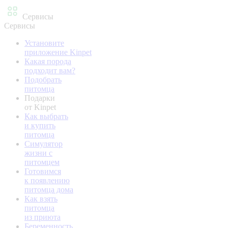
Сервисы
Сервисы
Установите
приложение Kinpet
Какая порода
подходит вам?
Подобрать
питомца
Подарки
от Kinpet
Как выбрать
и купить
питомца
Симулятор
жизни с
питомцем
Готовимся
к появлению
питомца дома
Как взять
питомца
из приюта
Беременность