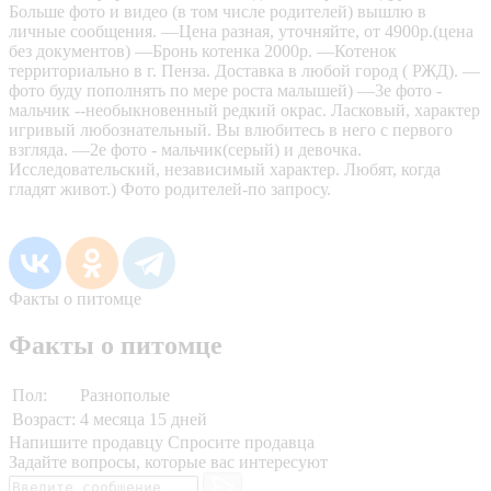
Больше фото и видео (в том числе родителей) вышлю в
личные сообщения. —Цена разная, уточняйте, от 4900р.(цена
без документов) —Бронь котенка 2000р. —Котенок
территориально в г. Пенза. Доставка в любой город ( РЖД). —
фото буду пополнять по мере роста малышей) —3е фото -
мальчик --необыкновенный редкий окрас. Ласковый, характер
игривый любознательный. Вы влюбитесь в него с первого
взгляда. —2е фото - мальчик(серый) и девочка.
Исследовательский, независимый характер. Любят, когда
гладят живот.) Фото родителей-по запросу.
Факты о питомце
Факты о питомце
Пол:
Разнополые
Возраст:
4 месяца 15 дней
Напишите продавцу
Спросите продавца
Задайте вопросы, которые вас интересуют