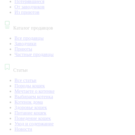
Потерявшиеся
От заводчиков
Из приютов
Каталог продавцов
Все продавцы
Заводчики
Приюты
Частные продавцы
Статьи
Все статьи
Породы кошек
Мечтаете о котенке
Выбираем котенка
Котенок дома
Здоровье кошек
Питание кошек
Поведение кошек
Уход и содержание
Новости