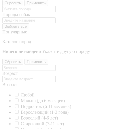
Сбросить
Применить
Породы собак
Выбрать все
Популярные
Каталог пород
Ничего не найдено
Укажите другую породу
Сбросить
Применить
Возраст
Возраст
Любой
Малыш (до 6 месяцев)
Подросток (6-11 месяцев)
Взрослеющий (1-3 года)
Взрослый (4-6 лет)
Стареющий (7-11 лет)