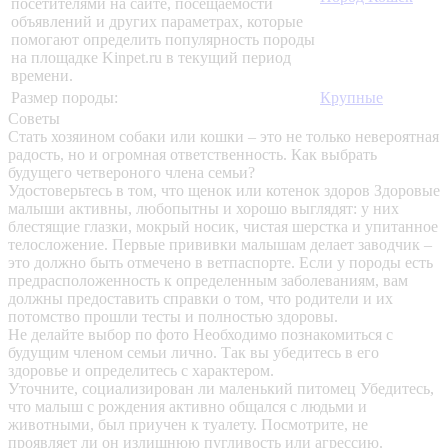
посетителями на сайте, посещаемости
объявлений и других параметрах, которые
помогают определить популярность породы
на площадке Kinpet.ru в текущий период
времени.
Размер породы:
Крупные
Советы
Стать хозяином собаки или кошки – это не только невероятная
радость, но и огромная ответственность. Как выбрать
будущего четвероного члена семьи?
Удостоверьтесь в том, что щенок или котенок здоров
Здоровые
малыши активны, любопытны и хорошо выглядят: у них
блестящие глазки, мокрый носик, чистая шерстка и упитанное
телосложение. Первые прививки малышам делает заводчик –
это должно быть отмечено в ветпаспорте. Если у породы есть
предрасположенность к определенным заболеваниям, вам
должны предоставить справки о том, что родители и их
потомство прошли тесты и полностью здоровы.
Не делайте выбор по фото
Необходимо познакомиться с
будущим членом семьи лично. Так вы убедитесь в его
здоровье и определитесь с характером.
Уточните, социализирован ли маленький питомец
Убедитесь,
что малыш с рождения активно общался с людьми и
животными, был приучен к туалету. Посмотрите, не
проявляет ли он излишнюю пугливость или агрессию.