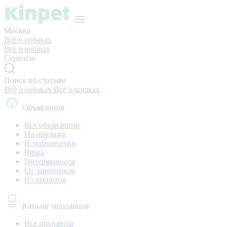
Москва
Всё о собаках
Всё о кошках
Сервисы
Поиск по статьям
Всё о собаках
Всё о кошках
Объявления
Все объявления
На продажу
В добрые руки
Вязка
Потерявшиеся
От заводчиков
Из приютов
Каталог продавцов
Все продавцы