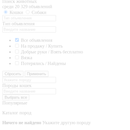
Поиск животных
среди 20 329 объявлений
Кошки
Собаки
Тип объявления
Все объявления
На продажу / Купить
Добрые руки / Взять бесплатно
Вязка
Потерялись / Найдены
Сбросить
Применить
Породы кошек
Выбрать все
Популярные
Каталог пород
Ничего не найдено
Укажите другую породу