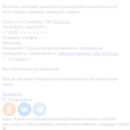
Человек, который занимается разведением животных или
хочет найти питомцу любящую семью.
Пенза, ул. Суворова, 190
На карте
На Kinpet c мая 2026 г.
+7 (926) ⚬⚬⚬ ⚬⚬ ⚬⚬
Показать телефон
Написать
Внимание:
Перед контактированием с продавцом,
пожалуйста, ознакомьтесь с
рекомендациями при покупке.
Сохранить
Вы отключили уведомления
Мы не сможем отправить вам уведомление об изменении
цены
Включить
Поделиться
https://kinpet.ru/card/penza/koshki/britanskie-kotyata-119244/?
utm_source=linkcopy&utm_medium=referral&utm_campaign=sharec