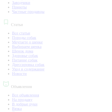
Заводчики
Приюты
Частные продавцы
Статьи
Все статьи
Породы собак
Мечтаете о щенке
Выбираем щенка
Щенок дома
Здоровье собак
Питание собак
Дрессировка собак
Уход и содержание
Новости
Объявления
Все объявления
На продажу
В добрые руки
Вязка