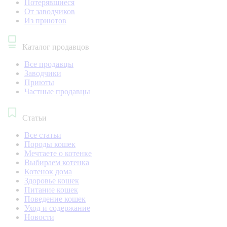
Потерявшиеся
От заводчиков
Из приютов
Каталог продавцов
Все продавцы
Заводчики
Приюты
Частные продавцы
Статьи
Все статьи
Породы кошек
Мечтаете о котенке
Выбираем котенка
Котенок дома
Здоровье кошек
Питание кошек
Поведение кошек
Уход и содержание
Новости