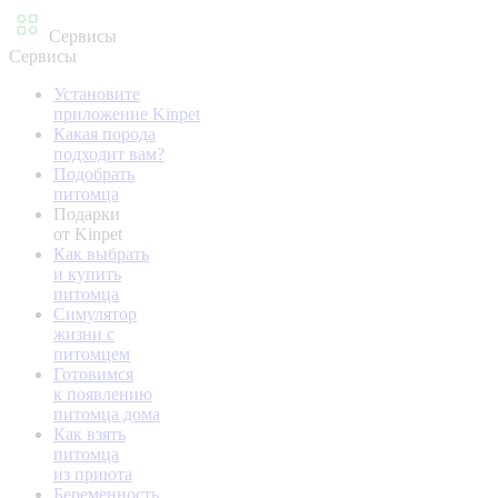
Сервисы
Сервисы
Установите
приложение Kinpet
Какая порода
подходит вам?
Подобрать
питомца
Подарки
от Kinpet
Как выбрать
и купить
питомца
Симулятор
жизни с
питомцем
Готовимся
к появлению
питомца дома
Как взять
питомца
из приюта
Беременность