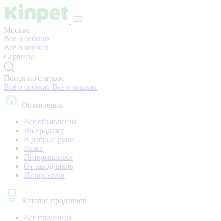
Москва
Всё о собаках
Всё о кошках
Сервисы
Поиск по статьям
Всё о собаках
Всё о кошках
Объявления
Все объявления
На продажу
В добрые руки
Вязка
Потерявшиеся
От заводчиков
Из приютов
Каталог продавцов
Все продавцы