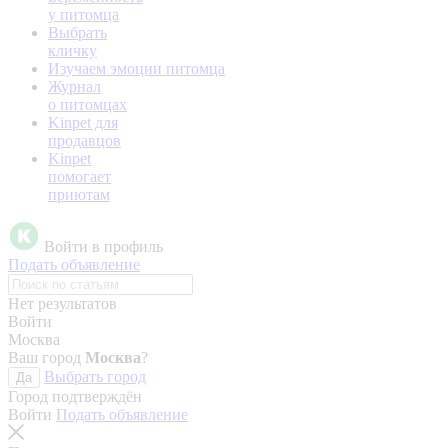
у питомца
Выбрать
кличку
Изучаем эмоции питомца
Журнал
о питомцах
Kinpet для
продавцов
Kinpet
помогает
приютам
Войти в профиль
Подать объявление
Нет результатов
Войти
Москва
Ваш город
Москва
?
Выбрать город
Да
Город подтверждён
Войти
Подать объявление