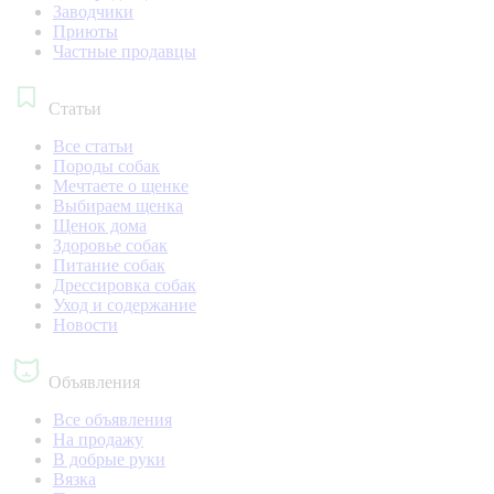
Заводчики
Приюты
Частные продавцы
Статьи
Все статьи
Породы собак
Мечтаете о щенке
Выбираем щенка
Щенок дома
Здоровье собак
Питание собак
Дрессировка собак
Уход и содержание
Новости
Объявления
Все объявления
На продажу
В добрые руки
Вязка