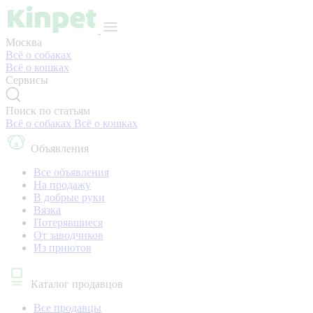
Москва
Всё о собаках
Всё о кошках
Сервисы
Поиск по статьям
Всё о собаках
Всё о кошках
Объявления
Все объявления
На продажу
В добрые руки
Вязка
Потерявшиеся
От заводчиков
Из приютов
Каталог продавцов
Все продавцы