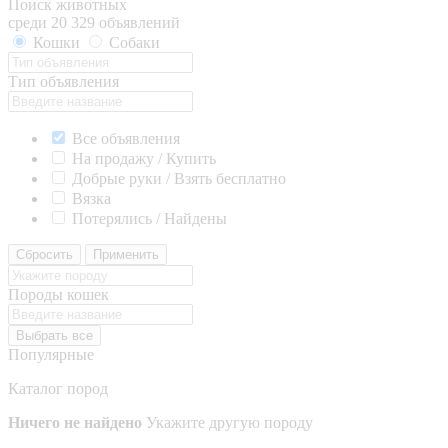
Поиск животных
среди 20 329 объявлений
Кошки
Собаки
Тип объявления
Все объявления
На продажу / Купить
Добрые руки / Взять бесплатно
Вязка
Потерялись / Найдены
Сбросить
Применить
Породы кошек
Выбрать все
Популярные
Каталог пород
Ничего не найдено
Укажите другую породу