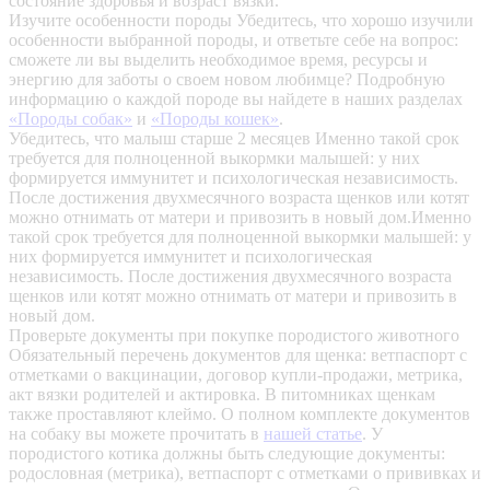
состояние здоровья и возраст вязки.
Изучите особенности породы
Убедитесь, что хорошо изучили
особенности выбранной породы, и ответьте себе на вопрос:
сможете ли вы выделить необходимое время, ресурсы и
энергию для заботы о своем новом любимце? Подробную
информацию о каждой породе вы найдете в наших разделах
«Породы собак»
и
«Породы кошек»
.
Убедитесь, что малыш старше 2 месяцев
Именно такой срок
требуется для полноценной выкормки малышей: у них
формируется иммунитет и психологическая независимость.
После достижения двухмесячного возраста щенков или котят
можно отнимать от матери и привозить в новый дом.Именно
такой срок требуется для полноценной выкормки малышей: у
них формируется иммунитет и психологическая
независимость. После достижения двухмесячного возраста
щенков или котят можно отнимать от матери и привозить в
новый дом.
Проверьте документы при покупке породистого животного
Обязательный перечень документов для щенка: ветпаспорт с
отметками о вакцинации, договор купли-продажи, метрика,
акт вязки родителей и актировка. В питомниках щенкам
также проставляют клеймо. О полном комплекте документов
на собаку вы можете прочитать в
нашей статье
.
У
породистого котика должны быть следующие документы:
родословная (метрика), ветпаспорт с отметками о прививках и