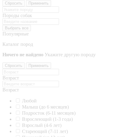
Сбросить
Применить
Породы собак
Выбрать все
Популярные
Каталог пород
Ничего не найдено
Укажите другую породу
Сбросить
Применить
Возраст
Возраст
Любой
Малыш (до 6 месяцев)
Подросток (6-11 месяцев)
Взрослеющий (1-3 года)
Взрослый (4-6 лет)
Стареющий (7-11 лет)