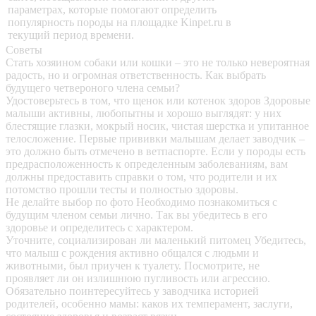
параметрах, которые помогают определить
популярность породы на площадке Kinpet.ru в
текущий период времени.
Советы
Стать хозяином собаки или кошки – это не только невероятная
радость, но и огромная ответственность. Как выбрать
будущего четвероного члена семьи?
Удостоверьтесь в том, что щенок или котенок здоров
Здоровые
малыши активны, любопытны и хорошо выглядят: у них
блестящие глазки, мокрый носик, чистая шерстка и упитанное
телосложение. Первые прививки малышам делает заводчик –
это должно быть отмечено в ветпаспорте. Если у породы есть
предрасположенность к определенным заболеваниям, вам
должны предоставить справки о том, что родители и их
потомство прошли тесты и полностью здоровы.
Не делайте выбор по фото
Необходимо познакомиться с
будущим членом семьи лично. Так вы убедитесь в его
здоровье и определитесь с характером.
Уточните, социализирован ли маленький питомец
Убедитесь,
что малыш с рождения активно общался с людьми и
животными, был приучен к туалету. Посмотрите, не
проявляет ли он излишнюю пугливость или агрессию.
Обязательно поинтересуйтесь у заводчика историей
родителей, особенно мамы: каков их темперамент, заслуги,