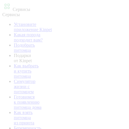
Сервисы
Сервисы
Установите
приложение Kinpet
Какая порода
подходит вам?
Подобрать
питомца
Подарки
от Kinpet
Как выбрать
и купить
питомца
Симулятор
жизни с
питомцем
Готовимся
к появлению
питомца дома
Как взять
питомца
из приюта
Беременность