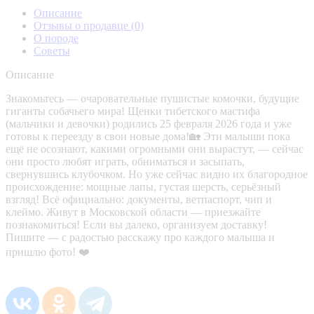
Описание
Отзывы о продавце
(0)
О породе
Советы
Описание
Знакомьтесь — очаровательные пушистые комочки, будущие
гиганты собачьего мира! Щенки тибетского мастифа
(мальчики и девочки) родились 25 февраля 2026 года и уже
готовы к переезду в свои новые дома!🏡 Эти малыши пока
ещё не осознают, какими огромными они вырастут, — сейчас
они просто любят играть, обниматься и засыпать,
свернувшись клубочком. Но уже сейчас видно их благородное
происхождение: мощные лапы, густая шерсть, серьёзный
взгляд! Всё официально: документы, ветпаспорт, чип и
клеймо. Живут в Московской области — приезжайте
познакомиться! Если вы далеко, организуем доставку!
Пишите — с радостью расскажу про каждого малыша и
пришлю фото! ❤️