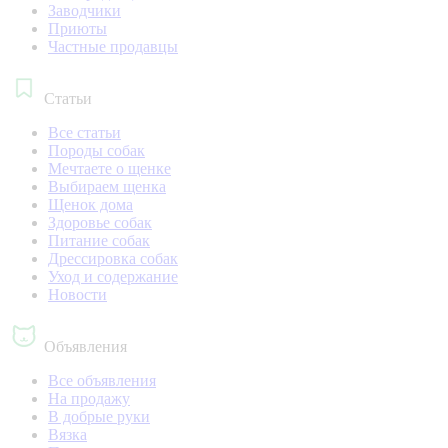
Заводчики
Приюты
Частные продавцы
Статьи
Все статьи
Породы собак
Мечтаете о щенке
Выбираем щенка
Щенок дома
Здоровье собак
Питание собак
Дрессировка собак
Уход и содержание
Новости
Объявления
Все объявления
На продажу
В добрые руки
Вязка