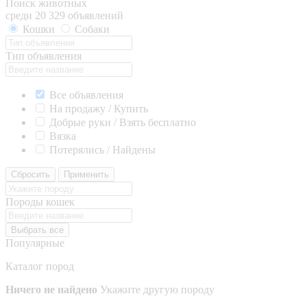
Поиск животных
среди 20 329 объявлений
Кошки
Собаки
Тип объявления
Все объявления
На продажу / Купить
Добрые руки / Взять бесплатно
Вязка
Потерялись / Найдены
Сбросить
Применить
Породы кошек
Выбрать все
Популярные
Каталог пород
Ничего не найдено
Укажите другую породу