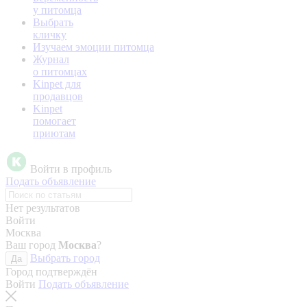
у питомца
Выбрать
кличку
Изучаем эмоции питомца
Журнал
о питомцах
Kinpet для
продавцов
Kinpet
помогает
приютам
Войти в профиль
Подать объявление
Нет результатов
Войти
Москва
Ваш город
Москва
?
Выбрать город
Да
Город подтверждён
Войти
Подать объявление