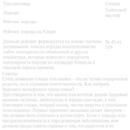
Тип питомца:
Собаки
Тибетский
Порода:
мастиф
Рейтинг породы:
Рейтинг породы на Kinpet
Данный рейтинг формируется на основе частоты
№ 45 из
упоминаний, поиска породы посетителями на
519
сайте, посещаемости объявлений и других
параметрах, которые помогают определить
популярность породы на площадке Kinpet.ru в
текущий период времени.
Советы
Стать хозяином собаки или кошки – это не только невероятная
радость, но и огромная ответственность. Как выбрать
будущего четвероного члена семьи?
Удостоверьтесь в том, что щенок или котенок здоров
Здоровые
малыши активны, любопытны и хорошо выглядят: у них
блестящие глазки, мокрый носик, чистая шерстка и упитанное
телосложение. Первые прививки малышам делает заводчик –
это должно быть отмечено в ветпаспорте. Если у породы есть
предрасположенность к определенным заболеваниям, вам
должны предоставить справки о том, что родители и их