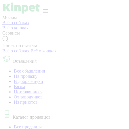
Москва
Всё о собаках
Всё о кошках
Сервисы
Поиск по статьям
Всё о собаках
Всё о кошках
Объявления
Все объявления
На продажу
В добрые руки
Вязка
Потерявшиеся
От заводчиков
Из приютов
Каталог продавцов
Все продавцы