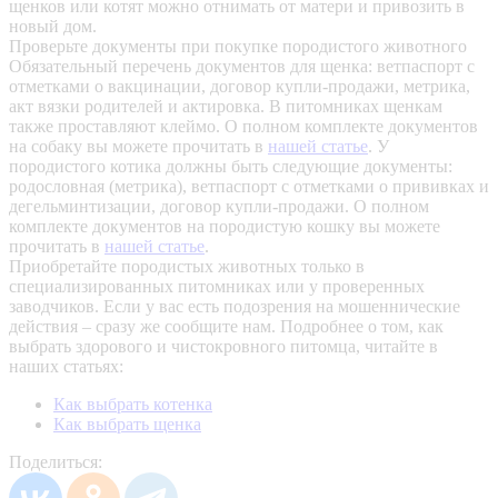
щенков или котят можно отнимать от матери и привозить в
новый дом.
Проверьте документы при покупке породистого животного
Обязательный перечень документов для щенка: ветпаспорт с
отметками о вакцинации, договор купли-продажи, метрика,
акт вязки родителей и актировка. В питомниках щенкам
также проставляют клеймо. О полном комплекте документов
на собаку вы можете прочитать в
нашей статье
.
У
породистого котика должны быть следующие документы:
родословная (метрика), ветпаспорт с отметками о прививках и
дегельминтизации, договор купли-продажи. О полном
комплекте документов на породистую кошку вы можете
прочитать в
нашей статье
.
Приобретайте породистых животных только в
специализированных питомниках или у проверенных
заводчиков. Если у вас есть подозрения на мошеннические
действия – сразу же сообщите нам.
Подробнее о том, как
выбрать здорового и чистокровного питомца, читайте в
наших статьях:
Как выбрать котенка
Как выбрать щенка
Поделиться: