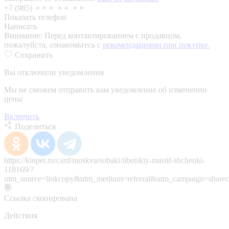
+7 (985) ⚬⚬⚬ ⚬⚬ ⚬⚬
Показать телефон
Написать
Внимание:
Перед контактированием с продавцом,
пожалуйста, ознакомьтесь с
рекомендациями при покупке.
Сохранить
Вы отключили уведомления
Мы не сможем отправить вам уведомление об изменении
цены
Включить
Поделиться
https://kinpet.ru/card/moskva/sobaki/tibetskiy-mastif-shchenki-
118169/?
utm_source=linkcopy&utm_medium=referral&utm_campaign=sharec
Ссылка скопирована
Действия