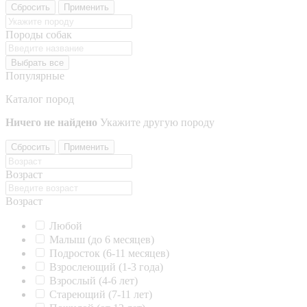
Сбросить
Применить
Породы собак
Выбрать все
Популярные
Каталог пород
Ничего не найдено
Укажите другую породу
Сбросить
Применить
Возраст
Возраст
Любой
Малыш (до 6 месяцев)
Подросток (6-11 месяцев)
Взрослеющий (1-3 года)
Взрослый (4-6 лет)
Стареющий (7-11 лет)