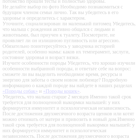
потомство прошли тесты и полностью здоровы.
Не делайте выбор по фото
Необходимо познакомиться с
будущим членом семьи лично. Так вы убедитесь в его
здоровье и определитесь с характером.
Уточните, социализирован ли маленький питомец
Убедитесь,
что малыш с рождения активно общался с людьми и
животными, был приучен к туалету. Посмотрите, не
проявляет ли он излишнюю пугливость или агрессию.
Обязательно поинтересуйтесь у заводчика историей
родителей, особенно мамы: каков их темперамент, заслуги,
состояние здоровья и возраст вязки.
Изучите особенности породы
Убедитесь, что хорошо изучили
особенности выбранной породы, и ответьте себе на вопрос:
сможете ли вы выделить необходимое время, ресурсы и
энергию для заботы о своем новом любимце? Подробную
информацию о каждой породе вы найдете в наших разделах
«Породы собак»
и
«Породы кошек»
.
Убедитесь, что малыш старше 2 месяцев
Именно такой срок
требуется для полноценной выкормки малышей: у них
формируется иммунитет и психологическая независимость.
После достижения двухмесячного возраста щенков или котят
можно отнимать от матери и привозить в новый дом.Именно
такой срок требуется для полноценной выкормки малышей: у
них формируется иммунитет и психологическая
независимость. После достижения двухмесячного возраста