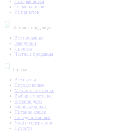
Потерявшиеся
От заводчиков
Из приютов
Каталог продавцов
Все продавцы
Заводчики
Приюты
Частные продавцы
Статьи
Все статьи
Породы кошек
Мечтаете о котенке
Выбираем котенка
Котенок дома
Здоровье кошек
Питание кошек
Поведение кошек
Уход и содержание
Новости