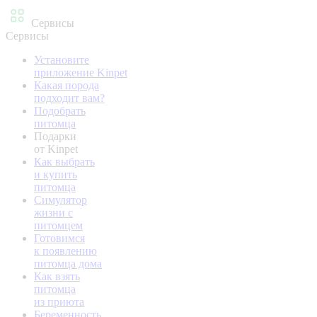
Сервисы
Сервисы
Установите
приложение Kinpet
Какая порода
подходит вам?
Подобрать
питомца
Подарки
от Kinpet
Как выбрать
и купить
питомца
Симулятор
жизни с
питомцем
Готовимся
к появлению
питомца дома
Как взять
питомца
из приюта
Беременность