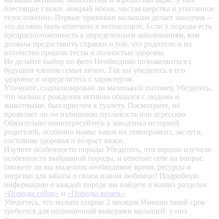
блестящие глазки, мокрый носик, чистая шерстка и упитанное
телосложение. Первые прививки малышам делает заводчик –
это должно быть отмечено в ветпаспорте. Если у породы есть
предрасположенность к определенным заболеваниям, вам
должны предоставить справки о том, что родители и их
потомство прошли тесты и полностью здоровы.
Не делайте выбор по фото
Необходимо познакомиться с
будущим членом семьи лично. Так вы убедитесь в его
здоровье и определитесь с характером.
Уточните, социализирован ли маленький питомец
Убедитесь,
что малыш с рождения активно общался с людьми и
животными, был приучен к туалету. Посмотрите, не
проявляет ли он излишнюю пугливость или агрессию.
Обязательно поинтересуйтесь у заводчика историей
родителей, особенно мамы: каков их темперамент, заслуги,
состояние здоровья и возраст вязки.
Изучите особенности породы
Убедитесь, что хорошо изучили
особенности выбранной породы, и ответьте себе на вопрос:
сможете ли вы выделить необходимое время, ресурсы и
энергию для заботы о своем новом любимце? Подробную
информацию о каждой породе вы найдете в наших разделах
«Породы собак»
и
«Породы кошек»
.
Убедитесь, что малыш старше 2 месяцев
Именно такой срок
требуется для полноценной выкормки малышей: у них