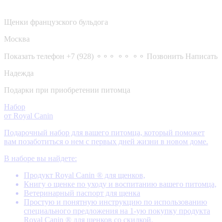
Щенки французского бульдога
Москва
Показать телефон
+7 (928) ⚬⚬⚬ ⚬⚬ ⚬⚬
Позвонить
Написать
Надежда
Подарки при приобретении питомца
Набор
от Royal Canin
Подарочный набор для вашего питомца, который поможет
вам позаботиться о нем с первых дней жизни в новом доме.
В наборе вы найдете:
Продукт Royal Canin ® для щенков,
Книгу о щенке по уходу и воспитанию вашего питомца,
Ветеринарный паспорт для щенка
Простую и понятную инструкцию по использованию
специального предложения на 1-ую покупку продукта
Royal Canin ® для щенков со скидкой.