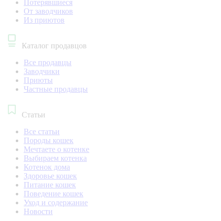
Потерявшиеся
От заводчиков
Из приютов
Каталог продавцов
Все продавцы
Заводчики
Приюты
Частные продавцы
Статьи
Все статьи
Породы кошек
Мечтаете о котенке
Выбираем котенка
Котенок дома
Здоровье кошек
Питание кошек
Поведение кошек
Уход и содержание
Новости