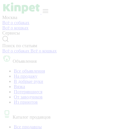
Москва
Всё о собаках
Всё о кошках
Сервисы
Поиск по статьям
Всё о собаках
Всё о кошках
Объявления
Все объявления
На продажу
В добрые руки
Вязка
Потерявшиеся
От заводчиков
Из приютов
Каталог продавцов
Все продавцы