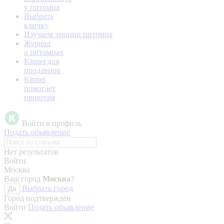
у питомца
Выбрать
кличку
Изучаем эмоции питомца
Журнал
о питомцах
Kinpet для
продавцов
Kinpet
помогает
приютам
Войти в профиль
Подать объявление
Нет результатов
Войти
Москва
Ваш город
Москва
?
Выбрать город
Да
Город подтверждён
Войти
Подать объявление