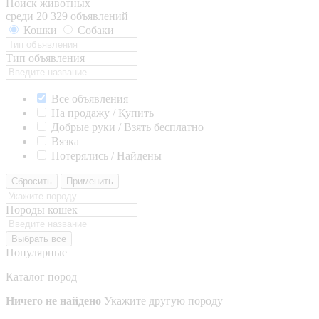
Поиск животных
среди 20 329 объявлений
Кошки
Собаки
Тип объявления
Все объявления
На продажу / Купить
Добрые руки / Взять бесплатно
Вязка
Потерялись / Найдены
Сбросить
Применить
Породы кошек
Выбрать все
Популярные
Каталог пород
Ничего не найдено
Укажите другую породу