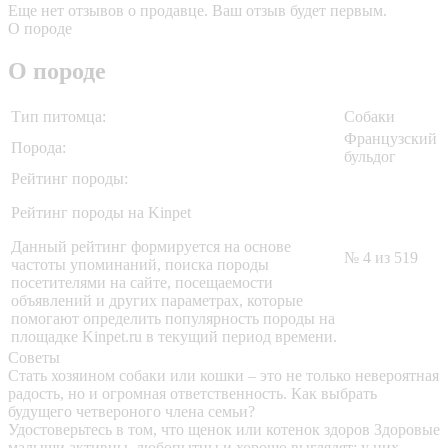
Еще нет отзывов о продавце. Ваш отзыв будет первым.
О породе
О породе
Тип питомца:
Собаки
Французский
Порода:
бульдог
Рейтинг породы:
Рейтинг породы на Kinpet
Данный рейтинг формируется на основе
№ 4 из 519
частоты упоминаний, поиска породы
посетителями на сайте, посещаемости
объявлений и других параметрах, которые
помогают определить популярность породы на
площадке Kinpet.ru в текущий период времени.
Советы
Стать хозяином собаки или кошки – это не только невероятная
радость, но и огромная ответственность. Как выбрать
будущего четвероного члена семьи?
Удостоверьтесь в том, что щенок или котенок здоров
Здоровые
малыши активны, любопытны и хорошо выглядят: у них