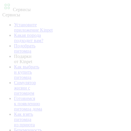
Сервисы
Сервисы
Установите
приложение Kinpet
Какая порода
подходит вам?
Подобрать
питомца
Подарки
от Kinpet
Как выбрать
и купить
питомца
Симулятор
жизни с
питомцем
Готовимся
к появлению
питомца дома
Как взять
питомца
из приюта
Беременность