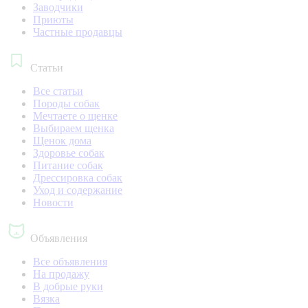
Заводчики
Приюты
Частные продавцы
Статьи
Все статьи
Породы собак
Мечтаете о щенке
Выбираем щенка
Щенок дома
Здоровье собак
Питание собак
Дрессировка собак
Уход и содержание
Новости
Объявления
Все объявления
На продажу
В добрые руки
Вязка