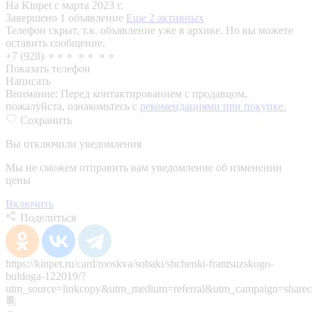
На Kinpet c марта 2023 г.
Завершено 1 объявление
Еще 2 активных
Телефон скрыт, т.к. объявление уже в архиве. Но вы можете
оставить сообщение.
+7 (928) ⚬⚬⚬ ⚬⚬ ⚬⚬
Показать телефон
Написать
Внимание:
Перед контактированием с продавцом,
пожалуйста, ознакомьтесь с
рекомендациями при покупке.
Сохранить
Вы отключили уведомления
Мы не сможем отправить вам уведомление об изменении
цены
Включить
Поделиться
https://kinpet.ru/card/moskva/sobaki/shchenki-frantsuzskogo-
buldoga-122019/?
utm_source=linkcopy&utm_medium=referral&utm_campaign=sharec