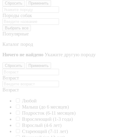
Сбросить
Применить
Породы собак
Выбрать все
Популярные
Каталог пород
Ничего не найдено
Укажите другую породу
Сбросить
Применить
Возраст
Возраст
Любой
Малыш (до 6 месяцев)
Подросток (6-11 месяцев)
Взрослеющий (1-3 года)
Взрослый (4-6 лет)
Стареющий (7-11 лет)