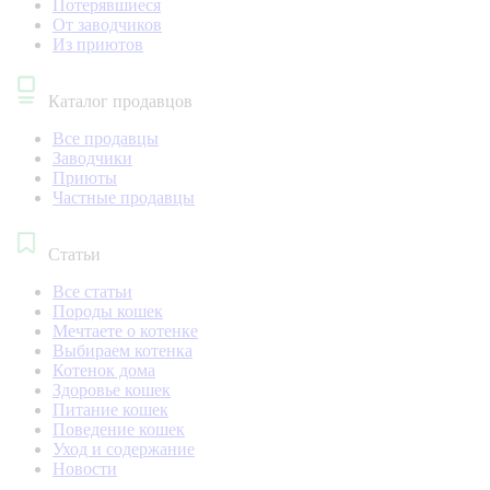
Потерявшиеся
От заводчиков
Из приютов
Каталог продавцов
Все продавцы
Заводчики
Приюты
Частные продавцы
Статьи
Все статьи
Породы кошек
Мечтаете о котенке
Выбираем котенка
Котенок дома
Здоровье кошек
Питание кошек
Поведение кошек
Уход и содержание
Новости