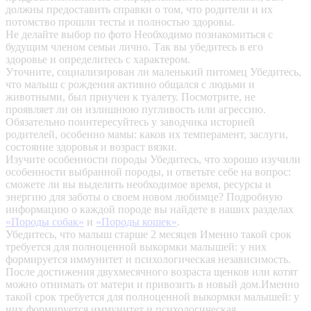
должны предоставить справки о том, что родители и их
потомство прошли тесты и полностью здоровы.
Не делайте выбор по фото
Необходимо познакомиться с
будущим членом семьи лично. Так вы убедитесь в его
здоровье и определитесь с характером.
Уточните, социализирован ли маленький питомец
Убедитесь,
что малыш с рождения активно общался с людьми и
животными, был приучен к туалету. Посмотрите, не
проявляет ли он излишнюю пугливость или агрессию.
Обязательно поинтересуйтесь у заводчика историей
родителей, особенно мамы: каков их темперамент, заслуги,
состояние здоровья и возраст вязки.
Изучите особенности породы
Убедитесь, что хорошо изучили
особенности выбранной породы, и ответьте себе на вопрос:
сможете ли вы выделить необходимое время, ресурсы и
энергию для заботы о своем новом любимце? Подробную
информацию о каждой породе вы найдете в наших разделах
«Породы собак»
и
«Породы кошек»
.
Убедитесь, что малыш старше 2 месяцев
Именно такой срок
требуется для полноценной выкормки малышей: у них
формируется иммунитет и психологическая независимость.
После достижения двухмесячного возраста щенков или котят
можно отнимать от матери и привозить в новый дом.Именно
такой срок требуется для полноценной выкормки малышей: у
них формируется иммунитет и психологическая