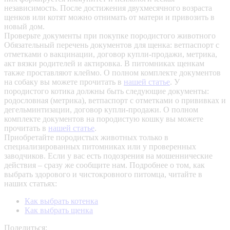
независимость. После достижения двухмесячного возраста
щенков или котят можно отнимать от матери и привозить в
новый дом.
Проверьте документы при покупке породистого животного
Обязательный перечень документов для щенка: ветпаспорт с
отметками о вакцинации, договор купли-продажи, метрика,
акт вязки родителей и актировка. В питомниках щенкам
также проставляют клеймо. О полном комплекте документов
на собаку вы можете прочитать в
нашей статье
.
У
породистого котика должны быть следующие документы:
родословная (метрика), ветпаспорт с отметками о прививках и
дегельминтизации, договор купли-продажи. О полном
комплекте документов на породистую кошку вы можете
прочитать в
нашей статье
.
Приобретайте породистых животных только в
специализированных питомниках или у проверенных
заводчиков. Если у вас есть подозрения на мошеннические
действия – сразу же сообщите нам.
Подробнее о том, как
выбрать здорового и чистокровного питомца, читайте в
наших статьях:
Как выбрать котенка
Как выбрать щенка
Поделиться: