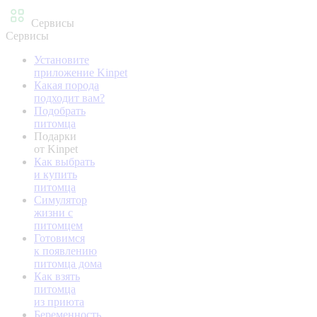
Сервисы
Сервисы
Установите
приложение Kinpet
Какая порода
подходит вам?
Подобрать
питомца
Подарки
от Kinpet
Как выбрать
и купить
питомца
Симулятор
жизни с
питомцем
Готовимся
к появлению
питомца дома
Как взять
питомца
из приюта
Беременность