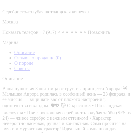
Серебристо-голубая шотландская кошечка
Москва
Показать телефон
+7 (917) ⚬⚬⚬ ⚬⚬ ⚬⚬
Позвонить
Марина
Описание
Отзывы о продавце
(0)
О породе
Советы
Описание
Ваша пушистая Защитница от грусти - принцесса Аврора! 🌟
Малышка Аврора родилась в особенный день — 23 февраля, и
её миссия — защищать вас от плохого настроения,
одиночества и хандры! 🛡️💖 🐱 О красотке: • Шотландская
вислоухая • Цвет: роскошная серебристо-голубая табби (SFS as
24) — живое серебро с нежным оттенком! • Характер:
невероятно ласковая, ручная и контактная. Сама просится на
ручки и мурчит как трактор! Идеальный компаньон для