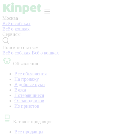
Москва
Всё о собаках
Всё о кошках
Сервисы
Поиск по статьям
Всё о собаках
Всё о кошках
Объявления
Все объявления
На продажу
В добрые руки
Вязка
Потерявшиеся
От заводчиков
Из приютов
Каталог продавцов
Все продавцы