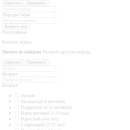
Сбросить
Применить
Породы собак
Выбрать все
Популярные
Каталог пород
Ничего не найдено
Укажите другую породу
Сбросить
Применить
Возраст
Возраст
Любой
Малыш (до 6 месяцев)
Подросток (6-11 месяцев)
Взрослеющий (1-3 года)
Взрослый (4-6 лет)
Стареющий (7-11 лет)