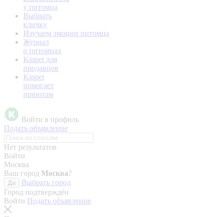
у питомца
Выбрать
кличку
Изучаем эмоции питомца
Журнал
о питомцах
Kinpet для
продавцов
Kinpet
помогает
приютам
Войти в профиль
Подать объявление
Нет результатов
Войти
Москва
Ваш город
Москва
?
Выбрать город
Да
Город подтверждён
Войти
Подать объявление