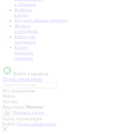
у питомца
Выбрать
кличку
Изучаем эмоции питомца
Журнал
о питомцах
Kinpet для
продавцов
Kinpet
помогает
приютам
Войти в профиль
Подать объявление
Нет результатов
Войти
Москва
Ваш город
Москва
?
Выбрать город
Да
Город подтверждён
Войти
Подать объявление