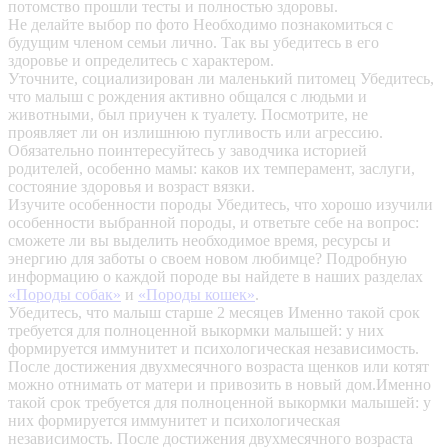
потомство прошли тесты и полностью здоровы.
Не делайте выбор по фото
Необходимо познакомиться с
будущим членом семьи лично. Так вы убедитесь в его
здоровье и определитесь с характером.
Уточните, социализирован ли маленький питомец
Убедитесь,
что малыш с рождения активно общался с людьми и
животными, был приучен к туалету. Посмотрите, не
проявляет ли он излишнюю пугливость или агрессию.
Обязательно поинтересуйтесь у заводчика историей
родителей, особенно мамы: каков их темперамент, заслуги,
состояние здоровья и возраст вязки.
Изучите особенности породы
Убедитесь, что хорошо изучили
особенности выбранной породы, и ответьте себе на вопрос:
сможете ли вы выделить необходимое время, ресурсы и
энергию для заботы о своем новом любимце? Подробную
информацию о каждой породе вы найдете в наших разделах
«Породы собак»
и
«Породы кошек»
.
Убедитесь, что малыш старше 2 месяцев
Именно такой срок
требуется для полноценной выкормки малышей: у них
формируется иммунитет и психологическая независимость.
После достижения двухмесячного возраста щенков или котят
можно отнимать от матери и привозить в новый дом.Именно
такой срок требуется для полноценной выкормки малышей: у
них формируется иммунитет и психологическая
независимость. После достижения двухмесячного возраста