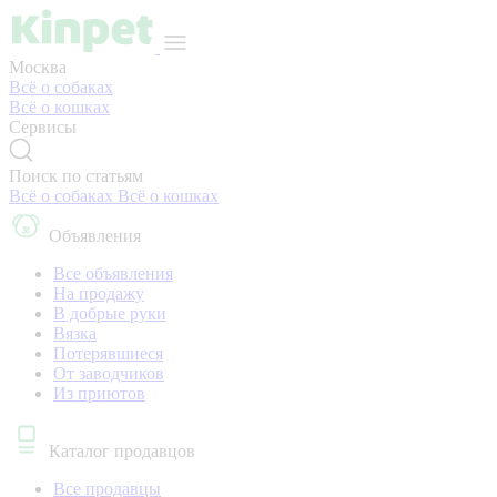
Москва
Всё о собаках
Всё о кошках
Сервисы
Поиск по статьям
Всё о собаках
Всё о кошках
Объявления
Все объявления
На продажу
В добрые руки
Вязка
Потерявшиеся
От заводчиков
Из приютов
Каталог продавцов
Все продавцы