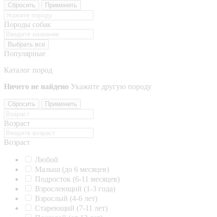
Сбросить
Применить
Породы собак
Выбрать все
Популярные
Каталог пород
Ничего не найдено
Укажите другую породу
Сбросить
Применить
Возраст
Возраст
Любой
Малыш (до 6 месяцев)
Подросток (6-11 месяцев)
Взрослеющий (1-3 года)
Взрослый (4-6 лет)
Стареющий (7-11 лет)