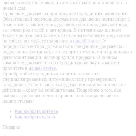
щенков или котят можно отнимать от матери и привозить в
новый дом.
Проверьте документы при покупке породистого животного
Обязательный перечень документов для щенка: ветпаспорт с
отметками о вакцинации, договор купли-продажи, метрика,
акт вязки родителей и актировка. В питомниках щенкам
также проставляют клеймо. О полном комплекте документов
на собаку вы можете прочитать в
нашей статье
.
У
породистого котика должны быть следующие документы:
родословная (метрика), ветпаспорт с отметками о прививках и
дегельминтизации, договор купли-продажи. О полном
комплекте документов на породистую кошку вы можете
прочитать в
нашей статье
.
Приобретайте породистых животных только в
специализированных питомниках или у проверенных
заводчиков. Если у вас есть подозрения на мошеннические
действия – сразу же сообщите нам.
Подробнее о том, как
выбрать здорового и чистокровного питомца, читайте в
наших статьях:
Как выбрать котенка
Как выбрать щенка
Подарки