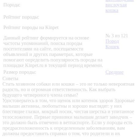
Порода:
вислоухая
кошка
Рейтинг породы:
Рейтинг породы на Kinpet
№ 3 из 121
Данный рейтинг формируется на основе
Пород
частоты упоминаний, поиска породы
Кошек
посетителями на сайте, посещаемости
объявлений и других параметрах, которые
помогают определить популярность породы на
площадке Kinpet.ru в текущий период времени.
Размер породы:
Средние
Советы
Стать хозяином собаки или кошки – это не только невероятная
радость, но и огромная ответственность. Как выбрать
будущего четвероного члена семьи?
Удостоверьтесь в том, что щенок или котенок здоров
Здоровые
малыши активны, любопытны и хорошо выглядят: у них
блестящие глазки, мокрый носик, чистая шерстка и упитанное
телосложение. Первые прививки малышам делает заводчик –
это должно быть отмечено в ветпаспорте. Если у породы есть
предрасположенность к определенным заболеваниям, вам
должны предоставить справки о том, что родители и их