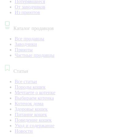
Потерявшиеся
От заводчиков
Из приютов
Каталог продавцов
Все продавцы
Заводчики
Приюты
Частные продавцы
Статьи
Все статьи
Породы кошек
Мечтаете о котенке
Выбираем котенка
Котенок дома
Здоровье кошек
Питание кошек
Поведение кошек
Уход и содержание
Новости