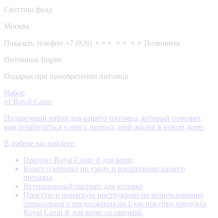
Скоттиш фолд
Москва
Показать телефон
+7 (926) ⚬⚬⚬ ⚬⚬ ⚬⚬
Позвонить
Питомник Inspire
Подарки при приобретении питомца
Набор
от Royal Canin
Подарочный набор для вашего питомца, который поможет
вам позаботиться о нем с первых дней жизни в новом доме.
В наборе вы найдете:
Продукт Royal Canin ® для котят,
Книгу о котенке по уходу и воспитанию вашего
питомца,
Ветеринарный паспорт для котенка
Простую и понятную инструкцию по использованию
специального предложения на 1-ую покупку продукта
Royal Canin ® для котят со скидкой.