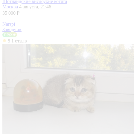
Шотландские вислоухие котята
Москва
4 августа, 21:46
35 000 ₽
Narspi
Заводчик
5
1 отзыв