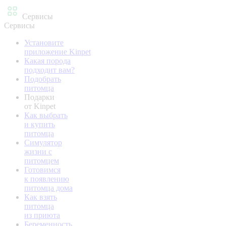
Сервисы
Сервисы
Установите
приложение Kinpet
Какая порода
подходит вам?
Подобрать
питомца
Подарки
от Kinpet
Как выбрать
и купить
питомца
Симулятор
жизни с
питомцем
Готовимся
к появлению
питомца дома
Как взять
питомца
из приюта
Беременность