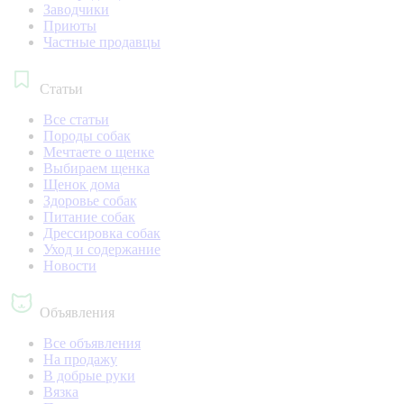
Заводчики
Приюты
Частные продавцы
Статьи
Все статьи
Породы собак
Мечтаете о щенке
Выбираем щенка
Щенок дома
Здоровье собак
Питание собак
Дрессировка собак
Уход и содержание
Новости
Объявления
Все объявления
На продажу
В добрые руки
Вязка