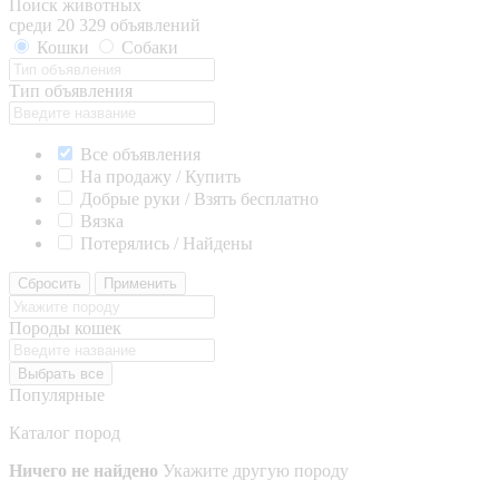
Поиск животных
среди 20 329 объявлений
Кошки
Собаки
Тип объявления
Все объявления
На продажу / Купить
Добрые руки / Взять бесплатно
Вязка
Потерялись / Найдены
Сбросить
Применить
Породы кошек
Выбрать все
Популярные
Каталог пород
Ничего не найдено
Укажите другую породу