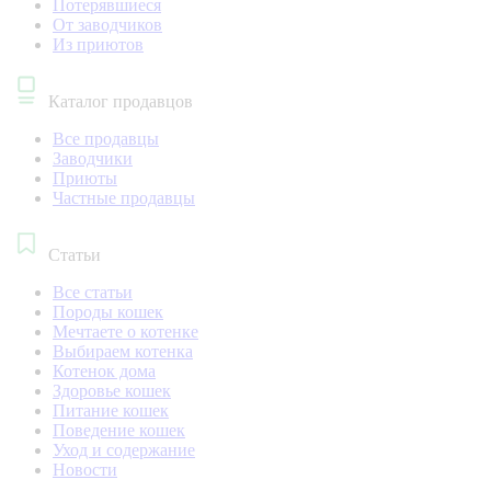
Потерявшиеся
От заводчиков
Из приютов
Каталог продавцов
Все продавцы
Заводчики
Приюты
Частные продавцы
Статьи
Все статьи
Породы кошек
Мечтаете о котенке
Выбираем котенка
Котенок дома
Здоровье кошек
Питание кошек
Поведение кошек
Уход и содержание
Новости