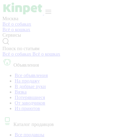
Москва
Всё о собаках
Всё о кошках
Сервисы
Поиск по статьям
Всё о собаках
Всё о кошках
Объявления
Все объявления
На продажу
В добрые руки
Вязка
Потерявшиеся
От заводчиков
Из приютов
Каталог продавцов
Все продавцы