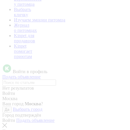
у питомца
Выбрать
кличку
Изучаем эмоции питомца
Журнал
о питомцах
Kinpet для
продавцов
Kinpet
помогает
приютам
Войти в профиль
Подать объявление
Нет результатов
Войти
Москва
Ваш город
Москва
?
Выбрать город
Да
Город подтверждён
Войти
Подать объявление