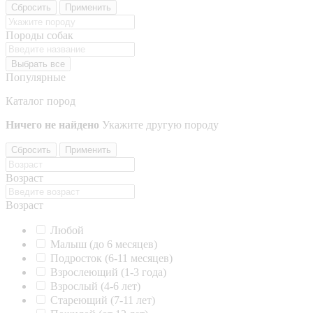
Сбросить
Применить
Породы собак
Выбрать все
Популярные
Каталог пород
Ничего не найдено
Укажите другую породу
Сбросить
Применить
Возраст
Возраст
Любой
Малыш (до 6 месяцев)
Подросток (6-11 месяцев)
Взрослеющий (1-3 года)
Взрослый (4-6 лет)
Стареющий (7-11 лет)