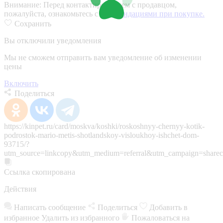
Внимание:
Перед контактированием с продавцом,
пожалуйста, ознакомьтесь с
рекомендациями при покупке.
Сохранить
Вы отключили уведомления
Мы не сможем отправить вам уведомление об изменении
цены
Включить
Поделиться
https://kinpet.ru/card/moskva/koshki/roskoshnyy-chernyy-kotik-
podrostok-mario-metis-shotlandskoy-visloukhoy-ishchet-dom-
93715/?
utm_source=linkcopy&utm_medium=referral&utm_campaign=sharec
Ссылка скопирована
Действия
Написать сообщение
Поделиться
Добавить в
избранное
Удалить из избранного
Пожаловаться на