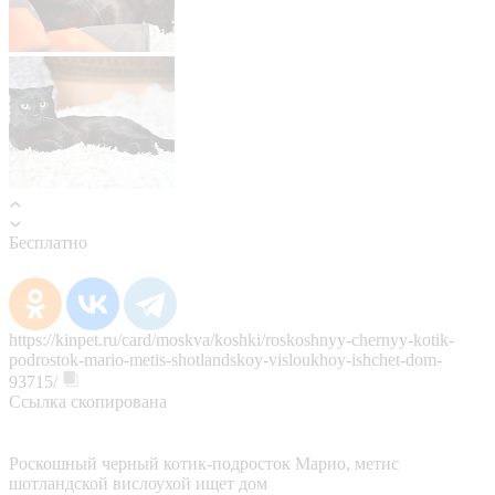
Бесплатно
https://kinpet.ru/card/moskva/koshki/roskoshnyy-chernyy-kotik-
podrostok-mario-metis-shotlandskoy-visloukhoy-ishchet-dom-
93715/
Ссылка скопирована
Роскошный черный котик-подросток Марио, метис
шотландской вислоухой ищет дом