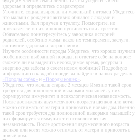
будущим членом семьи лично. Так вы убедитесь в его
здоровье и определитесь с характером.
Уточните, социализирован ли маленький питомец
Убедитесь,
что малыш с рождения активно общался с людьми и
животными, был приучен к туалету. Посмотрите, не
проявляет ли он излишнюю пугливость или агрессию.
Обязательно поинтересуйтесь у заводчика историей
родителей, особенно мамы: каков их темперамент, заслуги,
состояние здоровья и возраст вязки.
Изучите особенности породы
Убедитесь, что хорошо изучили
особенности выбранной породы, и ответьте себе на вопрос:
сможете ли вы выделить необходимое время, ресурсы и
энергию для заботы о своем новом любимце? Подробную
информацию о каждой породе вы найдете в наших разделах
«Породы собак»
и
«Породы кошек»
.
Убедитесь, что малыш старше 2 месяцев
Именно такой срок
требуется для полноценной выкормки малышей: у них
формируется иммунитет и психологическая независимость.
После достижения двухмесячного возраста щенков или котят
можно отнимать от матери и привозить в новый дом.Именно
такой срок требуется для полноценной выкормки малышей: у
них формируется иммунитет и психологическая
независимость. После достижения двухмесячного возраста
щенков или котят можно отнимать от матери и привозить в
новый дом.