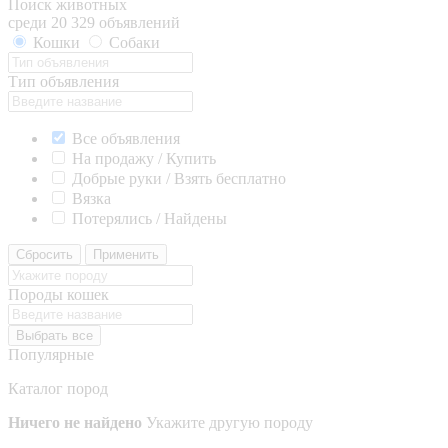
Поиск животных
среди 20 329 объявлений
Кошки
Собаки
Тип объявления
Все объявления
На продажу / Купить
Добрые руки / Взять бесплатно
Вязка
Потерялись / Найдены
Сбросить
Применить
Породы кошек
Выбрать все
Популярные
Каталог пород
Ничего не найдено
Укажите другую породу