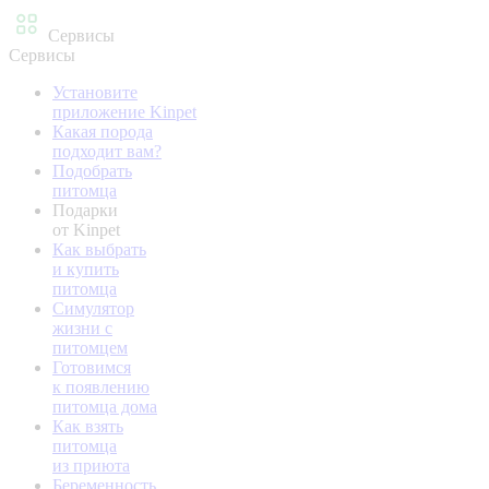
Сервисы
Сервисы
Установите
приложение Kinpet
Какая порода
подходит вам?
Подобрать
питомца
Подарки
от Kinpet
Как выбрать
и купить
питомца
Симулятор
жизни с
питомцем
Готовимся
к появлению
питомца дома
Как взять
питомца
из приюта
Беременность