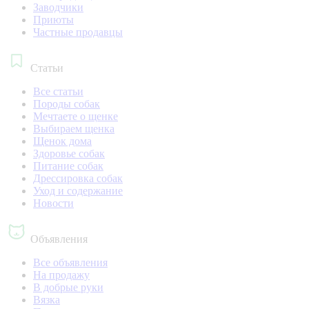
Заводчики
Приюты
Частные продавцы
Статьи
Все статьи
Породы собак
Мечтаете о щенке
Выбираем щенка
Щенок дома
Здоровье собак
Питание собак
Дрессировка собак
Уход и содержание
Новости
Объявления
Все объявления
На продажу
В добрые руки
Вязка