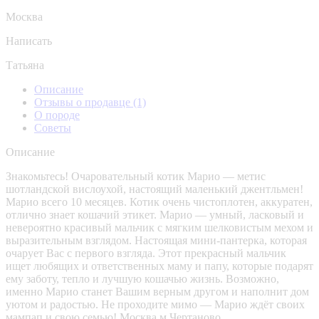
Москва
Написать
Татьяна
Описание
Отзывы о продавце
(1)
О породе
Советы
Описание
Знакомьтесь! Очаровательный котик Марио — метис
шотландской вислоухой, настоящий маленький джентльмен!
Марио всего 10 месяцев. Котик очень чистоплотен, аккуратен,
отлично знает кошачий этикет. Марио — умный, ласковый и
невероятно красивый мальчик с мягким шелковистым мехом и
выразительным взглядом. Настоящая мини-пантерка, которая
очарует Вас с первого взгляда. Этот прекрасный мальчик
ищет любящих и ответственных маму и папу, которые подарят
ему заботу, тепло и лучшую кошачью жизнь. Возможно,
именно Марио станет Вашим верным другом и наполнит дом
уютом и радостью. Не проходите мимо — Марио ждёт своих
мампап и свою семью! Москва,м.Чертаново