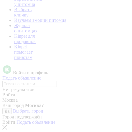
у питомца
Выбрать
кличку
Изучаем эмоции питомца
Журнал
о питомцах
Kinpet для
продавцов
Kinpet
помогает
приютам
Войти в профиль
Подать объявление
Нет результатов
Войти
Москва
Ваш город
Москва
?
Выбрать город
Да
Город подтверждён
Войти
Подать объявление