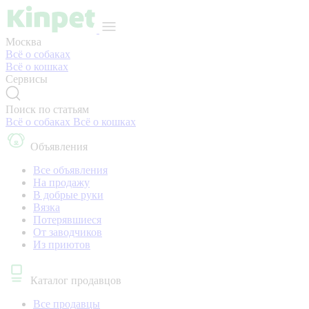
Москва
Всё о собаках
Всё о кошках
Сервисы
Поиск по статьям
Всё о собаках
Всё о кошках
Объявления
Все объявления
На продажу
В добрые руки
Вязка
Потерявшиеся
От заводчиков
Из приютов
Каталог продавцов
Все продавцы