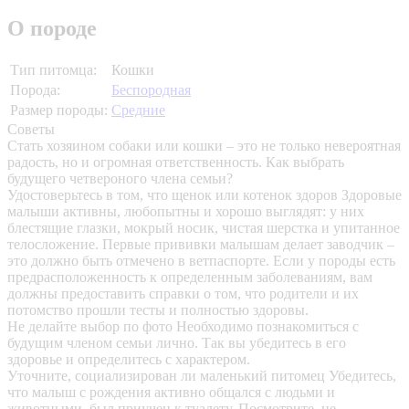
О породе
Тип питомца:
Кошки
Порода:
Беспородная
Размер породы:
Средние
Советы
Стать хозяином собаки или кошки – это не только невероятная
радость, но и огромная ответственность. Как выбрать
будущего четвероного члена семьи?
Удостоверьтесь в том, что щенок или котенок здоров
Здоровые
малыши активны, любопытны и хорошо выглядят: у них
блестящие глазки, мокрый носик, чистая шерстка и упитанное
телосложение. Первые прививки малышам делает заводчик –
это должно быть отмечено в ветпаспорте. Если у породы есть
предрасположенность к определенным заболеваниям, вам
должны предоставить справки о том, что родители и их
потомство прошли тесты и полностью здоровы.
Не делайте выбор по фото
Необходимо познакомиться с
будущим членом семьи лично. Так вы убедитесь в его
здоровье и определитесь с характером.
Уточните, социализирован ли маленький питомец
Убедитесь,
что малыш с рождения активно общался с людьми и
животными, был приучен к туалету. Посмотрите, не