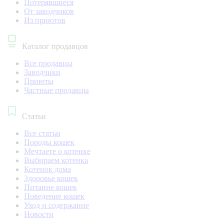
Потерявшиеся
От заводчиков
Из приютов
Каталог продавцов
Все продавцы
Заводчики
Приюты
Частные продавцы
Статьи
Все статьи
Породы кошек
Мечтаете о котенке
Выбираем котенка
Котенок дома
Здоровье кошек
Питание кошек
Поведение кошек
Уход и содержание
Новости