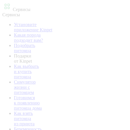
Сервисы
Сервисы
Установите
приложение Kinpet
Какая порода
подходит вам?
Подобрать
питомца
Подарки
от Kinpet
Как выбрать
и купить
питомца
Симулятор
жизни с
питомцем
Готовимся
к появлению
питомца дома
Как взять
питомца
из приюта
Беременность