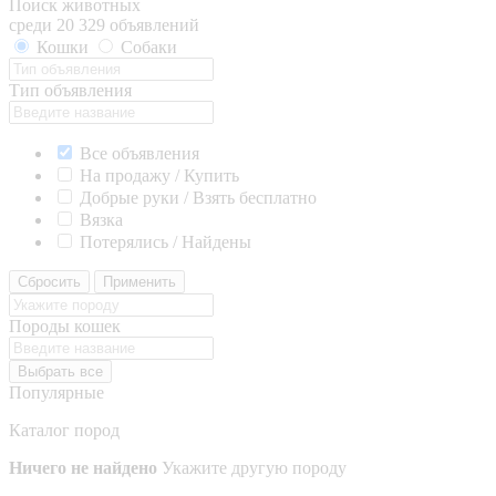
Поиск животных
среди 20 329 объявлений
Кошки
Собаки
Тип объявления
Все объявления
На продажу / Купить
Добрые руки / Взять бесплатно
Вязка
Потерялись / Найдены
Сбросить
Применить
Породы кошек
Выбрать все
Популярные
Каталог пород
Ничего не найдено
Укажите другую породу