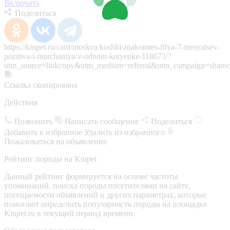
Включить
Поделиться
https://kinpet.ru/card/moskva/koshki/znakomtes-filya-7-mesyatsev-
pozitiva-i-murchaniya-v-odnom-kotyenke-118673/?
utm_source=linkcopy&utm_medium=referral&utm_campaign=sharec
Ссылка скопирована
Действия
Позвонить
Написать сообщение
Поделиться
Добавить в избранное
Удалить из избранного
Пожаловаться на объявление
Рейтинг породы на Kinpet
Данный рейтинг формируется на основе частоты
упоминаний, поиска породы посетителями на сайте,
посещаемости объявлений и других параметрах, которые
помогают определить популярность породы на площадке
Kinpet.ru в текущий период времени.