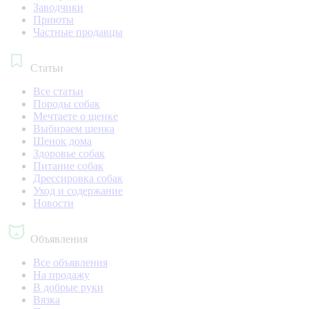
Заводчики
Приюты
Частные продавцы
Статьи
Все статьи
Породы собак
Мечтаете о щенке
Выбираем щенка
Щенок дома
Здоровье собак
Питание собак
Дрессировка собак
Уход и содержание
Новости
Объявления
Все объявления
На продажу
В добрые руки
Вязка