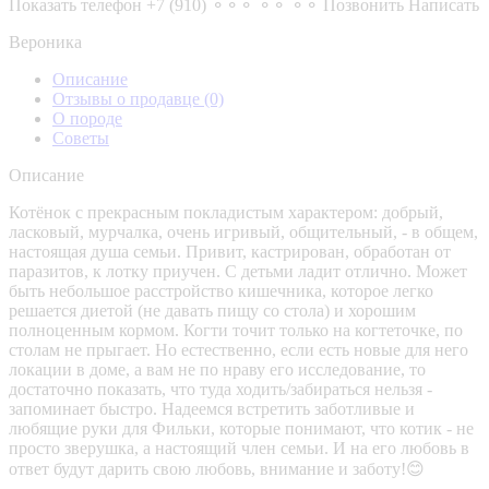
Показать телефон
+7 (910) ⚬⚬⚬ ⚬⚬ ⚬⚬
Позвонить
Написать
Вероника
Описание
Отзывы о продавце
(0)
О породе
Советы
Описание
Котёнок с прекрасным покладистым характером: добрый,
ласковый, мурчалка, очень игривый, общительный, - в общем,
настоящая душа семьи. Привит, кастрирован, обработан от
паразитов, к лотку приучен. С детьми ладит отлично. Может
быть небольшое расстройство кишечника, которое легко
решается диетой (не давать пищу со стола) и хорошим
полноценным кормом. Когти точит только на когтеточке, по
столам не прыгает. Но естественно, если есть новые для него
локации в доме, а вам не по нраву его исследование, то
достаточно показать, что туда ходить/забираться нельзя -
запоминает быстро. Надеемся встретить заботливые и
любящие руки для Фильки, которые понимают, что котик - не
просто зверушка, а настоящий член семьи. И на его любовь в
ответ будут дарить свою любовь, внимание и заботу!😊