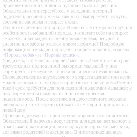
проявляет ли он излишнюю пугливость или агрессию.
Обязательно поинтересуйтесь у заводчика историей
родителей, особенно мамы: каков их темперамент, заслуги,
состояние здоровья и возраст вязки.
Изучите особенности породы
Убедитесь, что хорошо изучили
особенности выбранной породы, и ответьте себе на вопрос:
сможете ли вы выделить необходимое время, ресурсы и
энергию для заботы о своем новом любимце? Подробную
информацию о каждой породе вы найдете в наших разделах
«Породы собак»
и
«Породы кошек»
.
Убедитесь, что малыш старше 2 месяцев
Именно такой срок
требуется для полноценной выкормки малышей: у них
формируется иммунитет и психологическая независимость.
После достижения двухмесячного возраста щенков или котят
можно отнимать от матери и привозить в новый дом.Именно
такой срок требуется для полноценной выкормки малышей: у
них формируется иммунитет и психологическая
независимость. После достижения двухмесячного возраста
щенков или котят можно отнимать от матери и привозить в
новый дом.
Проверьте документы при покупке породистого животного
Обязательный перечень документов для щенка: ветпаспорт с
отметками о вакцинации, договор купли-продажи, метрика,
акт вязки родителей и актировка. В питомниках щенкам