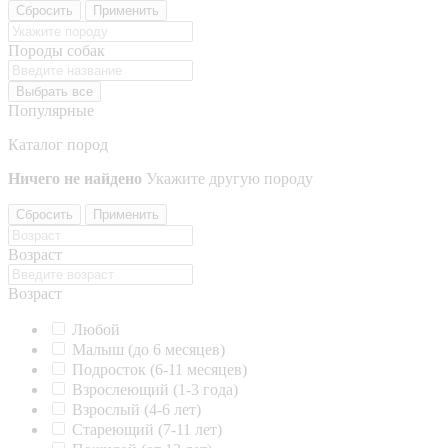
Сбросить
Применить
Породы собак
Выбрать все
Популярные
Каталог пород
Ничего не найдено
Укажите другую породу
Сбросить
Применить
Возраст
Возраст
Любой
Малыш (до 6 месяцев)
Подросток (6-11 месяцев)
Взрослеющий (1-3 года)
Взрослый (4-6 лет)
Стареющий (7-11 лет)