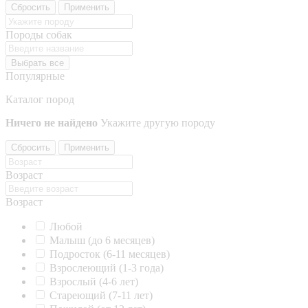
Сбросить
Применить
Породы собак
Выбрать все
Популярные
Каталог пород
Ничего не найдено
Укажите другую породу
Сбросить
Применить
Возраст
Возраст
Любой
Малыш (до 6 месяцев)
Подросток (6-11 месяцев)
Взрослеющий (1-3 года)
Взрослый (4-6 лет)
Стареющий (7-11 лет)