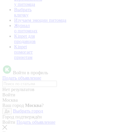
у питомца
Выбрать
кличку
Изучаем эмоции питомца
Журнал
о питомцах
Kinpet для
продавцов
Kinpet
помогает
приютам
Войти в профиль
Подать объявление
Нет результатов
Войти
Москва
Ваш город
Москва
?
Выбрать город
Да
Город подтверждён
Войти
Подать объявление