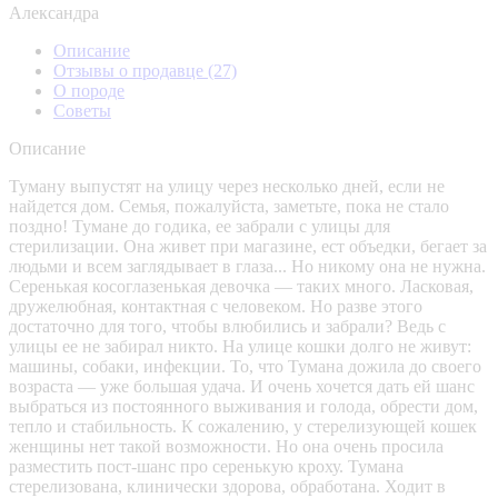
Александра
Описание
Отзывы о продавце
(27)
О породе
Советы
Описание
Туману выпустят на улицу через несколько дней, если не
найдется дом. Семья, пожалуйста, заметьте, пока не стало
поздно! Тумане до годика, ее забрали с улицы для
стерилизации. Она живет при магазине, ест объедки, бегает за
людьми и всем заглядывает в глаза... Но никому она не нужна.
Серенькая косоглазенькая девочка — таких много. Ласковая,
дружелюбная, контактная с человеком. Но разве этого
достаточно для того, чтобы влюбились и забрали? Ведь с
улицы ее не забирал никто. На улице кошки долго не живут:
машины, собаки, инфекции. То, что Тумана дожила до своего
возраста — уже большая удача. И очень хочется дать ей шанс
выбраться из постоянного выживания и голода, обрести дом,
тепло и стабильность. К сожалению, у стерелизующей кошек
женщины нет такой возможности. Но она очень просила
разместить пост-шанс про серенькую кроху. Тумана
стерелизована, клинически здорова, обработана. Ходит в