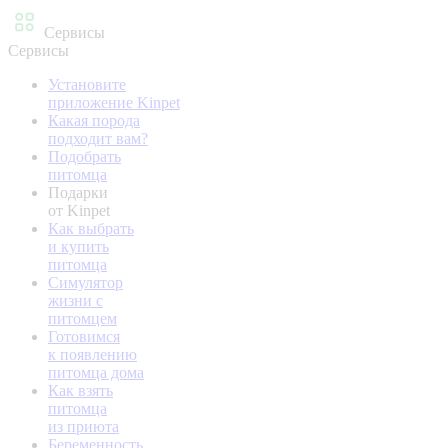
Сервисы
Сервисы
Установите
приложение Kinpet
Какая порода
подходит вам?
Подобрать
питомца
Подарки
от Kinpet
Как выбрать
и купить
питомца
Симулятор
жизни с
питомцем
Готовимся
к появлению
питомца дома
Как взять
питомца
из приюта
Беременность