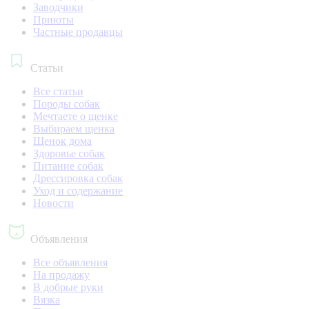
Заводчики
Приюты
Частные продавцы
Статьи
Все статьи
Породы собак
Мечтаете о щенке
Выбираем щенка
Щенок дома
Здоровье собак
Питание собак
Дрессировка собак
Уход и содержание
Новости
Объявления
Все объявления
На продажу
В добрые руки
Вязка