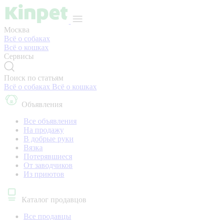
Москва
Всё о собаках
Всё о кошках
Сервисы
Поиск по статьям
Всё о собаках
Всё о кошках
Объявления
Все объявления
На продажу
В добрые руки
Вязка
Потерявшиеся
От заводчиков
Из приютов
Каталог продавцов
Все продавцы