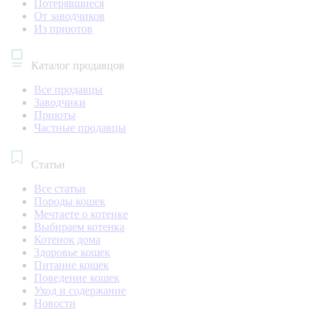
Потерявшиеся
От заводчиков
Из приютов
Каталог продавцов
Все продавцы
Заводчики
Приюты
Частные продавцы
Статьи
Все статьи
Породы кошек
Мечтаете о котенке
Выбираем котенка
Котенок дома
Здоровье кошек
Питание кошек
Поведение кошек
Уход и содержание
Новости