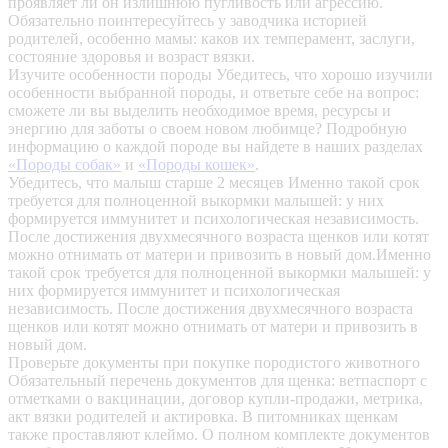
проявляет ли он излишнюю пугливость или агрессию.
Обязательно поинтересуйтесь у заводчика историей
родителей, особенно мамы: каков их темперамент, заслуги,
состояние здоровья и возраст вязки.
Изучите особенности породы
Убедитесь, что хорошо изучили
особенности выбранной породы, и ответьте себе на вопрос:
сможете ли вы выделить необходимое время, ресурсы и
энергию для заботы о своем новом любимце? Подробную
информацию о каждой породе вы найдете в наших разделах
«Породы собак»
и
«Породы кошек»
.
Убедитесь, что малыш старше 2 месяцев
Именно такой срок
требуется для полноценной выкормки малышей: у них
формируется иммунитет и психологическая независимость.
После достижения двухмесячного возраста щенков или котят
можно отнимать от матери и привозить в новый дом.Именно
такой срок требуется для полноценной выкормки малышей: у
них формируется иммунитет и психологическая
независимость. После достижения двухмесячного возраста
щенков или котят можно отнимать от матери и привозить в
новый дом.
Проверьте документы при покупке породистого животного
Обязательный перечень документов для щенка: ветпаспорт с
отметками о вакцинации, договор купли-продажи, метрика,
акт вязки родителей и актировка. В питомниках щенкам
также проставляют клеймо. О полном комплекте документов