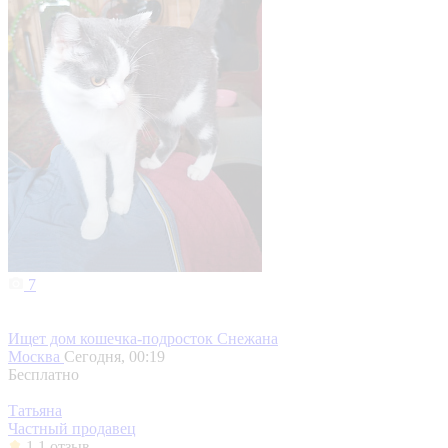
7
Ищет дом кошечка-подросток Снежана
Москва
Сегодня, 00:19
Бесплатно
Татьяна
Частный продавец
1
1 отзыв