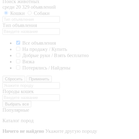
Поиск животных
среди 20 329 объявлений
Кошки
Собаки
Тип объявления
Все объявления
На продажу / Купить
Добрые руки / Взять бесплатно
Вязка
Потерялись / Найдены
Сбросить
Применить
Породы кошек
Выбрать все
Популярные
Каталог пород
Ничего не найдено
Укажите другую породу