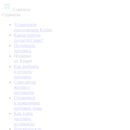
Сервисы
Сервисы
Установите
приложение Kinpet
Какая порода
подходит вам?
Подобрать
питомца
Подарки
от Kinpet
Как выбрать
и купить
питомца
Симулятор
жизни с
питомцем
Готовимся
к появлению
питомца дома
Как взять
питомца
из приюта
Беременность