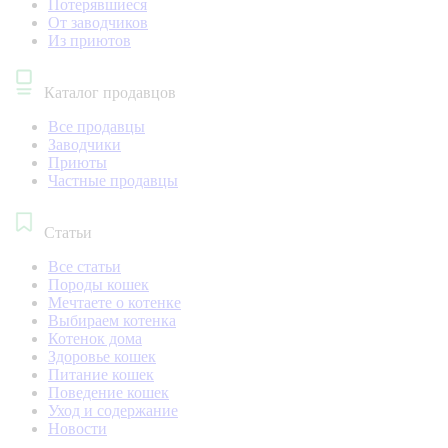
Потерявшиеся
От заводчиков
Из приютов
Каталог продавцов
Все продавцы
Заводчики
Приюты
Частные продавцы
Статьи
Все статьи
Породы кошек
Мечтаете о котенке
Выбираем котенка
Котенок дома
Здоровье кошек
Питание кошек
Поведение кошек
Уход и содержание
Новости