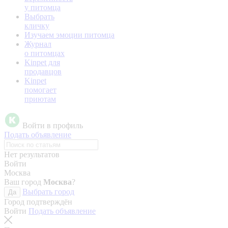
у питомца
Выбрать
кличку
Изучаем эмоции питомца
Журнал
о питомцах
Kinpet для
продавцов
Kinpet
помогает
приютам
Войти в профиль
Подать объявление
Нет результатов
Войти
Москва
Ваш город
Москва
?
Выбрать город
Да
Город подтверждён
Войти
Подать объявление