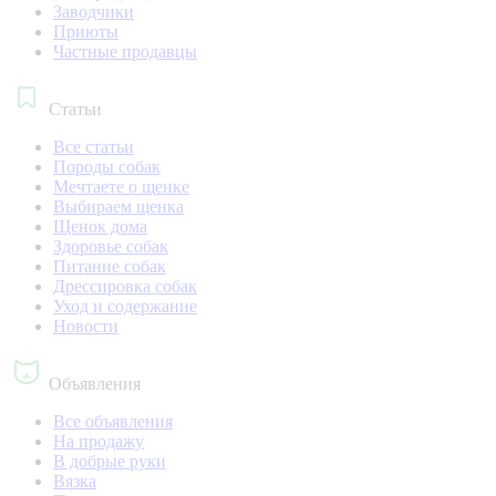
Заводчики
Приюты
Частные продавцы
Статьи
Все статьи
Породы собак
Мечтаете о щенке
Выбираем щенка
Щенок дома
Здоровье собак
Питание собак
Дрессировка собак
Уход и содержание
Новости
Объявления
Все объявления
На продажу
В добрые руки
Вязка