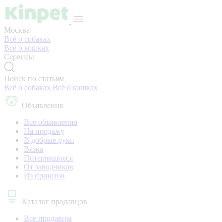
Москва
Всё о собаках
Всё о кошках
Сервисы
Поиск по статьям
Всё о собаках
Всё о кошках
Объявления
Все объявления
На продажу
В добрые руки
Вязка
Потерявшиеся
От заводчиков
Из приютов
Каталог продавцов
Все продавцы