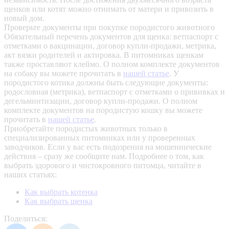
щенков или котят можно отнимать от матери и привозить в
новый дом.
Проверьте документы при покупке породистого животного
Обязательный перечень документов для щенка: ветпаспорт с
отметками о вакцинации, договор купли-продажи, метрика,
акт вязки родителей и актировка. В питомниках щенкам
также проставляют клеймо. О полном комплекте документов
на собаку вы можете прочитать в
нашей статье
.
У
породистого котика должны быть следующие документы:
родословная (метрика), ветпаспорт с отметками о прививках и
дегельминтизации, договор купли-продажи. О полном
комплекте документов на породистую кошку вы можете
прочитать в
нашей статье
.
Приобретайте породистых животных только в
специализированных питомниках или у проверенных
заводчиков. Если у вас есть подозрения на мошеннические
действия – сразу же сообщите нам.
Подробнее о том, как
выбрать здорового и чистокровного питомца, читайте в
наших статьях:
Как выбрать котенка
Как выбрать щенка
Поделиться: