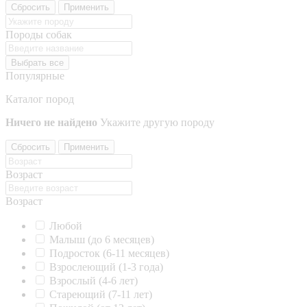
Сбросить
Применить
Породы собак
Выбрать все
Популярные
Каталог пород
Ничего не найдено
Укажите другую породу
Сбросить
Применить
Возраст
Возраст
Любой
Малыш (до 6 месяцев)
Подросток (6-11 месяцев)
Взрослеющий (1-3 года)
Взрослый (4-6 лет)
Стареющий (7-11 лет)