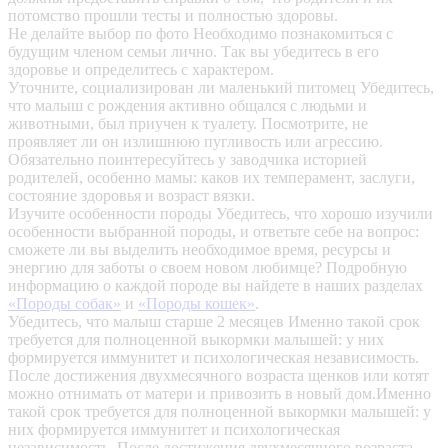
потомство прошли тесты и полностью здоровы.
Не делайте выбор по фото
Необходимо познакомиться с
будущим членом семьи лично. Так вы убедитесь в его
здоровье и определитесь с характером.
Уточните, социализирован ли маленький питомец
Убедитесь,
что малыш с рождения активно общался с людьми и
животными, был приучен к туалету. Посмотрите, не
проявляет ли он излишнюю пугливость или агрессию.
Обязательно поинтересуйтесь у заводчика историей
родителей, особенно мамы: каков их темперамент, заслуги,
состояние здоровья и возраст вязки.
Изучите особенности породы
Убедитесь, что хорошо изучили
особенности выбранной породы, и ответьте себе на вопрос:
сможете ли вы выделить необходимое время, ресурсы и
энергию для заботы о своем новом любимце? Подробную
информацию о каждой породе вы найдете в наших разделах
«Породы собак»
и
«Породы кошек»
.
Убедитесь, что малыш старше 2 месяцев
Именно такой срок
требуется для полноценной выкормки малышей: у них
формируется иммунитет и психологическая независимость.
После достижения двухмесячного возраста щенков или котят
можно отнимать от матери и привозить в новый дом.Именно
такой срок требуется для полноценной выкормки малышей: у
них формируется иммунитет и психологическая
независимость. После достижения двухмесячного возраста