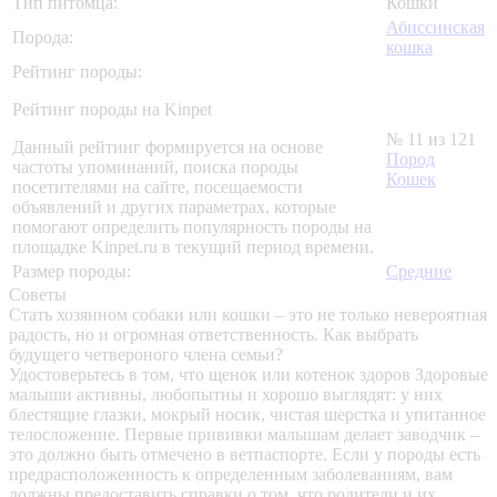
Тип питомца:
Кошки
Абиссинская
Порода:
кошка
Рейтинг породы:
Рейтинг породы на Kinpet
№ 11 из 121
Данный рейтинг формируется на основе
Пород
частоты упоминаний, поиска породы
Кошек
посетителями на сайте, посещаемости
объявлений и других параметрах, которые
помогают определить популярность породы на
площадке Kinpet.ru в текущий период времени.
Размер породы:
Средние
Советы
Стать хозяином собаки или кошки – это не только невероятная
радость, но и огромная ответственность. Как выбрать
будущего четвероного члена семьи?
Удостоверьтесь в том, что щенок или котенок здоров
Здоровые
малыши активны, любопытны и хорошо выглядят: у них
блестящие глазки, мокрый носик, чистая шерстка и упитанное
телосложение. Первые прививки малышам делает заводчик –
это должно быть отмечено в ветпаспорте. Если у породы есть
предрасположенность к определенным заболеваниям, вам
должны предоставить справки о том, что родители и их