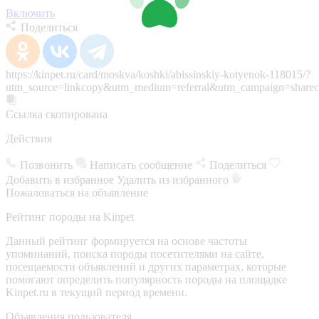
Включить
Поделиться
https://kinpet.ru/card/moskva/koshki/abissinskiy-kotyenok-118015/?
utm_source=linkcopy&utm_medium=referral&utm_campaign=sharec
Ссылка скопирована
Действия
Позвонить
Написать сообщение
Поделиться
Добавить в избранное
Удалить из избранного
Пожаловаться на объявление
Рейтинг породы на Kinpet
Данный рейтинг формируется на основе частоты
упоминаний, поиска породы посетителями на сайте,
посещаемости объявлений и других параметрах, которые
помогают определить популярность породы на площадке
Kinpet.ru в текущий период времени.
Объявления пользователя