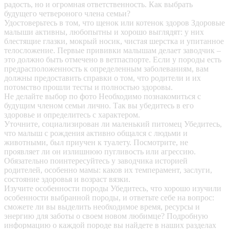
радость, но и огромная ответственность. Как выбрать
будущего четвероного члена семьи?
Удостоверьтесь в том, что щенок или котенок здоров
Здоровые
малыши активны, любопытны и хорошо выглядят: у них
блестящие глазки, мокрый носик, чистая шерстка и упитанное
телосложение. Первые прививки малышам делает заводчик –
это должно быть отмечено в ветпаспорте. Если у породы есть
предрасположенность к определенным заболеваниям, вам
должны предоставить справки о том, что родители и их
потомство прошли тесты и полностью здоровы.
Не делайте выбор по фото
Необходимо познакомиться с
будущим членом семьи лично. Так вы убедитесь в его
здоровье и определитесь с характером.
Уточните, социализирован ли маленький питомец
Убедитесь,
что малыш с рождения активно общался с людьми и
животными, был приучен к туалету. Посмотрите, не
проявляет ли он излишнюю пугливость или агрессию.
Обязательно поинтересуйтесь у заводчика историей
родителей, особенно мамы: каков их темперамент, заслуги,
состояние здоровья и возраст вязки.
Изучите особенности породы
Убедитесь, что хорошо изучили
особенности выбранной породы, и ответьте себе на вопрос:
сможете ли вы выделить необходимое время, ресурсы и
энергию для заботы о своем новом любимце? Подробную
информацию о каждой породе вы найдете в наших разделах