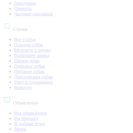
Заводчики
Приюты
Частные продавцы
Статьи
Все статьи
Породы собак
Мечтаете о щенке
Выбираем щенка
Щенок дома
Здоровье собак
Питание собак
Дрессировка собак
Уход и содержание
Новости
Объявления
Все объявления
На продажу
В добрые руки
Вязка