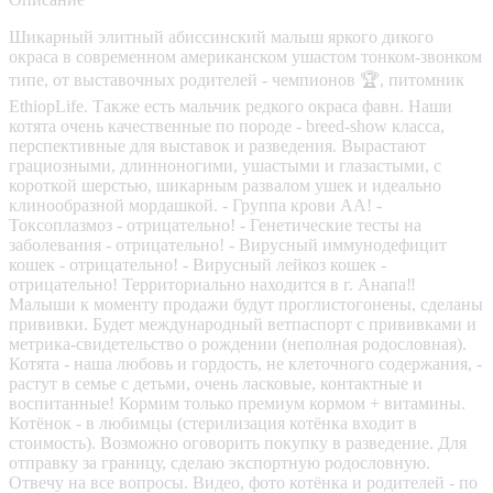
Шикарный элитный абиссинский малыш яркого дикого
окраса в современном американском ушастом тонком-звонком
типе, от выставочных родителей - чемпионов 🏆, питомник
EthiopLife. Также есть мальчик редкого окраса фавн. Наши
котята очень качественные по породе - breed-show класса,
перспективные для выставок и разведения. Вырастают
грациозными, длинноногими, ушастыми и глазастыми, с
короткой шерстью, шикарным развалом ушек и идеально
клинообразной мордашкой. - Группа крови АА! -
Токсоплазмоз - отрицательно! - Генетические тесты на
заболевания - отрицательно! - Вирусный иммунодефицит
кошек - отрицательно! - Вирусный лейкоз кошек -
отрицательно! Территориально находится в г. Анапа‼️
Малыши к моменту продажи будут проглистогонены, сделаны
прививки. Будет международный ветпаспорт с прививками и
метрика-свидетельство о рождении (неполная родословная).
Котята - наша любовь и гордость, не клеточного содержания, -
растут в семье с детьми, очень ласковые, контактные и
воспитанные! Кормим только премиум кормом + витамины.
Котёнок - в любимцы (стерилизация котёнка входит в
стоимость). Возможно оговорить покупку в разведение. Для
отправку за границу, сделаю экспортную родословную.
Отвечу на все вопросы. Видео, фото котёнка и родителей - по