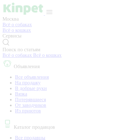
Москва
Всё о собаках
Всё о кошках
Сервисы
Поиск по статьям
Всё о собаках
Всё о кошках
Объявления
Все объявления
На продажу
В добрые руки
Вязка
Потерявшиеся
От заводчиков
Из приютов
Каталог продавцов
Все продавцы