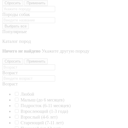
Сбросить
Применить
Породы собак
Выбрать все
Популярные
Каталог пород
Ничего не найдено
Укажите другую породу
Сбросить
Применить
Возраст
Возраст
Любой
Малыш (до 6 месяцев)
Подросток (6-11 месяцев)
Взрослеющий (1-3 года)
Взрослый (4-6 лет)
Стареющий (7-11 лет)