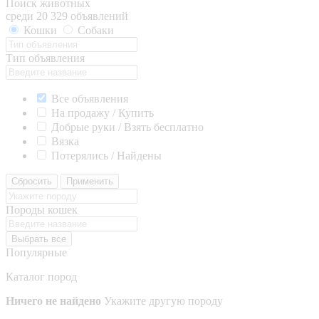
Поиск животных
среди 20 329 объявлений
Кошки
Собаки
Тип объявления
Все объявления
На продажу / Купить
Добрые руки / Взять бесплатно
Вязка
Потерялись / Найдены
Сбросить
Применить
Породы кошек
Выбрать все
Популярные
Каталог пород
Ничего не найдено
Укажите другую породу