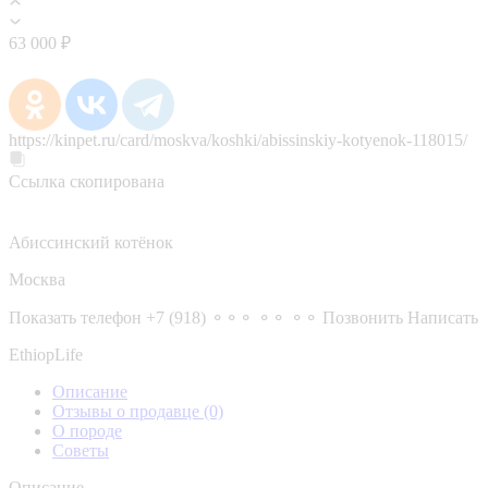
63 000 ₽
https://kinpet.ru/card/moskva/koshki/abissinskiy-kotyenok-118015/
Ссылка скопирована
Абиссинский котёнок
Москва
Показать телефон
+7 (918) ⚬⚬⚬ ⚬⚬ ⚬⚬
Позвонить
Написать
EthiopLife
Описание
Отзывы о продавце
(0)
О породе
Советы
Описание