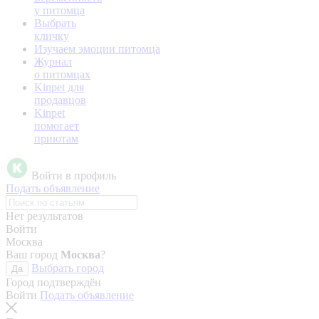
у питомца
Выбрать
кличку
Изучаем эмоции питомца
Журнал
о питомцах
Kinpet для
продавцов
Kinpet
помогает
приютам
Войти в профиль
Подать объявление
Нет результатов
Войти
Москва
Ваш город
Москва
?
Выбрать город
Да
Город подтверждён
Войти
Подать объявление