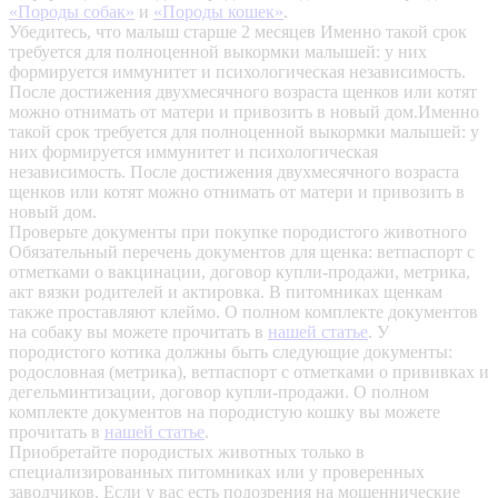
«Породы собак»
и
«Породы кошек»
.
Убедитесь, что малыш старше 2 месяцев
Именно такой срок
требуется для полноценной выкормки малышей: у них
формируется иммунитет и психологическая независимость.
После достижения двухмесячного возраста щенков или котят
можно отнимать от матери и привозить в новый дом.Именно
такой срок требуется для полноценной выкормки малышей: у
них формируется иммунитет и психологическая
независимость. После достижения двухмесячного возраста
щенков или котят можно отнимать от матери и привозить в
новый дом.
Проверьте документы при покупке породистого животного
Обязательный перечень документов для щенка: ветпаспорт с
отметками о вакцинации, договор купли-продажи, метрика,
акт вязки родителей и актировка. В питомниках щенкам
также проставляют клеймо. О полном комплекте документов
на собаку вы можете прочитать в
нашей статье
.
У
породистого котика должны быть следующие документы:
родословная (метрика), ветпаспорт с отметками о прививках и
дегельминтизации, договор купли-продажи. О полном
комплекте документов на породистую кошку вы можете
прочитать в
нашей статье
.
Приобретайте породистых животных только в
специализированных питомниках или у проверенных
заводчиков. Если у вас есть подозрения на мошеннические