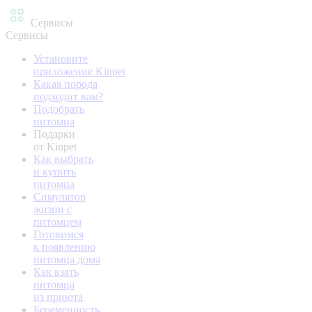
Сервисы
Сервисы
Установите
приложение Kinpet
Какая порода
подходит вам?
Подобрать
питомца
Подарки
от Kinpet
Как выбрать
и купить
питомца
Симулятор
жизни с
питомцем
Готовимся
к появлению
питомца дома
Как взять
питомца
из приюта
Беременность