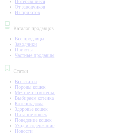
Потерявшиеся
От заводчиков
Из приютов
Каталог продавцов
Все продавцы
Заводчики
Приюты
Частные продавцы
Статьи
Все статьи
Породы кошек
Мечтаете о котенке
Выбираем котенка
Котенок дома
Здоровье кошек
Питание кошек
Поведение кошек
Уход и содержание
Новости