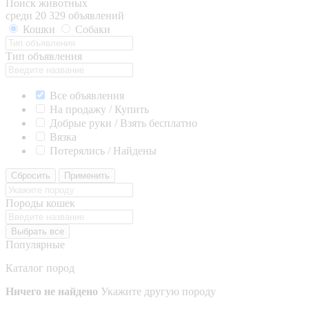
Поиск животных
среди 20 329 объявлений
Кошки
Собаки
Тип объявления
Все объявления
На продажу / Купить
Добрые руки / Взять бесплатно
Вязка
Потерялись / Найдены
Сбросить
Применить
Породы кошек
Выбрать все
Популярные
Каталог пород
Ничего не найдено
Укажите другую породу