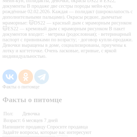
Мейн-кун, полидакты, девочки, окрасы DS22 и ES22,
документы В продаже две сестры породы мейн-кун,
рождённые 02.02.2026. Каждая — полидакт (широколапость с
дополнительными пальцами). Окрасы редкие, дымчатые
мраморные: 🐱DS22 — красный дым с мраморным рисунком
🐱ES22 — кремовый дым с мраморным рисунком В пакет
документов входит: · метрика (родословная); · ветеринарный
паспорт с прививками по возрасту; · договор купли-продажи.
Девочки выращены в доме, социализированы, приучены к
лотку и когтеточке. Очень ласковые, игривые, с яркой
индивидуальностью.
Факты о питомце
Факты о питомце
Пол:
Девочка
Возраст:
6 месяцев 7 дней
Напишите продавцу
Спросите продавца
Задайте вопросы, которые вас интересуют