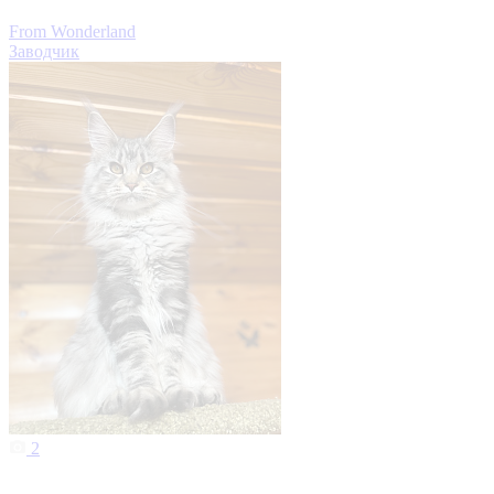
From Wonderland
Заводчик
2