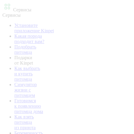
Сервисы
Сервисы
Установите
приложение Kinpet
Какая порода
подходит вам?
Подобрать
питомца
Подарки
от Kinpet
Как выбрать
и купить
питомца
Симулятор
жизни с
питомцем
Готовимся
к появлению
питомца дома
Как взять
питомца
из приюта
Беременность