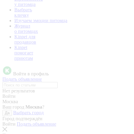
у питомца
Выбрать
кличку
Изучаем эмоции питомца
Журнал
о питомцах
Kinpet для
продавцов
Kinpet
помогает
приютам
Войти в профиль
Подать объявление
Нет результатов
Войти
Москва
Ваш город
Москва
?
Выбрать город
Да
Город подтверждён
Войти
Подать объявление