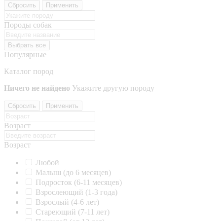
Сбросить
Применить
Породы собак
Выбрать все
Популярные
Каталог пород
Ничего не найдено
Укажите другую породу
Сбросить
Применить
Возраст
Возраст
Любой
Малыш (до 6 месяцев)
Подросток (6-11 месяцев)
Взрослеющий (1-3 года)
Взрослый (4-6 лет)
Стареющий (7-11 лет)