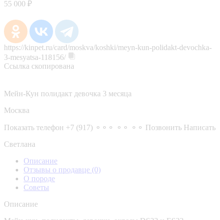
55 000 ₽
https://kinpet.ru/card/moskva/koshki/meyn-kun-polidakt-devochka-
3-mesyatsa-118156/
Ссылка скопирована
Мейн-Кун полидакт девочка 3 месяца
Москва
Показать телефон
+7 (917) ⚬⚬⚬ ⚬⚬ ⚬⚬
Позвонить
Написать
Светлана
Описание
Отзывы о продавце
(0)
О породе
Советы
Описание