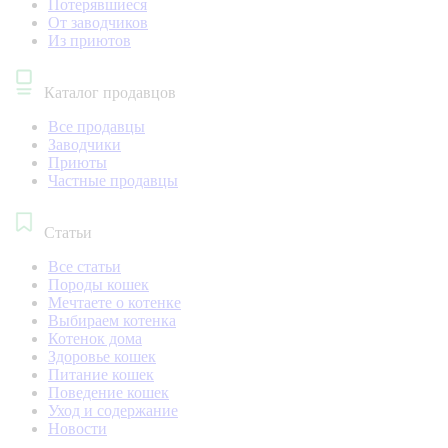
Потерявшиеся
От заводчиков
Из приютов
Каталог продавцов
Все продавцы
Заводчики
Приюты
Частные продавцы
Статьи
Все статьи
Породы кошек
Мечтаете о котенке
Выбираем котенка
Котенок дома
Здоровье кошек
Питание кошек
Поведение кошек
Уход и содержание
Новости