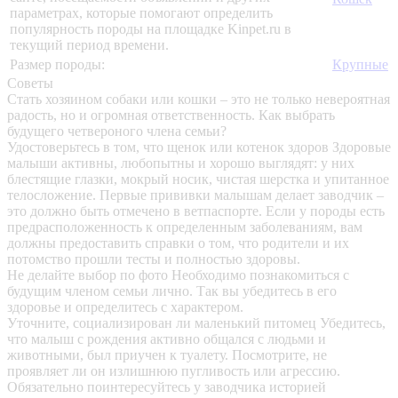
параметрах, которые помогают определить
популярность породы на площадке Kinpet.ru в
текущий период времени.
Размер породы:
Крупные
Советы
Стать хозяином собаки или кошки – это не только невероятная
радость, но и огромная ответственность. Как выбрать
будущего четвероного члена семьи?
Удостоверьтесь в том, что щенок или котенок здоров
Здоровые
малыши активны, любопытны и хорошо выглядят: у них
блестящие глазки, мокрый носик, чистая шерстка и упитанное
телосложение. Первые прививки малышам делает заводчик –
это должно быть отмечено в ветпаспорте. Если у породы есть
предрасположенность к определенным заболеваниям, вам
должны предоставить справки о том, что родители и их
потомство прошли тесты и полностью здоровы.
Не делайте выбор по фото
Необходимо познакомиться с
будущим членом семьи лично. Так вы убедитесь в его
здоровье и определитесь с характером.
Уточните, социализирован ли маленький питомец
Убедитесь,
что малыш с рождения активно общался с людьми и
животными, был приучен к туалету. Посмотрите, не
проявляет ли он излишнюю пугливость или агрессию.
Обязательно поинтересуйтесь у заводчика историей