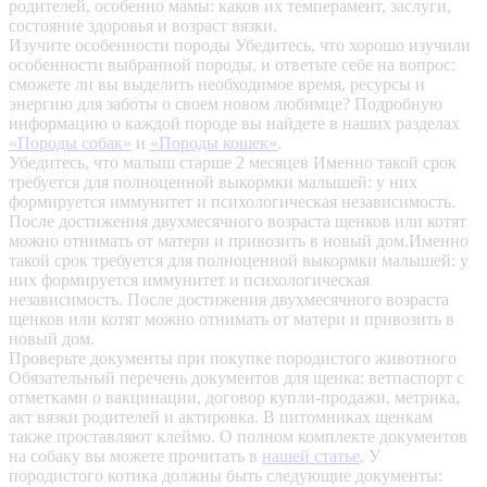
родителей, особенно мамы: каков их темперамент, заслуги,
состояние здоровья и возраст вязки.
Изучите особенности породы
Убедитесь, что хорошо изучили
особенности выбранной породы, и ответьте себе на вопрос:
сможете ли вы выделить необходимое время, ресурсы и
энергию для заботы о своем новом любимце? Подробную
информацию о каждой породе вы найдете в наших разделах
«Породы собак»
и
«Породы кошек»
.
Убедитесь, что малыш старше 2 месяцев
Именно такой срок
требуется для полноценной выкормки малышей: у них
формируется иммунитет и психологическая независимость.
После достижения двухмесячного возраста щенков или котят
можно отнимать от матери и привозить в новый дом.Именно
такой срок требуется для полноценной выкормки малышей: у
них формируется иммунитет и психологическая
независимость. После достижения двухмесячного возраста
щенков или котят можно отнимать от матери и привозить в
новый дом.
Проверьте документы при покупке породистого животного
Обязательный перечень документов для щенка: ветпаспорт с
отметками о вакцинации, договор купли-продажи, метрика,
акт вязки родителей и актировка. В питомниках щенкам
также проставляют клеймо. О полном комплекте документов
на собаку вы можете прочитать в
нашей статье
.
У
породистого котика должны быть следующие документы: