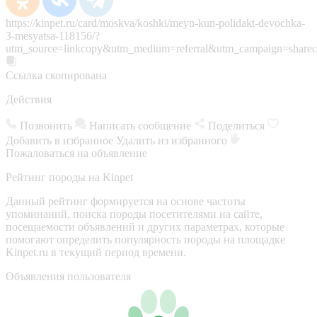
https://kinpet.ru/card/moskva/koshki/meyn-kun-polidakt-devochka-
3-mesyatsa-118156/?
utm_source=linkcopy&utm_medium=referral&utm_campaign=sharec
Ссылка скопирована
Действия
Позвонить
Написать сообщение
Поделиться
Добавить в избранное
Удалить из избранного
Пожаловаться на объявление
Рейтинг породы на Kinpet
Данный рейтинг формируется на основе частоты
упоминаний, поиска породы посетителями на сайте,
посещаемости объявлений и других параметрах, которые
помогают определить популярность породы на площадке
Kinpet.ru в текущий период времени.
Объявления пользователя