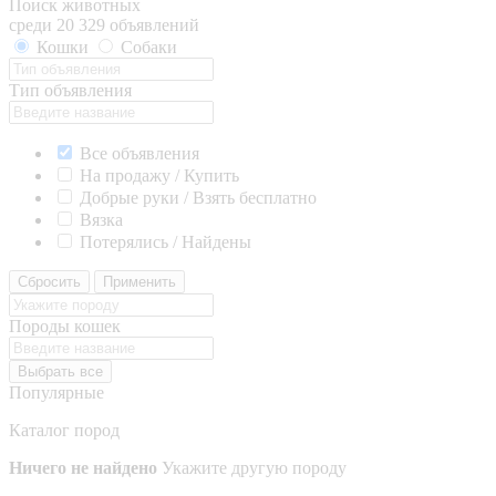
Поиск животных
среди 20 329 объявлений
Кошки
Собаки
Тип объявления
Все объявления
На продажу / Купить
Добрые руки / Взять бесплатно
Вязка
Потерялись / Найдены
Сбросить
Применить
Породы кошек
Выбрать все
Популярные
Каталог пород
Ничего не найдено
Укажите другую породу