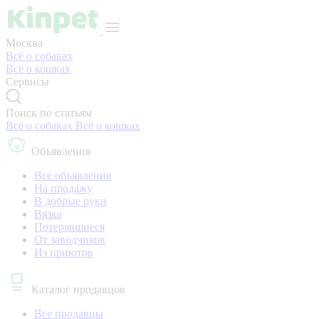
Москва
Всё о собаках
Всё о кошках
Сервисы
Поиск по статьям
Всё о собаках
Всё о кошках
Объявления
Все объявления
На продажу
В добрые руки
Вязка
Потерявшиеся
От заводчиков
Из приютов
Каталог продавцов
Все продавцы