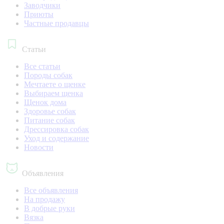
Заводчики
Приюты
Частные продавцы
Статьи
Все статьи
Породы собак
Мечтаете о щенке
Выбираем щенка
Щенок дома
Здоровье собак
Питание собак
Дрессировка собак
Уход и содержание
Новости
Объявления
Все объявления
На продажу
В добрые руки
Вязка