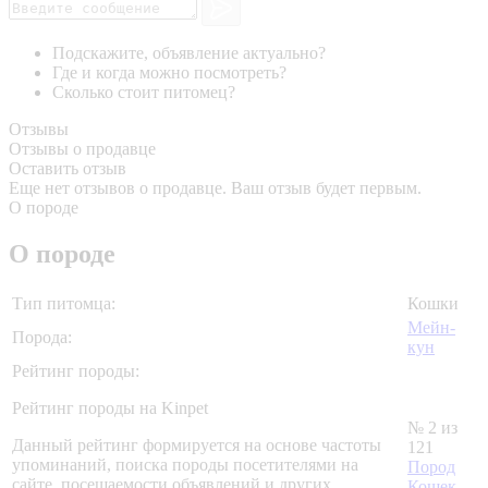
Подскажите, объявление актуально?
Где и когда можно посмотреть?
Сколько стоит питомец?
Отзывы
Отзывы о продавце
Оставить отзыв
Еще нет отзывов о продавце. Ваш отзыв будет первым.
О породе
О породе
Тип питомца:
Кошки
Мейн-
Порода:
кун
Рейтинг породы:
Рейтинг породы на Kinpet
№ 2 из
Данный рейтинг формируется на основе частоты
121
упоминаний, поиска породы посетителями на
Пород
сайте, посещаемости объявлений и других
Кошек