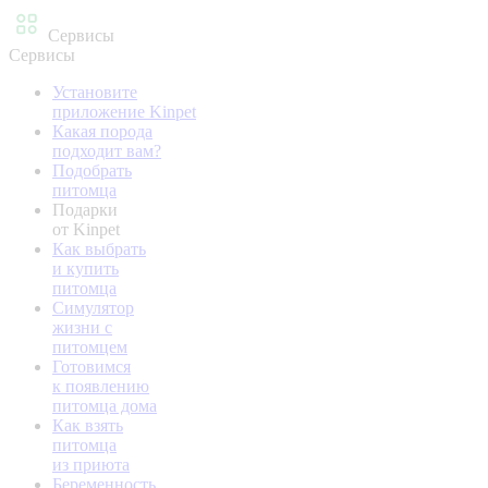
Сервисы
Сервисы
Установите
приложение Kinpet
Какая порода
подходит вам?
Подобрать
питомца
Подарки
от Kinpet
Как выбрать
и купить
питомца
Симулятор
жизни с
питомцем
Готовимся
к появлению
питомца дома
Как взять
питомца
из приюта
Беременность