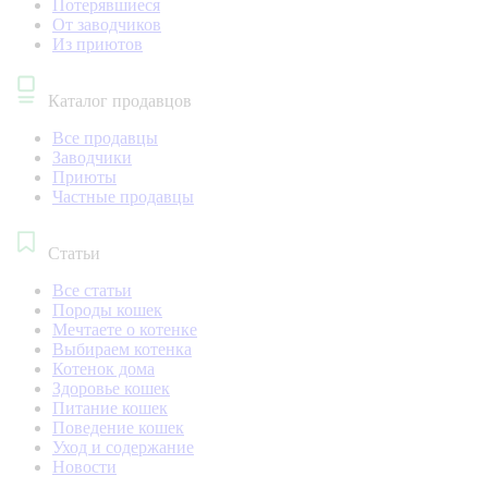
Потерявшиеся
От заводчиков
Из приютов
Каталог продавцов
Все продавцы
Заводчики
Приюты
Частные продавцы
Статьи
Все статьи
Породы кошек
Мечтаете о котенке
Выбираем котенка
Котенок дома
Здоровье кошек
Питание кошек
Поведение кошек
Уход и содержание
Новости