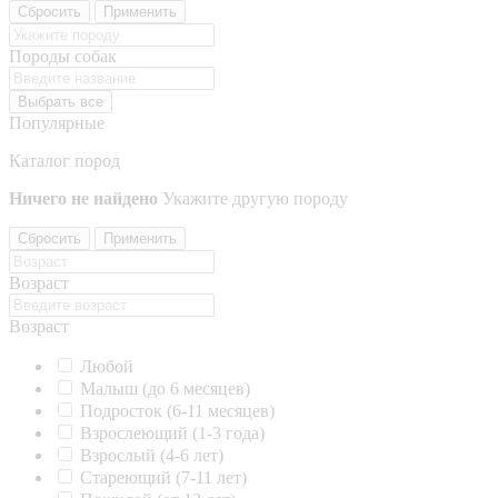
Сбросить
Применить
Породы собак
Выбрать все
Популярные
Каталог пород
Ничего не найдено
Укажите другую породу
Сбросить
Применить
Возраст
Возраст
Любой
Малыш (до 6 месяцев)
Подросток (6-11 месяцев)
Взрослеющий (1-3 года)
Взрослый (4-6 лет)
Стареющий (7-11 лет)