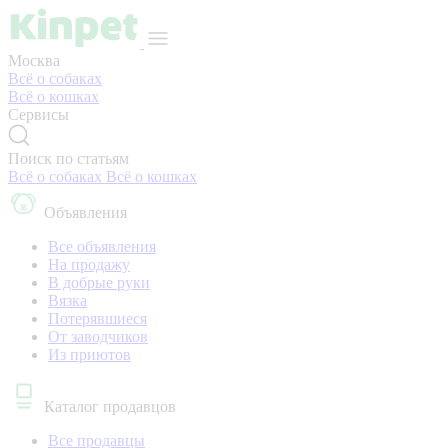
Москва
Всё о собаках
Всё о кошках
Сервисы
Поиск по статьям
Всё о собаках
Всё о кошках
Объявления
Все объявления
На продажу
В добрые руки
Вязка
Потерявшиеся
От заводчиков
Из приютов
Каталог продавцов
Все продавцы