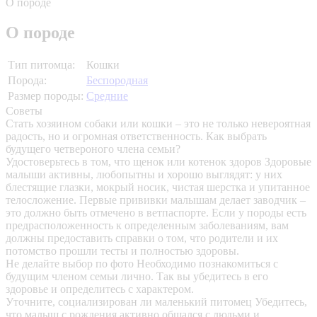
О породе
О породе
Тип питомца:
Кошки
Порода:
Беспородная
Размер породы:
Средние
Советы
Стать хозяином собаки или кошки – это не только невероятная
радость, но и огромная ответственность. Как выбрать
будущего четвероного члена семьи?
Удостоверьтесь в том, что щенок или котенок здоров
Здоровые
малыши активны, любопытны и хорошо выглядят: у них
блестящие глазки, мокрый носик, чистая шерстка и упитанное
телосложение. Первые прививки малышам делает заводчик –
это должно быть отмечено в ветпаспорте. Если у породы есть
предрасположенность к определенным заболеваниям, вам
должны предоставить справки о том, что родители и их
потомство прошли тесты и полностью здоровы.
Не делайте выбор по фото
Необходимо познакомиться с
будущим членом семьи лично. Так вы убедитесь в его
здоровье и определитесь с характером.
Уточните, социализирован ли маленький питомец
Убедитесь,
что малыш с рождения активно общался с людьми и