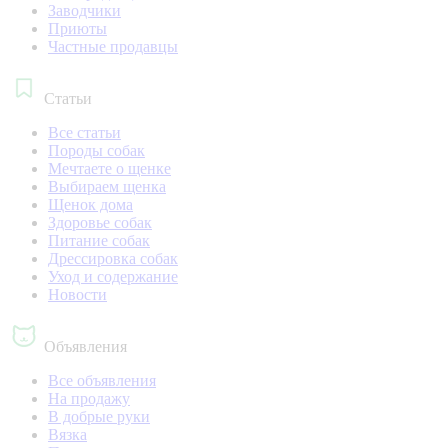
Заводчики
Приюты
Частные продавцы
Статьи
Все статьи
Породы собак
Мечтаете о щенке
Выбираем щенка
Щенок дома
Здоровье собак
Питание собак
Дрессировка собак
Уход и содержание
Новости
Объявления
Все объявления
На продажу
В добрые руки
Вязка