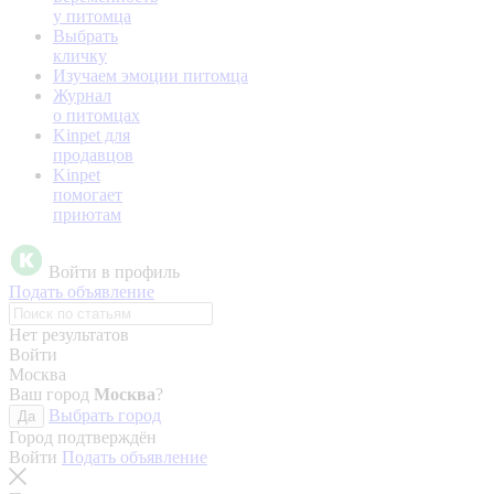
у питомца
Выбрать
кличку
Изучаем эмоции питомца
Журнал
о питомцах
Kinpet для
продавцов
Kinpet
помогает
приютам
Войти в профиль
Подать объявление
Нет результатов
Войти
Москва
Ваш город
Москва
?
Выбрать город
Да
Город подтверждён
Войти
Подать объявление