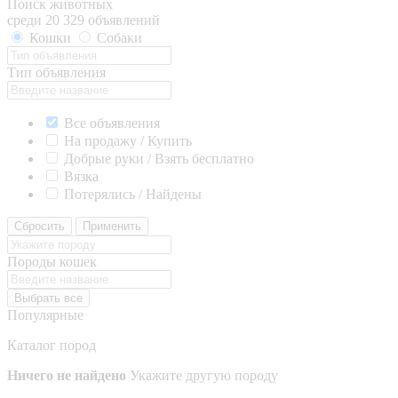
Поиск животных
среди 20 329 объявлений
Кошки
Собаки
Тип объявления
Все объявления
На продажу / Купить
Добрые руки / Взять бесплатно
Вязка
Потерялись / Найдены
Сбросить
Применить
Породы кошек
Выбрать все
Популярные
Каталог пород
Ничего не найдено
Укажите другую породу