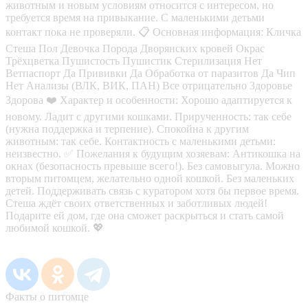
животным и новым условиям относится с интересом, но
требуется время на привыкание. С маленькими детьми
контакт пока не проверяли. 📋 Основная информация: Кличка
Стеша Пол Девочка Порода Дворянских кровей Окрас
Трёхцветка Пушистость Пушистик Стерилизация Нет
Ветпаспорт Да Прививки Да Обработка от паразитов Да Чип
Нет Анализы (ВЛК, ВИК, ПАН) Все отрицательно Здоровье
Здорова ❤️ Характер и особенности: Хорошо адаптируется к
новому. Ладит с другими кошками. Прирученность: так себе
(нужна поддержка и терпение). Спокойна к другим
животным: так себе. Контактность с маленькими детьми:
неизвестно. ✅ Пожелания к будущим хозяевам: Антикошка на
окнах (безопасность превыше всего!). Без самовыгула. Можно
вторым питомцем, желательно одной кошкой. Без маленьких
детей. Поддерживать связь с куратором хотя бы первое время.
Стеша ждёт своих ответственных и заботливых людей!
Подарите ей дом, где она сможет раскрыться и стать самой
любимой кошкой. 💖
Факты о питомце