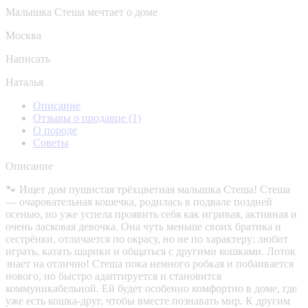
Малышка Стеша мечтает о доме
Москва
Написать
Наталья
Описание
Отзывы о продавце
(1)
О породе
Советы
Описание
🐾 Ищет дом пушистая трёхцветная малышка Стеша! Стеша
— очаровательная кошечка, родилась в подвале поздней
осенью, но уже успела проявить себя как игривая, активная и
очень ласковая девочка. Она чуть меньше своих братика и
сестрёнки, отличается по окрасу, но не по характеру: любит
играть, катать шарики и общаться с другими кошками. Лоток
знает на отлично! Стеша пока немного робкая и побаивается
нового, но быстро адаптируется и становится
коммуникабельной. Ей будет особенно комфортно в доме, где
уже есть кошка-друг, чтобы вместе познавать мир. К другим