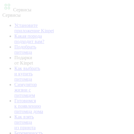
Сервисы
Сервисы
Установите
приложение Kinpet
Какая порода
подходит вам?
Подобрать
питомца
Подарки
от Kinpet
Как выбрать
и купить
питомца
Симулятор
жизни с
питомцем
Готовимся
к появлению
питомца дома
Как взять
питомца
из приюта
Беременность