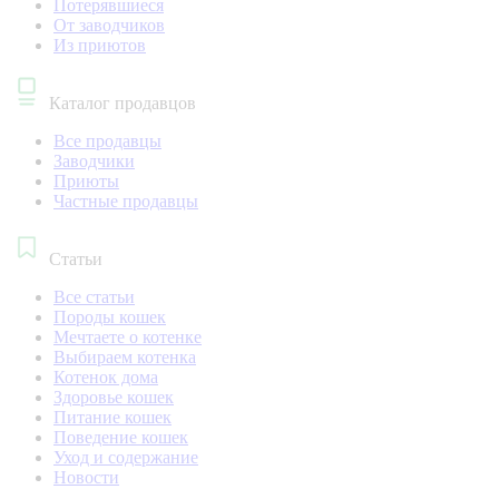
Потерявшиеся
От заводчиков
Из приютов
Каталог продавцов
Все продавцы
Заводчики
Приюты
Частные продавцы
Статьи
Все статьи
Породы кошек
Мечтаете о котенке
Выбираем котенка
Котенок дома
Здоровье кошек
Питание кошек
Поведение кошек
Уход и содержание
Новости