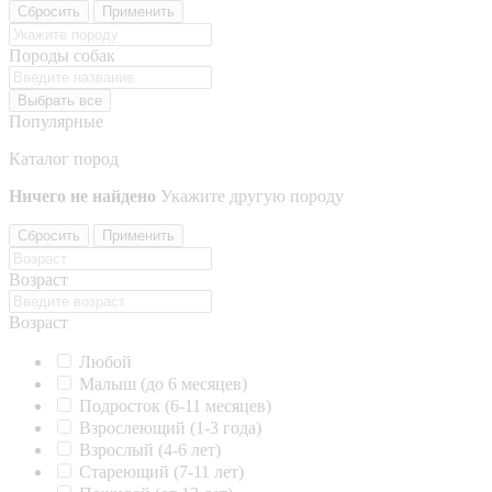
Сбросить
Применить
Породы собак
Выбрать все
Популярные
Каталог пород
Ничего не найдено
Укажите другую породу
Сбросить
Применить
Возраст
Возраст
Любой
Малыш (до 6 месяцев)
Подросток (6-11 месяцев)
Взрослеющий (1-3 года)
Взрослый (4-6 лет)
Стареющий (7-11 лет)