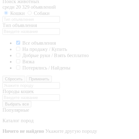
Поиск животных
среди 20 329 объявлений
Кошки
Собаки
Тип объявления
Все объявления
На продажу / Купить
Добрые руки / Взять бесплатно
Вязка
Потерялись / Найдены
Сбросить
Применить
Породы кошек
Выбрать все
Популярные
Каталог пород
Ничего не найдено
Укажите другую породу