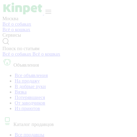
Москва
Всё о собаках
Всё о кошках
Сервисы
Поиск по статьям
Всё о собаках
Всё о кошках
Объявления
Все объявления
На продажу
В добрые руки
Вязка
Потерявшиеся
От заводчиков
Из приютов
Каталог продавцов
Все продавцы