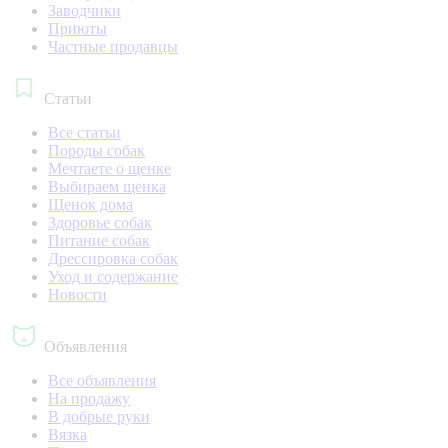
Заводчики
Приюты
Частные продавцы
Статьи
Все статьи
Породы собак
Мечтаете о щенке
Выбираем щенка
Щенок дома
Здоровье собак
Питание собак
Дрессировка собак
Уход и содержание
Новости
Объявления
Все объявления
На продажу
В добрые руки
Вязка