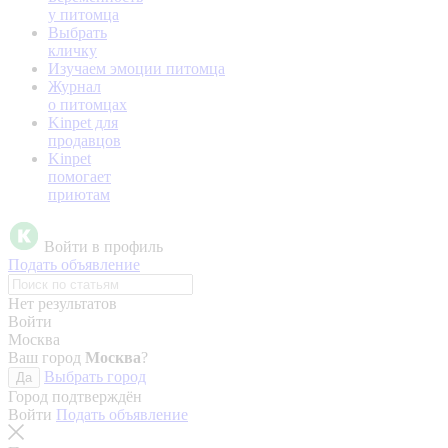
у питомца
Выбрать
кличку
Изучаем эмоции питомца
Журнал
о питомцах
Kinpet для
продавцов
Kinpet
помогает
приютам
Войти в профиль
Подать объявление
Нет результатов
Войти
Москва
Ваш город
Москва
?
Выбрать город
Да
Город подтверждён
Войти
Подать объявление