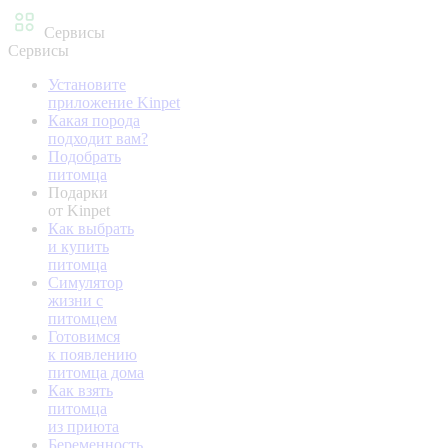
Сервисы
Сервисы
Установите
приложение Kinpet
Какая порода
подходит вам?
Подобрать
питомца
Подарки
от Kinpet
Как выбрать
и купить
питомца
Симулятор
жизни с
питомцем
Готовимся
к появлению
питомца дома
Как взять
питомца
из приюта
Беременность