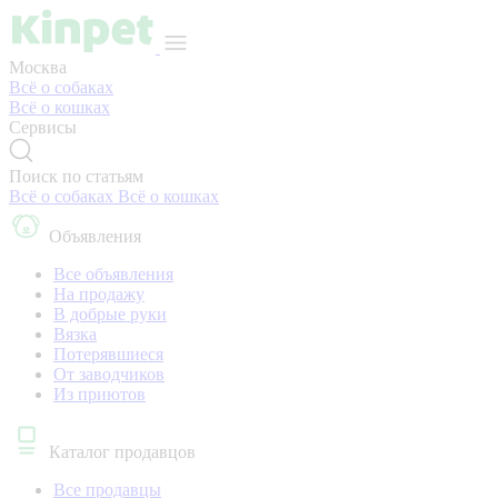
Москва
Всё о собаках
Всё о кошках
Сервисы
Поиск по статьям
Всё о собаках
Всё о кошках
Объявления
Все объявления
На продажу
В добрые руки
Вязка
Потерявшиеся
От заводчиков
Из приютов
Каталог продавцов
Все продавцы