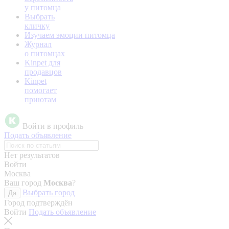
у питомца
Выбрать
кличку
Изучаем эмоции питомца
Журнал
о питомцах
Kinpet для
продавцов
Kinpet
помогает
приютам
Войти в профиль
Подать объявление
Нет результатов
Войти
Москва
Ваш город
Москва
?
Выбрать город
Да
Город подтверждён
Войти
Подать объявление