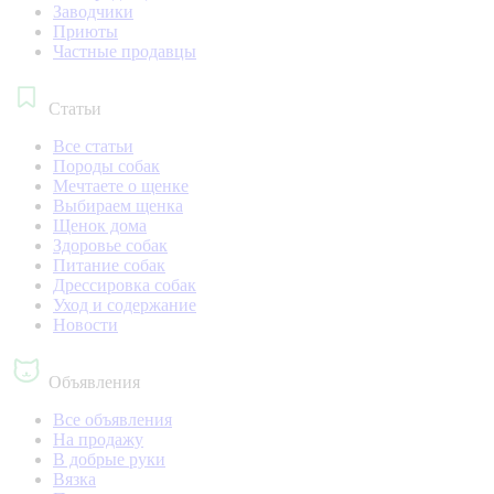
Заводчики
Приюты
Частные продавцы
Статьи
Все статьи
Породы собак
Мечтаете о щенке
Выбираем щенка
Щенок дома
Здоровье собак
Питание собак
Дрессировка собак
Уход и содержание
Новости
Объявления
Все объявления
На продажу
В добрые руки
Вязка