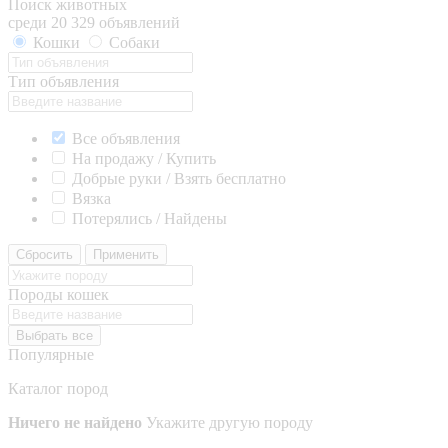
Поиск животных
среди 20 329 объявлений
Кошки
Собаки
Тип объявления
Все объявления
На продажу / Купить
Добрые руки / Взять бесплатно
Вязка
Потерялись / Найдены
Сбросить
Применить
Породы кошек
Выбрать все
Популярные
Каталог пород
Ничего не найдено
Укажите другую породу