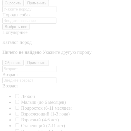
Сбросить
Применить
Породы собак
Выбрать все
Популярные
Каталог пород
Ничего не найдено
Укажите другую породу
Сбросить
Применить
Возраст
Возраст
Любой
Малыш (до 6 месяцев)
Подросток (6-11 месяцев)
Взрослеющий (1-3 года)
Взрослый (4-6 лет)
Стареющий (7-11 лет)