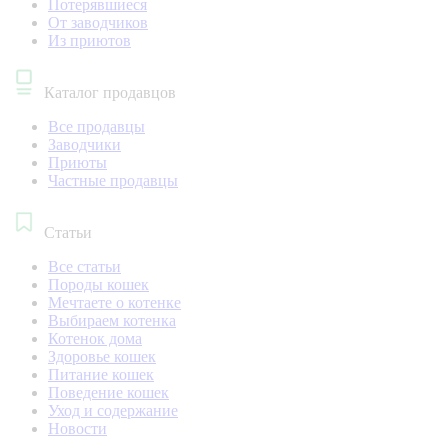
Потерявшиеся
От заводчиков
Из приютов
Каталог продавцов
Все продавцы
Заводчики
Приюты
Частные продавцы
Статьи
Все статьи
Породы кошек
Мечтаете о котенке
Выбираем котенка
Котенок дома
Здоровье кошек
Питание кошек
Поведение кошек
Уход и содержание
Новости