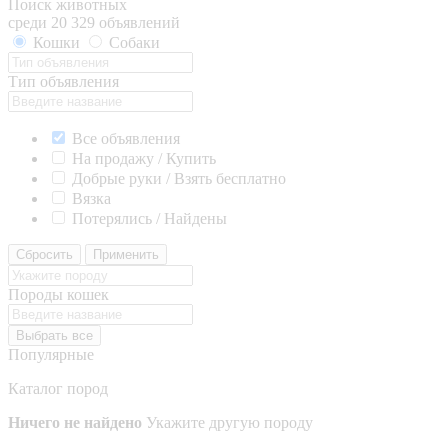
Поиск животных
среди 20 329 объявлений
Кошки
Собаки
Тип объявления
Все объявления
На продажу / Купить
Добрые руки / Взять бесплатно
Вязка
Потерялись / Найдены
Сбросить
Применить
Породы кошек
Выбрать все
Популярные
Каталог пород
Ничего не найдено
Укажите другую породу