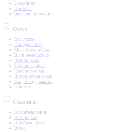
Заводчики
Приюты
Частные продавцы
Статьи
Все статьи
Породы собак
Мечтаете о щенке
Выбираем щенка
Щенок дома
Здоровье собак
Питание собак
Дрессировка собак
Уход и содержание
Новости
Объявления
Все объявления
На продажу
В добрые руки
Вязка