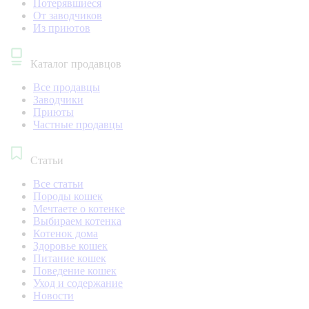
Потерявшиеся
От заводчиков
Из приютов
Каталог продавцов
Все продавцы
Заводчики
Приюты
Частные продавцы
Статьи
Все статьи
Породы кошек
Мечтаете о котенке
Выбираем котенка
Котенок дома
Здоровье кошек
Питание кошек
Поведение кошек
Уход и содержание
Новости