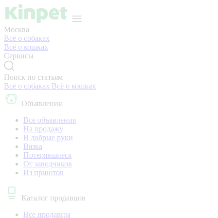
Москва
Всё о собаках
Всё о кошках
Сервисы
Поиск по статьям
Всё о собаках
Всё о кошках
Объявления
Все объявления
На продажу
В добрые руки
Вязка
Потерявшиеся
От заводчиков
Из приютов
Каталог продавцов
Все продавцы