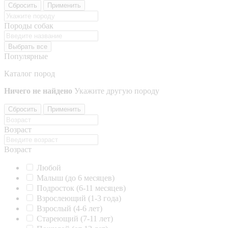
Сбросить
Применить
Породы собак
Выбрать все
Популярные
Каталог пород
Ничего не найдено
Укажите другую породу
Сбросить
Применить
Возраст
Возраст
Любой
Малыш (до 6 месяцев)
Подросток (6-11 месяцев)
Взрослеющий (1-3 года)
Взрослый (4-6 лет)
Стареющий (7-11 лет)