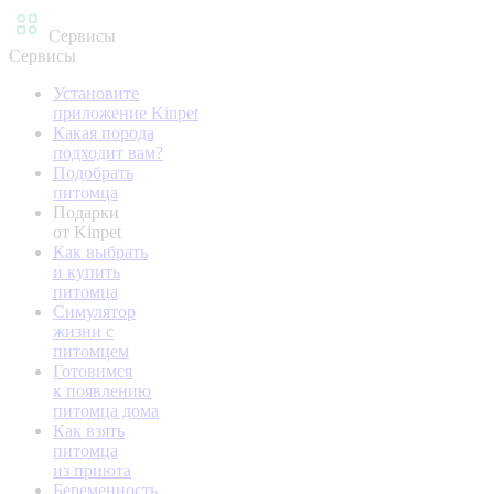
Сервисы
Сервисы
Установите
приложение Kinpet
Какая порода
подходит вам?
Подобрать
питомца
Подарки
от Kinpet
Как выбрать
и купить
питомца
Симулятор
жизни с
питомцем
Готовимся
к появлению
питомца дома
Как взять
питомца
из приюта
Беременность