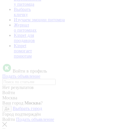
у питомца
Выбрать
кличку
Изучаем эмоции питомца
Журнал
о питомцах
Kinpet для
продавцов
Kinpet
помогает
приютам
Войти в профиль
Подать объявление
Нет результатов
Войти
Москва
Ваш город
Москва
?
Выбрать город
Да
Город подтверждён
Войти
Подать объявление