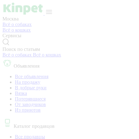
Москва
Всё о собаках
Всё о кошках
Сервисы
Поиск по статьям
Всё о собаках
Всё о кошках
Объявления
Все объявления
На продажу
В добрые руки
Вязка
Потерявшиеся
От заводчиков
Из приютов
Каталог продавцов
Все продавцы