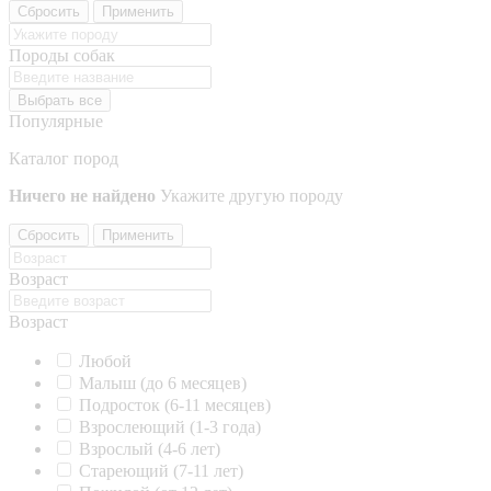
Сбросить
Применить
Породы собак
Выбрать все
Популярные
Каталог пород
Ничего не найдено
Укажите другую породу
Сбросить
Применить
Возраст
Возраст
Любой
Малыш (до 6 месяцев)
Подросток (6-11 месяцев)
Взрослеющий (1-3 года)
Взрослый (4-6 лет)
Стареющий (7-11 лет)