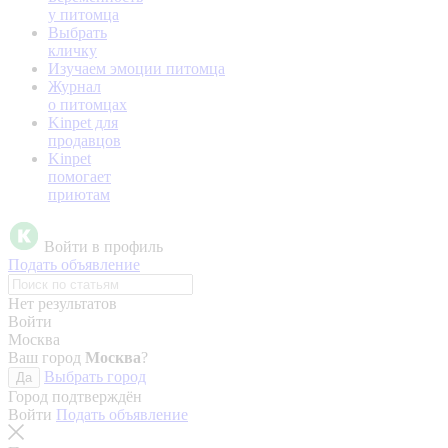
у питомца
Выбрать
кличку
Изучаем эмоции питомца
Журнал
о питомцах
Kinpet для
продавцов
Kinpet
помогает
приютам
Войти в профиль
Подать объявление
Нет результатов
Войти
Москва
Ваш город
Москва
?
Выбрать город
Да
Город подтверждён
Войти
Подать объявление