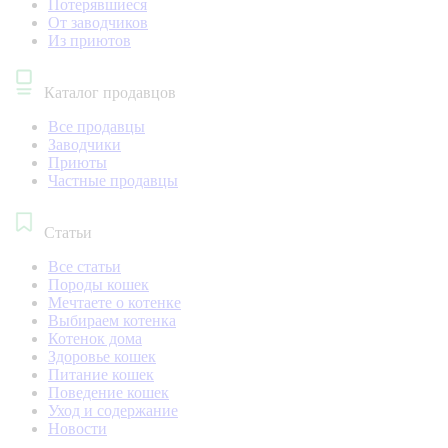
Потерявшиеся
От заводчиков
Из приютов
Каталог продавцов
Все продавцы
Заводчики
Приюты
Частные продавцы
Статьи
Все статьи
Породы кошек
Мечтаете о котенке
Выбираем котенка
Котенок дома
Здоровье кошек
Питание кошек
Поведение кошек
Уход и содержание
Новости