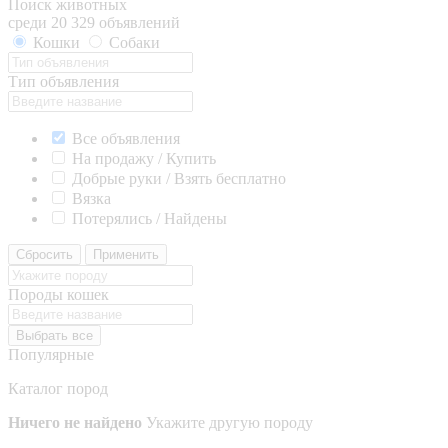
Поиск животных
среди 20 329 объявлений
Кошки
Собаки
Тип объявления
Все объявления
На продажу / Купить
Добрые руки / Взять бесплатно
Вязка
Потерялись / Найдены
Сбросить
Применить
Породы кошек
Выбрать все
Популярные
Каталог пород
Ничего не найдено
Укажите другую породу