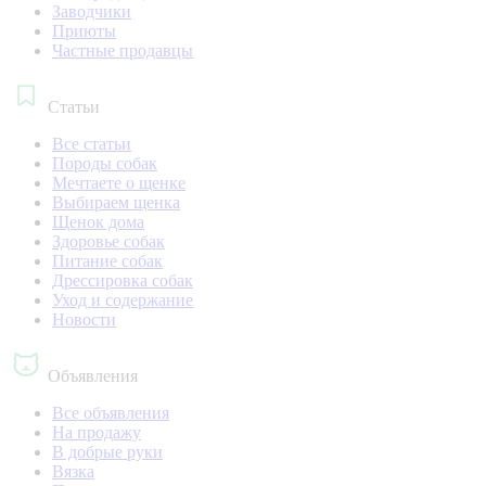
Заводчики
Приюты
Частные продавцы
Статьи
Все статьи
Породы собак
Мечтаете о щенке
Выбираем щенка
Щенок дома
Здоровье собак
Питание собак
Дрессировка собак
Уход и содержание
Новости
Объявления
Все объявления
На продажу
В добрые руки
Вязка