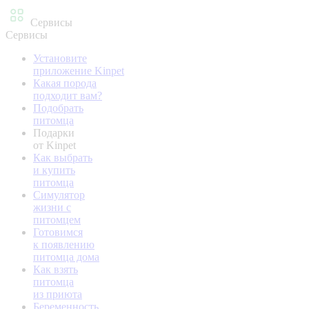
Сервисы
Сервисы
Установите
приложение Kinpet
Какая порода
подходит вам?
Подобрать
питомца
Подарки
от Kinpet
Как выбрать
и купить
питомца
Симулятор
жизни с
питомцем
Готовимся
к появлению
питомца дома
Как взять
питомца
из приюта
Беременность