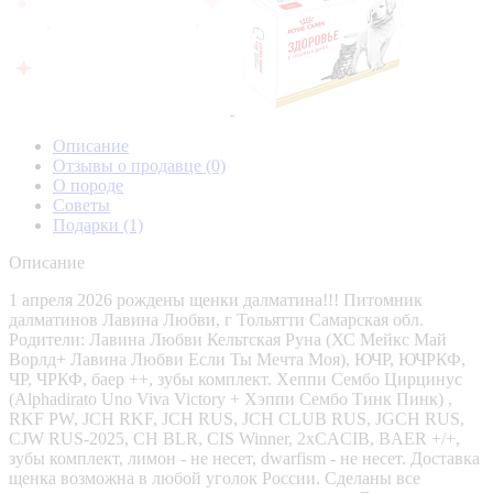
Описание
Отзывы о продавце
(0)
О породе
Советы
Подарки
(1)
Описание
1 апреля 2026 рождены щенки далматина!!! Питомник
далматинов Лавина Любви, г Тольятти Самарская обл.
Родители: Лавина Любви Кельтская Руна (ХС Мейкс Май
Ворлд+ Лавина Любви Если Ты Мечта Моя), ЮЧР, ЮЧРКФ,
ЧР, ЧРКФ, баер ++, зубы комплект. Хеппи Сембо Цирцинус
(Alphadirato Uno Viva Victory + Хэппи Сембо Тинк Пинк) ,
RKF PW, JCH RKF, JCH RUS, JCH CLUB RUS, JGCH RUS,
CJW RUS-2025, CH BLR, CIS Winner, 2xCACIB, BAER +/+,
зубы комплект, лимон - не несет, dwarfism - не несет. Доставка
щенка возможна в любой уголок России. Сделаны все