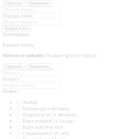
Сбросить
Применить
Породы собак
Выбрать все
Популярные
Каталог пород
Ничего не найдено
Укажите другую породу
Сбросить
Применить
Возраст
Возраст
Любой
Малыш (до 6 месяцев)
Подросток (6-11 месяцев)
Взрослеющий (1-3 года)
Взрослый (4-6 лет)
Стареющий (7-11 лет)