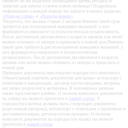
сможете ли вы выделить необходимое время, ресурсы и
энергию для заботы о своем новом любимце? Подробную
информацию о каждой породе вы найдете в наших разделах
«Породы собак»
и
«Породы кошек»
.
Убедитесь, что малыш старше 2 месяцев
Именно такой срок
требуется для полноценной выкормки малышей: у них
формируется иммунитет и психологическая независимость.
После достижения двухмесячного возраста щенков или котят
можно отнимать от матери и привозить в новый дом.Именно
такой срок требуется для полноценной выкормки малышей: у
них формируется иммунитет и психологическая
независимость. После достижения двухмесячного возраста
щенков или котят можно отнимать от матери и привозить в
новый дом.
Проверьте документы при покупке породистого животного
Обязательный перечень документов для щенка: ветпаспорт с
отметками о вакцинации, договор купли-продажи, метрика,
акт вязки родителей и актировка. В питомниках щенкам
также проставляют клеймо. О полном комплекте документов
на собаку вы можете прочитать в
нашей статье
.
У
породистого котика должны быть следующие документы:
родословная (метрика), ветпаспорт с отметками о прививках и
дегельминтизации, договор купли-продажи. О полном
комплекте документов на породистую кошку вы можете
прочитать в
нашей статье
.