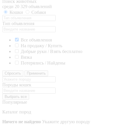
Поиск животных
среди 20 329 объявлений
Кошки
Собаки
Тип объявления
Все объявления
На продажу / Купить
Добрые руки / Взять бесплатно
Вязка
Потерялись / Найдены
Сбросить
Применить
Породы кошек
Выбрать все
Популярные
Каталог пород
Ничего не найдено
Укажите другую породу