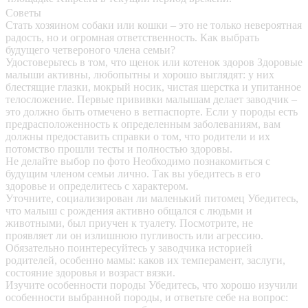
Советы
Стать хозяином собаки или кошки – это не только невероятная
радость, но и огромная ответственность. Как выбрать
будущего четвероного члена семьи?
Удостоверьтесь в том, что щенок или котенок здоров
Здоровые
малыши активны, любопытны и хорошо выглядят: у них
блестящие глазки, мокрый носик, чистая шерстка и упитанное
телосложение. Первые прививки малышам делает заводчик –
это должно быть отмечено в ветпаспорте. Если у породы есть
предрасположенность к определенным заболеваниям, вам
должны предоставить справки о том, что родители и их
потомство прошли тесты и полностью здоровы.
Не делайте выбор по фото
Необходимо познакомиться с
будущим членом семьи лично. Так вы убедитесь в его
здоровье и определитесь с характером.
Уточните, социализирован ли маленький питомец
Убедитесь,
что малыш с рождения активно общался с людьми и
животными, был приучен к туалету. Посмотрите, не
проявляет ли он излишнюю пугливость или агрессию.
Обязательно поинтересуйтесь у заводчика историей
родителей, особенно мамы: каков их темперамент, заслуги,
состояние здоровья и возраст вязки.
Изучите особенности породы
Убедитесь, что хорошо изучили
особенности выбранной породы, и ответьте себе на вопрос: