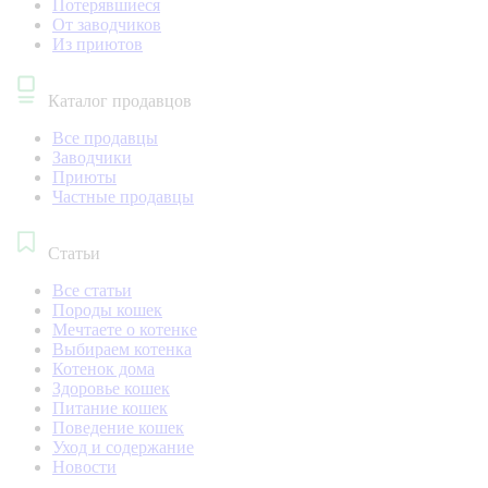
Потерявшиеся
От заводчиков
Из приютов
Каталог продавцов
Все продавцы
Заводчики
Приюты
Частные продавцы
Статьи
Все статьи
Породы кошек
Мечтаете о котенке
Выбираем котенка
Котенок дома
Здоровье кошек
Питание кошек
Поведение кошек
Уход и содержание
Новости