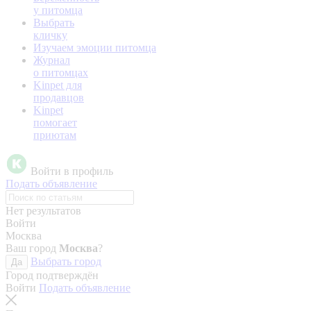
у питомца
Выбрать
кличку
Изучаем эмоции питомца
Журнал
о питомцах
Kinpet для
продавцов
Kinpet
помогает
приютам
Войти в профиль
Подать объявление
Нет результатов
Войти
Москва
Ваш город
Москва
?
Выбрать город
Да
Город подтверждён
Войти
Подать объявление