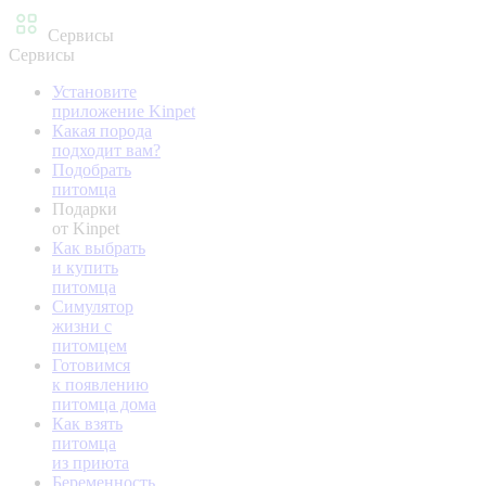
Сервисы
Сервисы
Установите
приложение Kinpet
Какая порода
подходит вам?
Подобрать
питомца
Подарки
от Kinpet
Как выбрать
и купить
питомца
Симулятор
жизни с
питомцем
Готовимся
к появлению
питомца дома
Как взять
питомца
из приюта
Беременность