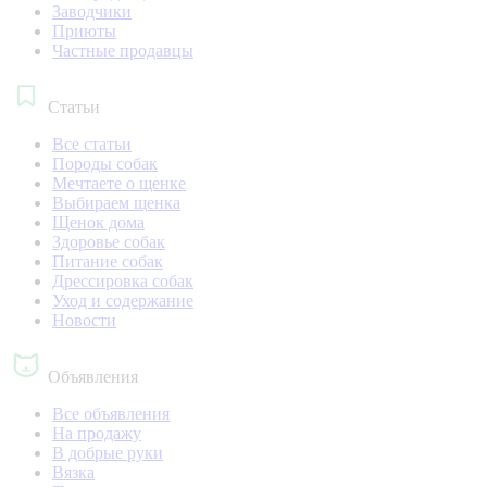
Заводчики
Приюты
Частные продавцы
Статьи
Все статьи
Породы собак
Мечтаете о щенке
Выбираем щенка
Щенок дома
Здоровье собак
Питание собак
Дрессировка собак
Уход и содержание
Новости
Объявления
Все объявления
На продажу
В добрые руки
Вязка