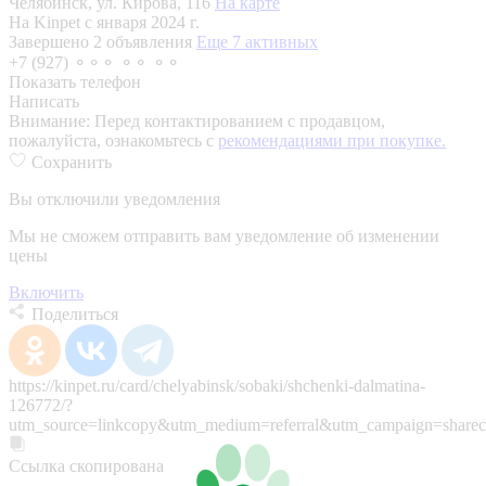
Челябинск, ул. Кирова, 116
На карте
На Kinpet c января 2024 г.
Завершено 2 объявления
Еще 7 активных
+7 (927) ⚬⚬⚬ ⚬⚬ ⚬⚬
Показать телефон
Написать
Внимание:
Перед контактированием с продавцом,
пожалуйста, ознакомьтесь с
рекомендациями при покупке.
Сохранить
Вы отключили уведомления
Мы не сможем отправить вам уведомление об изменении
цены
Включить
Поделиться
https://kinpet.ru/card/chelyabinsk/sobaki/shchenki-dalmatina-
126772/?
utm_source=linkcopy&utm_medium=referral&utm_campaign=sharec
Ссылка скопирована