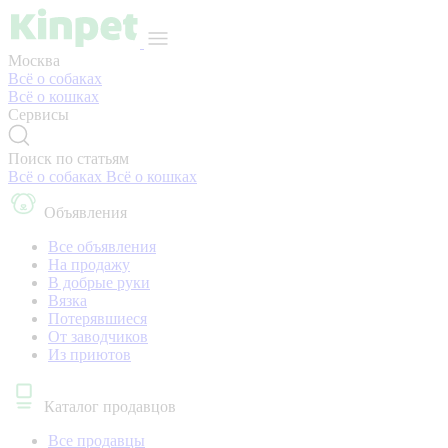
Москва
Всё о собаках
Всё о кошках
Сервисы
Поиск по статьям
Всё о собаках
Всё о кошках
Объявления
Все объявления
На продажу
В добрые руки
Вязка
Потерявшиеся
От заводчиков
Из приютов
Каталог продавцов
Все продавцы