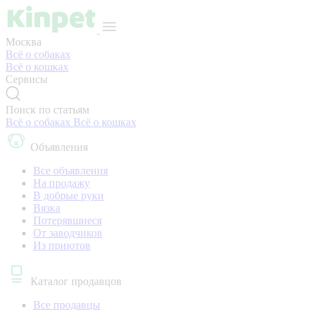
Москва
Всё о собаках
Всё о кошках
Сервисы
Поиск по статьям
Всё о собаках
Всё о кошках
Объявления
Все объявления
На продажу
В добрые руки
Вязка
Потерявшиеся
От заводчиков
Из приютов
Каталог продавцов
Все продавцы