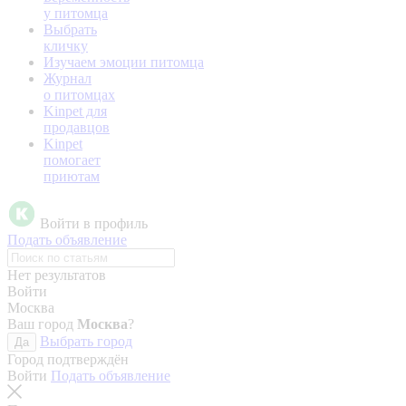
у питомца
Выбрать
кличку
Изучаем эмоции питомца
Журнал
о питомцах
Kinpet для
продавцов
Kinpet
помогает
приютам
Войти в профиль
Подать объявление
Нет результатов
Войти
Москва
Ваш город
Москва
?
Выбрать город
Да
Город подтверждён
Войти
Подать объявление