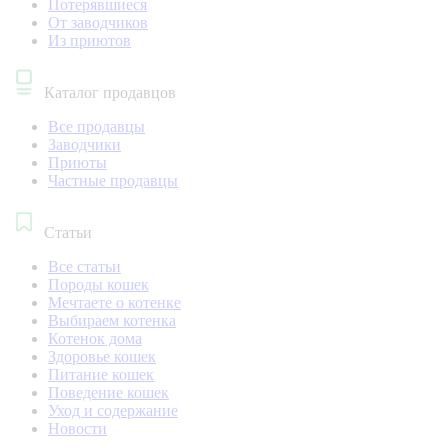
Потерявшиеся
От заводчиков
Из приютов
Каталог продавцов
Все продавцы
Заводчики
Приюты
Частные продавцы
Статьи
Все статьи
Породы кошек
Мечтаете о котенке
Выбираем котенка
Котенок дома
Здоровье кошек
Питание кошек
Поведение кошек
Уход и содержание
Новости