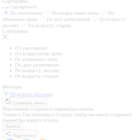
Сортировка
Сортировать
По умолчанию
По возрастанию цены
По
убыванию цены
По дате размещения
По возрасту:
моложе
По возрасту: старше
Сортировка
По умолчанию
По возрастанию цены
По убыванию цены
По дате размещения
По возрасту: моложе
По возрасту: старше
Фильтры
Подобрать питомца
Сохранить поиск
Невозможно сохранить параметры поиска
Укажите Тип питомца и Породу, чтобы мы могли сохранить
параметры вашего поиска
Понятно
Поделиться