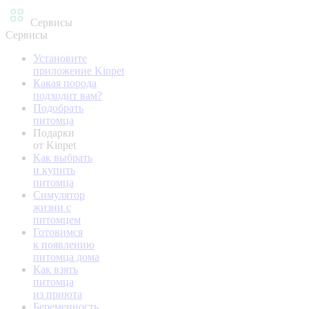
Сервисы
Сервисы
Установите
приложение Kinpet
Какая порода
подходит вам?
Подобрать
питомца
Подарки
от Kinpet
Как выбрать
и купить
питомца
Симулятор
жизни с
питомцем
Готовимся
к появлению
питомца дома
Как взять
питомца
из приюта
Беременность