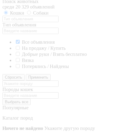
Поиск животных
среди 20 329 объявлений
Кошки
Собаки
Тип объявления
Все объявления
На продажу / Купить
Добрые руки / Взять бесплатно
Вязка
Потерялись / Найдены
Сбросить
Применить
Породы кошек
Выбрать все
Популярные
Каталог пород
Ничего не найдено
Укажите другую породу