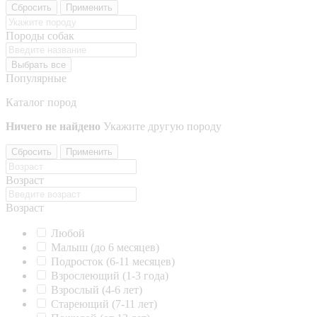
Сбросить
Применить
Породы собак
Выбрать все
Популярные
Каталог пород
Ничего не найдено
Укажите другую породу
Сбросить
Применить
Возраст
Возраст
Любой
Малыш (до 6 месяцев)
Подросток (6-11 месяцев)
Взрослеющий (1-3 года)
Взрослый (4-6 лет)
Стареющий (7-11 лет)