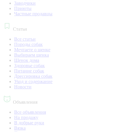
Заводчики
Приюты
Частные продавцы
Статьи
Все статьи
Породы собак
Мечтаете о щенке
Выбираем щенка
Щенок дома
Здоровье собак
Питание собак
Дрессировка собак
Уход и содержание
Новости
Объявления
Все объявления
На продажу
В добрые руки
Вязка