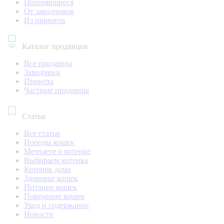
Потерявшиеся
От заводчиков
Из приютов
Каталог продавцов
Все продавцы
Заводчики
Приюты
Частные продавцы
Статьи
Все статьи
Породы кошек
Мечтаете о котенке
Выбираем котенка
Котенок дома
Здоровье кошек
Питание кошек
Поведение кошек
Уход и содержание
Новости