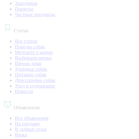
Заводчики
Приюты
Частные продавцы
Статьи
Все статьи
Породы собак
Мечтаете о щенке
Выбираем щенка
Щенок дома
Здоровье собак
Питание собак
Дрессировка собак
Уход и содержание
Новости
Объявления
Все объявления
На продажу
В добрые руки
Вязка