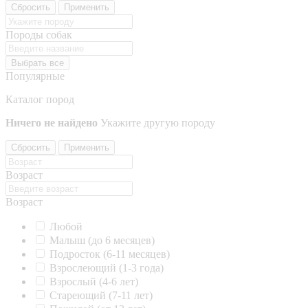
Сбросить
Применить
Породы собак
Выбрать все
Популярные
Каталог пород
Ничего не найдено
Укажите другую породу
Сбросить
Применить
Возраст
Возраст
Любой
Малыш (до 6 месяцев)
Подросток (6-11 месяцев)
Взрослеющий (1-3 года)
Взрослый (4-6 лет)
Стареющий (7-11 лет)