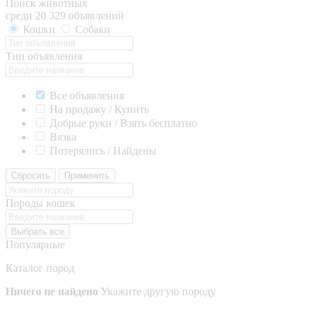
Поиск животных
среди 20 329 объявлений
Кошки
Собаки
Тип объявления
Все объявления
На продажу / Купить
Добрые руки / Взять бесплатно
Вязка
Потерялись / Найдены
Сбросить
Применить
Породы кошек
Выбрать все
Популярные
Каталог пород
Ничего не найдено
Укажите другую породу