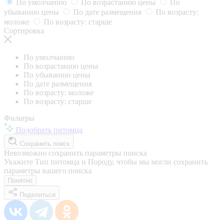
По умолчанию
По возрастанию цены
По
убыванию цены
По дате размещения
По возрасту:
моложе
По возрасту: старше
Сортировка
По умолчанию
По возрастанию цены
По убыванию цены
По дате размещения
По возрасту: моложе
По возрасту: старше
Фильтры
Подобрать питомца
Сохранить поиск
Невозможно сохранить параметры поиска
Укажите Тип питомца и Породу, чтобы мы могли сохранить
параметры вашего поиска
Понятно
Поделиться