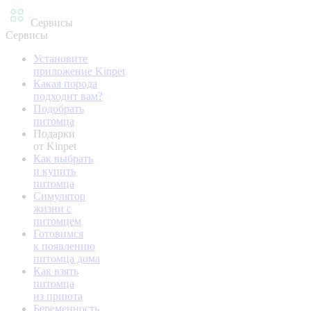
Сервисы
Сервисы
Установите
приложение Kinpet
Какая порода
подходит вам?
Подобрать
питомца
Подарки
от Kinpet
Как выбрать
и купить
питомца
Симулятор
жизни с
питомцем
Готовимся
к появлению
питомца дома
Как взять
питомца
из приюта
Беременность