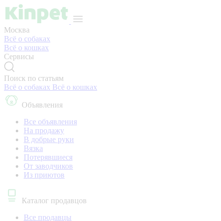
Москва
Всё о собаках
Всё о кошках
Сервисы
Поиск по статьям
Всё о собаках
Всё о кошках
Объявления
Все объявления
На продажу
В добрые руки
Вязка
Потерявшиеся
От заводчиков
Из приютов
Каталог продавцов
Все продавцы