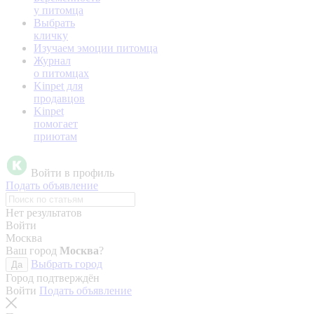
у питомца
Выбрать
кличку
Изучаем эмоции питомца
Журнал
о питомцах
Kinpet для
продавцов
Kinpet
помогает
приютам
Войти в профиль
Подать объявление
Нет результатов
Войти
Москва
Ваш город
Москва
?
Выбрать город
Да
Город подтверждён
Войти
Подать объявление