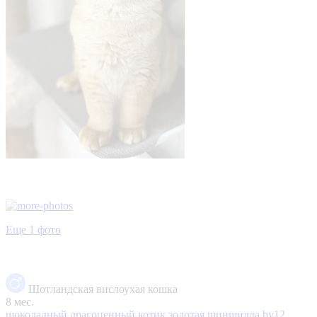
Еще 1 фото
Шотландская вислоухая кошка
8 мес.
шоколадный драгоценный котик золотая шиншилла by12