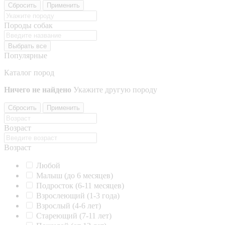
Сбросить
Применить
Породы собак
Выбрать все
Популярные
Каталог пород
Ничего не найдено
Укажите другую породу
Сбросить
Применить
Возраст
Возраст
Любой
Малыш (до 6 месяцев)
Подросток (6-11 месяцев)
Взрослеющий (1-3 года)
Взрослый (4-6 лет)
Стареющий (7-11 лет)