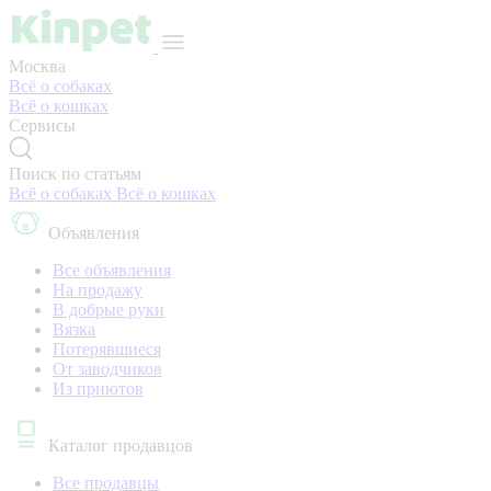
Москва
Всё о собаках
Всё о кошках
Сервисы
Поиск по статьям
Всё о собаках
Всё о кошках
Объявления
Все объявления
На продажу
В добрые руки
Вязка
Потерявшиеся
От заводчиков
Из приютов
Каталог продавцов
Все продавцы