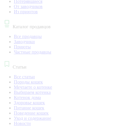
Потерявшиеся
От заводчиков
Из приютов
Каталог продавцов
Все продавцы
Заводчики
Приюты
Частные продавцы
Статьи
Все статьи
Породы кошек
Мечтаете о котенке
Выбираем котенка
Котенок дома
Здоровье кошек
Питание кошек
Поведение кошек
Уход и содержание
Новости