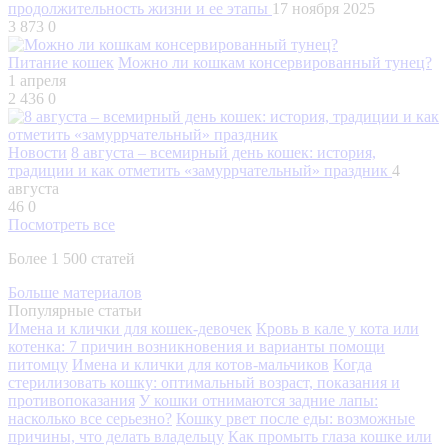
продолжительность жизни и ее этапы
17 ноября 2025
3 873
0
Питание кошек
Можно ли кошкам консервированный тунец?
1 апреля
2 436
0
Новости
8 августа – всемирный день кошек: история,
традиции и как отметить «замуррчательный» праздник
4
августа
46
0
Посмотреть все
Более 1 500 статей
Больше материалов
Популярные статьи
Имена и клички для кошек-девочек
Кровь в кале у кота или
котенка: 7 причин возникновения и варианты помощи
питомцу
Имена и клички для котов-мальчиков
Когда
стерилизовать кошку: оптимальный возраст, показания и
противопоказания
У кошки отнимаются задние лапы:
насколько все серьезно?
Кошку рвет после еды: возможные
причины, что делать владельцу
Как промыть глаза кошке или