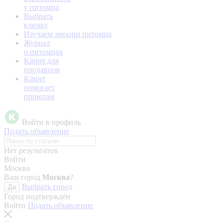
у питомца
Выбрать
кличку
Изучаем эмоции питомца
Журнал
о питомцах
Kinpet для
продавцов
Kinpet
помогает
приютам
Войти в профиль
Подать объявление
Нет результатов
Войти
Москва
Ваш город
Москва
?
Выбрать город
Да
Город подтверждён
Войти
Подать объявление