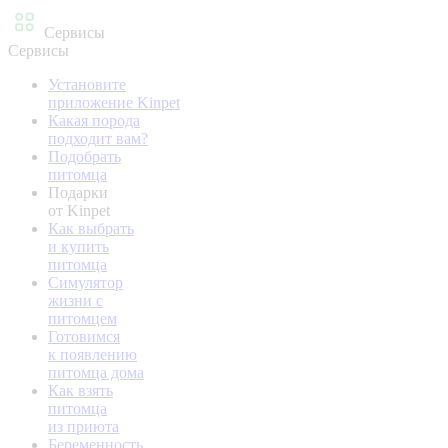
Сервисы
Сервисы
Установите
приложение Kinpet
Какая порода
подходит вам?
Подобрать
питомца
Подарки
от Kinpet
Как выбрать
и купить
питомца
Симулятор
жизни с
питомцем
Готовимся
к появлению
питомца дома
Как взять
питомца
из приюта
Беременность