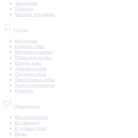
Заводчики
Приюты
Частные продавцы
Статьи
Все статьи
Породы собак
Мечтаете о щенке
Выбираем щенка
Щенок дома
Здоровье собак
Питание собак
Дрессировка собак
Уход и содержание
Новости
Объявления
Все объявления
На продажу
В добрые руки
Вязка