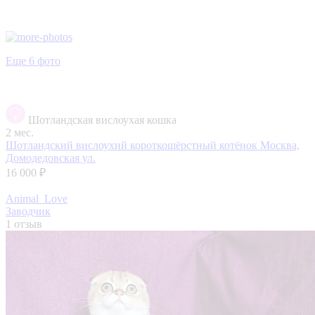
Еще 6 фото
Шотландская вислоухая кошка
2 мес.
Шотландский вислоухий короткошёрстный котёнок
Москва,
Домодедовская ул.
16 000 ₽
Animal_Love
Заводчик
1 отзыв