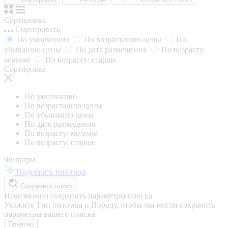
Сортировка
Сортировать
По умолчанию
По возрастанию цены
По
убыванию цены
По дате размещения
По возрасту:
моложе
По возрасту: старше
Сортировка
По умолчанию
По возрастанию цены
По убыванию цены
По дате размещения
По возрасту: моложе
По возрасту: старше
Фильтры
Подобрать питомца
Сохранить поиск
Невозможно сохранить параметры поиска
Укажите Тип питомца и Породу, чтобы мы могли сохранить
параметры вашего поиска
Понятно