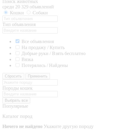
Поиск животных
среди 20 329 объявлений
Кошки
Собаки
Тип объявления
Все объявления
На продажу / Купить
Добрые руки / Взять бесплатно
Вязка
Потерялись / Найдены
Сбросить
Применить
Породы кошек
Выбрать все
Популярные
Каталог пород
Ничего не найдено
Укажите другую породу