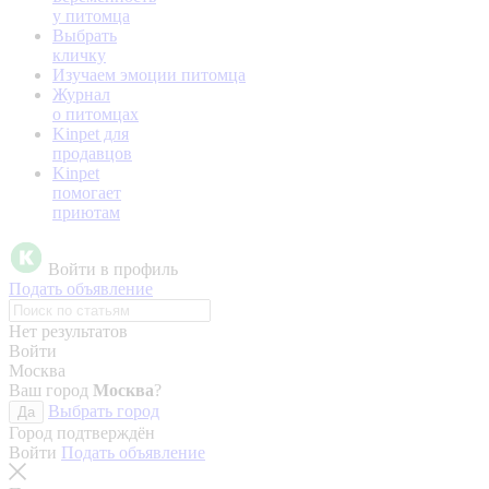
у питомца
Выбрать
кличку
Изучаем эмоции питомца
Журнал
о питомцах
Kinpet для
продавцов
Kinpet
помогает
приютам
Войти в профиль
Подать объявление
Нет результатов
Войти
Москва
Ваш город
Москва
?
Выбрать город
Да
Город подтверждён
Войти
Подать объявление