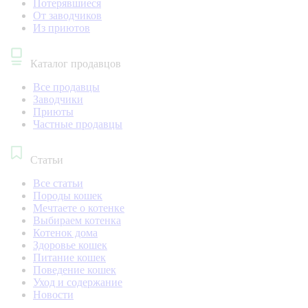
Потерявшиеся
От заводчиков
Из приютов
Каталог продавцов
Все продавцы
Заводчики
Приюты
Частные продавцы
Статьи
Все статьи
Породы кошек
Мечтаете о котенке
Выбираем котенка
Котенок дома
Здоровье кошек
Питание кошек
Поведение кошек
Уход и содержание
Новости