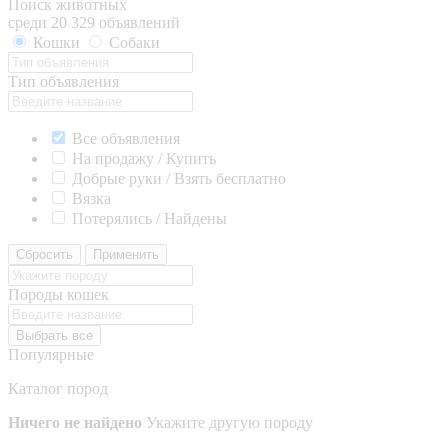
Поиск животных
среди 20 329 объявлений
Кошки
Собаки
Тип объявления
Все объявления
На продажу / Купить
Добрые руки / Взять бесплатно
Вязка
Потерялись / Найдены
Сбросить
Применить
Породы кошек
Выбрать все
Популярные
Каталог пород
Ничего не найдено
Укажите другую породу