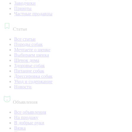
Заводчики
Приюты
Частные продавцы
Статьи
Все статьи
Породы собак
Мечтаете о щенке
Выбираем щенка
Щенок дома
Здоровье собак
Питание собак
Дрессировка собак
Уход и содержание
Новости
Объявления
Все объявления
На продажу
В добрые руки
Вязка