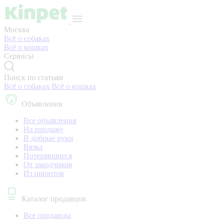
Москва
Всё о собаках
Всё о кошках
Сервисы
Поиск по статьям
Всё о собаках
Всё о кошках
Объявления
Все объявления
На продажу
В добрые руки
Вязка
Потерявшиеся
От заводчиков
Из приютов
Каталог продавцов
Все продавцы