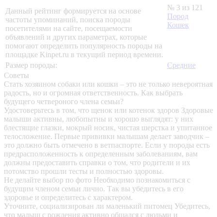
№ 3 из 121
Данный рейтинг формируется на основе
Пород
частоты упоминаний, поиска породы
Кошек
посетителями на сайте, посещаемости
объявлений и других параметрах, которые
помогают определить популярность породы на
площадке Kinpet.ru в текущий период времени.
Размер породы:
Средние
Советы
Стать хозяином собаки или кошки – это не только невероятная
радость, но и огромная ответственность. Как выбрать
будущего четвероного члена семьи?
Удостоверьтесь в том, что щенок или котенок здоров
Здоровые
малыши активны, любопытны и хорошо выглядят: у них
блестящие глазки, мокрый носик, чистая шерстка и упитанное
телосложение. Первые прививки малышам делает заводчик –
это должно быть отмечено в ветпаспорте. Если у породы есть
предрасположенность к определенным заболеваниям, вам
должны предоставить справки о том, что родители и их
потомство прошли тесты и полностью здоровы.
Не делайте выбор по фото
Необходимо познакомиться с
будущим членом семьи лично. Так вы убедитесь в его
здоровье и определитесь с характером.
Уточните, социализирован ли маленький питомец
Убедитесь,
что малыш с рождения активно общался с людьми и