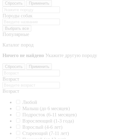
Сбросить
Применить
Породы собак
Выбрать все
Популярные
Каталог пород
Ничего не найдено
Укажите другую породу
Сбросить
Применить
Возраст
Возраст
Любой
Малыш (до 6 месяцев)
Подросток (6-11 месяцев)
Взрослеющий (1-3 года)
Взрослый (4-6 лет)
Стареющий (7-11 лет)