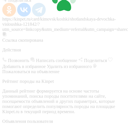
Поделиться
https://kinpet.ru/card/kimovsk/koshki/shotlandskaya-devochka-
visloushka-121842/?
utm_source=linkcopy&utm_medium=referral&utm_campaign=sharec
Ссылка скопирована
Действия
Позвонить
Написать сообщение
Поделиться
Добавить в избранное
Удалить из избранного
Пожаловаться на объявление
Рейтинг породы на Kinpet
Данный рейтинг формируется на основе частоты
упоминаний, поиска породы посетителями на сайте,
посещаемости объявлений и других параметрах, которые
помогают определить популярность породы на площадке
Kinpet.ru в текущий период времени.
Объявления пользователя