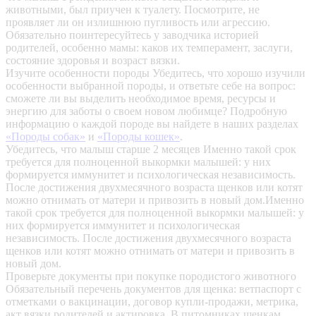
животными, был приучен к туалету. Посмотрите, не
проявляет ли он излишнюю пугливость или агрессию.
Обязательно поинтересуйтесь у заводчика историей
родителей, особенно мамы: каков их темперамент, заслуги,
состояние здоровья и возраст вязки.
Изучите особенности породы
Убедитесь, что хорошо изучили
особенности выбранной породы, и ответьте себе на вопрос:
сможете ли вы выделить необходимое время, ресурсы и
энергию для заботы о своем новом любимце? Подробную
информацию о каждой породе вы найдете в наших разделах
«Породы собак»
и
«Породы кошек»
.
Убедитесь, что малыш старше 2 месяцев
Именно такой срок
требуется для полноценной выкормки малышей: у них
формируется иммунитет и психологическая независимость.
После достижения двухмесячного возраста щенков или котят
можно отнимать от матери и привозить в новый дом.Именно
такой срок требуется для полноценной выкормки малышей: у
них формируется иммунитет и психологическая
независимость. После достижения двухмесячного возраста
щенков или котят можно отнимать от матери и привозить в
новый дом.
Проверьте документы при покупке породистого животного
Обязательный перечень документов для щенка: ветпаспорт с
отметками о вакцинации, договор купли-продажи, метрика,
акт вязки родителей и актировка. В питомниках щенкам