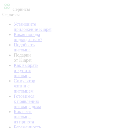
Сервисы
Сервисы
Установите
приложение Kinpet
Какая порода
подходит вам?
Подобрать
питомца
Подарки
от Kinpet
Как выбрать
и купить
питомца
Симулятор
жизни с
питомцем
Готовимся
к появлению
питомца дома
Как взять
питомца
из приюта
Беременность