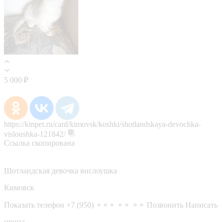
5 000 ₽
https://kinpet.ru/card/kimovsk/koshki/shotlandskaya-devochka-
visloushka-121842/
Ссылка скопирована
Шотландская девочка вислоушка
Кимовск
Показать телефон
+7 (950) ⚬⚬⚬ ⚬⚬ ⚬⚬
Позвонить
Написать
ирина